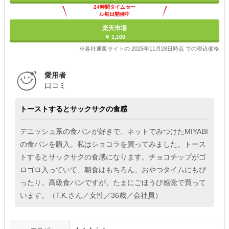
24時間タイムセー
ル毎日開催中
楽天市場
￥ 1,100
※各社通販サイトの 2025年11月28日時点 での税込価格
愛用者
口コミ
トーストするとサックサクの食感
デニッシュ系の食パンが好きで、ネットでみつけたMIYABI
の食パンを購入。私はショコラを買ってみました。トース
トするとサックサクの食感になります。チョコチップがゴ
ロゴロ入っていて、朝食はもちろん、おやつタイムにもぴ
ったり。高級食パンですが、たまにごほうび感覚で買って
います。（T.K.さん／女性／36歳／会社員）