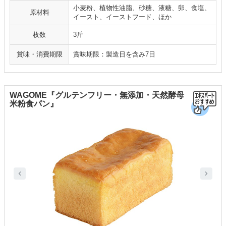
小麦粉、植物性油脂、砂糖、液糖、卵、食塩、
原材料
イースト、イーストフード、ほか
枚数
3斤
賞味・消費期限
賞味期限：製造日を含み7日
WAGOME『グルテンフリー・無添加・天然酵母
米粉食パン』