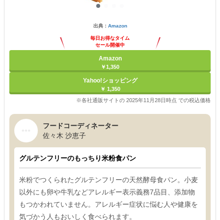
出典：
Amazon
毎日お得なタイム
セール開催中
Amazon
￥1,350
Yahoo!ショッピング
￥ 1,350
※各社通販サイトの 2025年11月28日時点 での税込価格
フードコーディネーター
佐々木 沙恵子
グルテンフリーのもっちり米粉食パン
米粉でつくられたグルテンフリーの天然酵母食パン。小麦
以外にも卵や牛乳などアレルギー表示義務7品目、添加物
もつかわれていません。アレルギー症状に悩む人や健康を
気づかう人もおいしく食べられます。