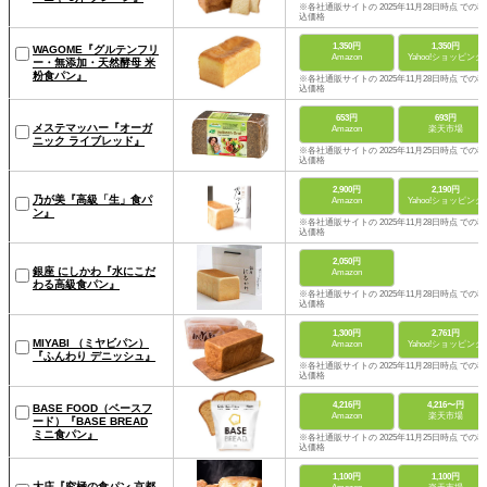
※各社通販サイトの 2025年11月28日時点 での税
込価格
1,350円
1,350円
WAGOME『グルテンフリ
Amazon
Yahoo!ショッピング
ー・無添加・天然酵母 米
粉食パン』
※各社通販サイトの 2025年11月28日時点 での税
込価格
653円
693円
メステマッハー『オーガ
Amazon
楽天市場
ニック ライブレッド』
※各社通販サイトの 2025年11月25日時点 での税
込価格
2,900円
2,190円
乃が美『高級「生」食パ
Amazon
Yahoo!ショッピング
ン』
※各社通販サイトの 2025年11月28日時点 での税
込価格
2,050円
銀座 にしかわ『水にこだ
Amazon
わる高級食パン』
※各社通販サイトの 2025年11月28日時点 での税
込価格
1,300円
2,761円
MIYABI （ミヤビパン）
Amazon
Yahoo!ショッピング
『ふんわり デニッシュ』
※各社通販サイトの 2025年11月28日時点 での税
込価格
4,216円
4,216〜円
BASE FOOD（ベースフ
Amazon
楽天市場
ード）『BASE BREAD
ミニ食パン』
※各社通販サイトの 2025年11月25日時点 での税
込価格
1,100円
1,100円
大庄『究極の食パン 京都