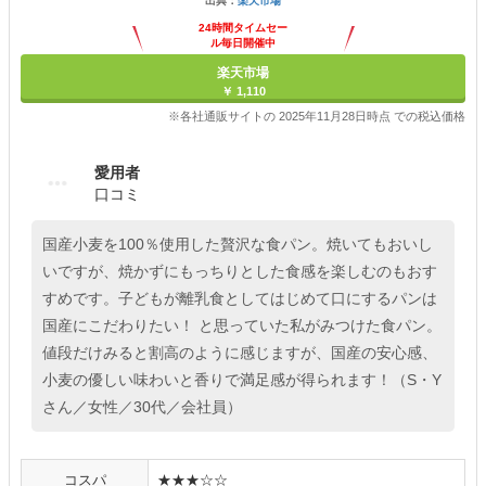
出典：
楽天市場
24時間タイムセー
ル毎日開催中
楽天市場
￥ 1,110
※各社通販サイトの 2025年11月28日時点 での税込価格
愛用者
口コミ
国産小麦を100％使用した贅沢な食パン。焼いてもおいし
いですが、焼かずにもっちりとした食感を楽しむのもおす
すめです。子どもが離乳食としてはじめて口にするパンは
国産にこだわりたい！ と思っていた私がみつけた食パン。
値段だけみると割高のように感じますが、国産の安心感、
小麦の優しい味わいと香りで満足感が得られます！（S・Y
さん／女性／30代／会社員）
コスパ
★★★☆☆