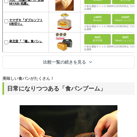
Amazon
楽天市場
MIYABI 祇園』
※各社通販サイトの 2025年11月25日時点 での税
込価格
1,580円
3,024円
ヤマザキ『ダブルソフト
Amazon
Yahoo!ショッピング
6枚切り』
※各社通販サイトの 2025年11月28日時点 での税
込価格
950円
950円
楽天市場
Yahoo!ショッピング
泉北堂『「極」食パン』
※各社通販サイトの 2025年11月28日時点 での税
込価格
比較一覧の続きを見る
美味しい食パンがたくさん！
日常になりつつある「食パンブーム」