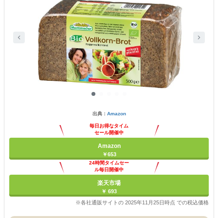
出典：
Amazon
毎日お得なタイム
セール開催中
Amazon
￥653
24時間タイムセー
ル毎日開催中
楽天市場
￥ 693
※各社通販サイトの 2025年11月25日時点 での税込価格