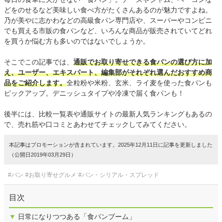
どをのせるなど美味しい食べ方がたくさんあるのが魅力ですよね。
乃が美やに志かわなどの高級食パン専門店や、スーパーやコンビニ
でも買える市販の食パンなど、いろんな商品が販売されていてどれ
を買うか悩む方も多いのではないでしょうか。
そこでこの記事では、
通販でお取り寄せできる食パンの選び方に加
え、ユーザー、エキスパート、編集部がそれぞれ選んだおすすめ商
品をご紹介します。
全粒粉や米粉、玄米、ライ麦を使った食パンも
ピックアップ。デニッシュタイプや冷凍で届く食パンも！
後半には、比較一覧表や通販サイトの最新人気ランキングもあるの
で、売れ筋や口コミとあわせてチェックしてみてください。
本記事はプロモーションが含まれています。2025年12月11日に記事を更新しました
（公開日2019年03月29日）
#パン
#お取り寄せグルメ
#パン・シリアル・スプレッド
目次
▼
日常になりつつある「食パンブーム」