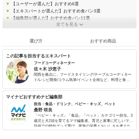
▼
【ユーザーが選んだ】おすすめ6選
▼
【エキスパートが選んだ】おすすめ食パン3選
▼
【編集部が選んだ】おすすめ食パン11選
全てを見る
選び方
おすすめ商品
この記事を担当するエキスパート
フードコーディネーター
佐々木 沙恵子
関西を拠点に、フードスタイリング/テーブルコーディネー
ト/レシピ開発/コラム執筆/イベント企画など、料理と食空
間に関わる分野で幅広く活動中。 同時に、イギリス・デン
マークで暮らし現地レストランの厨房で働いた経験を活か
し、自宅で外国人向け料理教室を運営。
マイナビおすすめナビ編集部
担当：食品・ドリンク、ベビー・キッズ、ペット
桑野 咲良
「ベビー・キッズ」「食品」「ペット」カテゴリー担当。3
歳児と犬2頭を育てるママ編集者。育児と家事に忙しいママ
目線での時短グッズ選び、家族の栄養とおいしさを考えた
食品選び、束の間のリラックスタイムを楽しむためのスイ
ーツ選びに自信あり。鋭い目線で商品を見極め、少しでも