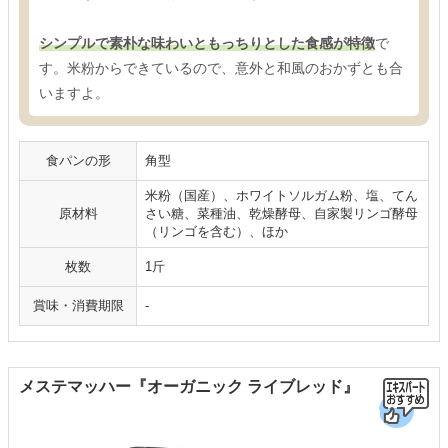
シンプルで素朴な味わいともっちりとした食感が特徴
で
す。米粉からできているので、意外と和風のおかずとも合
いますよ。
食パンの形
角型
米粉（国産）、ホワイトソルガム粉、塩、てん
原材料
さい糖、菜種油、乾燥酵母、自家製リンゴ酵母
（リンゴを含む）、ほか
枚数
1斤
賞味・消費期限
-
メステマッハー『オーガニック ライブレッド』