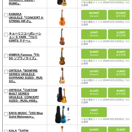
※各社通販サイトの 2024年10月12日時点 での税
RUMG』
込価格
250,000円
275,000円
KAMAKA
Amazon
楽天市場
UKULELE『CONCERT 4-
STRING (HF-2)』
※各社通販サイトの 2024年10月12日時点 での税
込価格
9,910円
10,230円
キョーリツコーポレーシ
Amazon
楽天市場
ョン S.YAIRI 『YU-T-
03MTS テナー』
※各社通販サイトの 2024年10月12日時点 での税
込価格
33,800円
30,809円
KIWAYA Famous『FS-
Amazon
楽天市場
5G ソプラノサイズ』
※各社通販サイトの 2024年10月12日時点 での税
込価格
ORTEGA『BONFIRE
14,975円
14,960円
SERIES UKULELE,
Amazon
楽天市場
SOPRANO SIZED - RU5-
※各社通販サイトの 2024年10月12日時点 での税
SO』
込価格
ORTEGA『CUSTOM
41,212円
40,800円
BUILT SERIES
Amazon
楽天市場
UKULELE, CONCERT
※各社通販サイトの 2024年10月12日時点 での税
SIZED - RUSL-HSB』
込価格
6,980円
ENYA MUSIC『25D Blue
Amazon
Solid Mahogany』
※各社通販サイトの 2024年10月16日時点 での税
込価格
20,350円
20,350円
KALA『SATIN