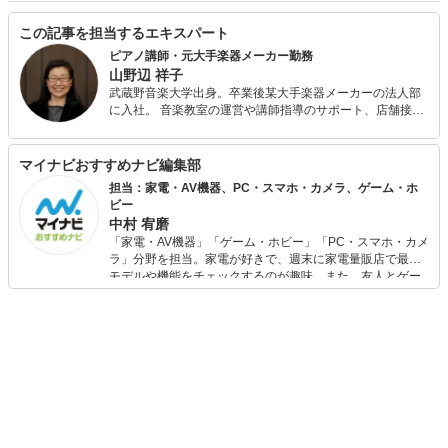
この記事を担当するエキスパート
ピアノ講師・元大手楽器メーカー勤務
山野辺 祥子
武蔵野音楽大学出身。卒業後某大手楽器メーカーの法人部
に入社。 音楽教室の運営や講師指導のサポート、店舗接
客、楽器セッティングなどを担当するイベントクルーとし
て全国を飛び回る。また、出版部に在勤中は楽譜校正、楽
譜情報誌編集の経験も。 現在はピアノ講師のかたわらフリ
マイナビおすすめナビ編集部
ーランスライター、校正者として活動中。プライベートで
担当：家電・AV機器、PC・スマホ・カメラ、ゲーム・ホ
は3児の母。
ビー
中村 宥磨
「家電・AV機器」「ゲーム・ホビー」「PC・スマホ・カメ
ラ」分野を担当。家電が好きで、週末に家電量販店で最新
モデルや機能をチェックするのが趣味。また、友人とゲー
ムを楽しみながら、新作タイトルやイベント情報もいち早
くキャッチ。記事を通して、生活の質を底上げしてくれる
スタイリッシュで使いやすい家電や、みんなで楽しめるゲ
ームを発信していきます！