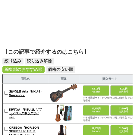
【この記事で紹介するのはこちら】
絞り込み
絞り込み解除
編集部のおすすめ順
価格の安い順
商品名
画像
購入サイト
5,672円
3,190円
荒井貿易 Aria『MKU-1 -
Amazon
楽天市場
Soprano-』
※各社通販サイトの 2024年10月12日時点 での税
込価格
13,336円
13,800円
KIWAYA 『KSU-1L ソプ
Amazon
楽天市場
ラノロングネックサイ
ズ』
※各社通販サイトの 2024年10月12日時点 での税
込価格
ORTEGA『HORIZON
29,000円
32,560円
SERIES UKULELE,
Amazon
楽天市場
CONCERT SIZED -