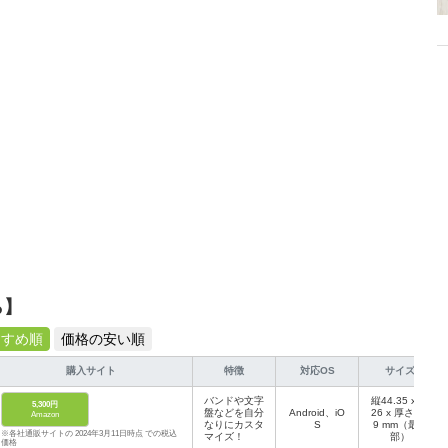
、みんなで楽しめるゲームを発信していきます！
ら】
すすめ順
価格の安い順
購入サイト
特徴
対応OS
サイズ
バンドや文字
縦44.35 x 横
5,300円
盤などを自分
Android、iO
26 x 厚さ9.9
Amazon
なりにカスタ
S
9 mm（最薄
※各社通販サイトの 2024年3月11日時点 での税込
マイズ！
部）
価格