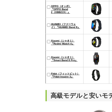
OPPO（オッポ）
『OPPO Band
2（OBB215）』
HUAWEI（ファーウェ
イ）『HUAWEI Band 8』
Xiaomi（シャオミ）
『Redmi Watch 4』
Xiaomi（シャオミ）
『Smart Band 8 Pro』
Fitbit（フィットビット）
『Fitbit Inspire 3』
高級モデルと安いモ