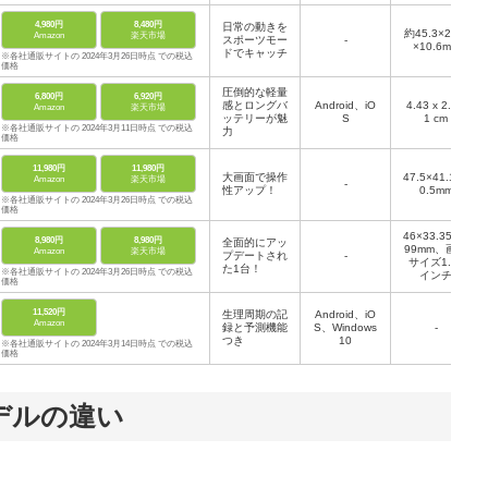
4,980円
8,480円
日常の動きを
約45.3×29.1
Amazon
楽天市場
スポーツモー
-
×10.6mm
ドでキャッチ
※各社通販サイトの 2024年3月26日時点 での税込
価格
圧倒的な軽量
6,800円
6,920円
感とロングバ
Android、iO
4.43 x 2.6 x
Amazon
楽天市場
ッテリーが魅
S
1 cm
※各社通販サイトの 2024年3月11日時点 での税込
力
価格
11,980円
11,980円
大画面で操作
47.5×41.1×1
Amazon
楽天市場
-
性アップ！
0.5mm
※各社通販サイトの 2024年3月26日時点 での税込
価格
46×33.35×9.
8,980円
8,980円
全面的にアッ
99mm、画面
Amazon
楽天市場
プデートされ
-
サイズ1.74
た1台！
※各社通販サイトの 2024年3月26日時点 での税込
インチ
価格
11,520円
生理周期の記
Android、iO
Amazon
録と予測機能
S、Windows
-
つき
10
※各社通販サイトの 2024年3月14日時点 での税込
価格
デルの違い