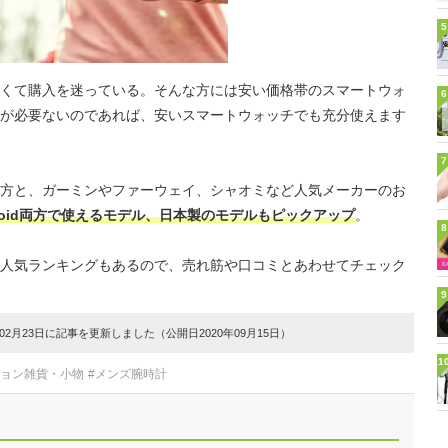
5
くて購入を迷っている。そんな方には安い価格帯のスマートウォ
6
が必要ないのであれば、安いスマートウォッチでも充分使えます
7
方と、ガーミンやファーウェイ、シャオミなど人気メーカーのお
ndroid両方で使えるモデル、日本製のモデルもピックアップ
。
8
人気ランキングもあるので、売れ筋や口コミとあわせてチェック
9
2月23日に記事を更新しました（公開日2020年09月15日）
1
ション雑貨・小物
#メンズ腕時計