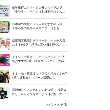
修学旅行におすすめの安いカメラ14選
【小学生・中学生向け】林間学校でも活
躍！
日本製の防犯カメラ人気おすすめ12選！
工事不要の屋外用やモニター付きも
血圧測定機能付きスマートウォッチ人気
おすすめ6選！精度の高い日本製や24時
間自動測定も
ダイソーで買えるモバイルバッテリー人
気おすすめ3選！軽量コンパクト・大容量
10,000mAhも
ネオ一眼・超望遠カメラの人気おすすめ2
4選！運動会やスポーツ撮影にも
0
撮影ボックス人気おすすめ12選！ 被写体
にしっかりと光を当てよう【小型～大
型】
>>もっと見る