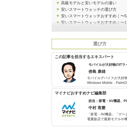
▼
高級モデルと安いモデルの違い
▼
安いスマートウォッチの選び方
▼
安いスマートウォッチおすすめ｜〜5,
▼
安いスマートウォッチおすすめ｜〜
選び方
この記事を担当するエキスパート
モバイルが大好物のITラ
傍島 康雄
モバイルデバイスが大好
Windows Mobile
章を書く機会が多くなっ
ている。
マイナビおすすめナビ編集部
担当：家電・AV機器、
中村 宥磨
「家電・AV機器」「ゲー
電量販店で最新モデルや
イトルやイベント情報も