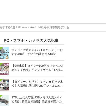
すすめ6選！iPhone・Android両用や日本製モデルも
PC・スマホ・カメラの人気記事
コンビニで買えるモバイルバッテリーお
すすめ8選！使い方の注意点も解説
【9種比較】ダイソー100均タッチペン人
気おすすめランキング！ゲーム・iPad向
けなど
【ダイソー、セリア、キャン★ドゥで比
較】人気売れ筋のiPhone用フィルムを10
0均で全部買ってみた
1TB以上の大容量USBメモリ人気おすす
め9選【超高速で快適】高品質で安いのは
どれ？