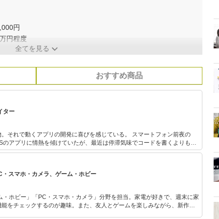
000円
1万円程度
全てを見る
おすすめ商品
イター
物。それで動くアプリの開発に喜びを感じている。 スマートフォン前夜の
，PalmOSのアプリに情熱を傾けていたが、最近は停滞気味でコードを書くよりも文
ており、文章を書くのも、プログラミングと同じくらい奥深い作業だと感じ
PC・スマホ・カメラ、ゲーム・ホビー
ム・ホビー」「PC・スマホ・カメラ」分野を担当。家電が好きで、週末に家
機能をチェックするのが趣味。また、友人とゲームを楽しみながら、新作タ
いち早くキャッチ。記事を通して、生活の質を底上げしてくれるスタイリッ