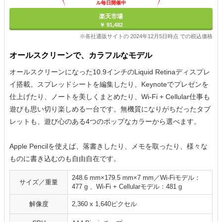
ル毎日開催中
楽天市場
￥ 91,482
※各社通販サイトの 2024年12月5日時点 での税込価格
オールスクリーンで、カラフルなモデル
オールスクリーンになった10.9インチのLiquid Retinaディスプレ
イ搭載。スプレッドシートを編集したり、Keynoteでプレゼンを
仕上げたり、ノートを美しくまとめたり、Wi-Fi + Cellular仕事も
遊びも思い切り楽しめる一台です。無機質になりがちだったタブ
レットも、遊び心のある4つのポップなカラーから選べます。
Apple Pencilを使えば、落書きしたり、メモを取ったり、様々な
ものに書き込むのも自由自在です。
248.6 mm×179.5 mm×7 mm／Wi-Fiモデル：
サイズ／重量
477 g 、Wi-Fi + Cellularモデル：481 g
解像度
2,360 x 1,640ピクセル