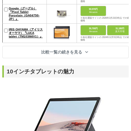
価格
Google（グーグル）
93,970円
『Pixel Tablet
Amazon
Porcelain（GA04750-
※各社通販サイトの 2026年3月23日時点 での税
JP）』
価格
30,700円
31,180円
IRIS OHYAMA（アイリス
Amazon
楽天市場
オーヤマ）『LUCA
tablet（TM103M4V1）』
※各社通販サイトの 2024年12月5日時点 での税
価格
比較一覧の続きを見る
10インチタブレットの魅力