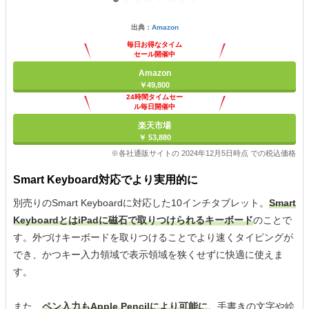
出典：
Amazon
毎日お得なタイム
セール開催中
Amazon
￥49,800
24時間タイムセー
ル毎日開催中
楽天市場
￥ 53,880
※各社通販サイトの 2024年12月5日時点 での税込価格
Smart Keyboard対応でより実用的に
別売りのSmart Keyboardに対応した10インチタブレット。
Smart
KeyboardとはiPadに磁石で取りつけられるキーボード
のことで
す。外づけキーボードを取りつけることでより速くタイピングが
でき、かつキー入力領域で表示領域を狭くせずに快適に使えま
す。
また、
ペン入力もApple Pencilにより可能に
。手書きの文字や絵