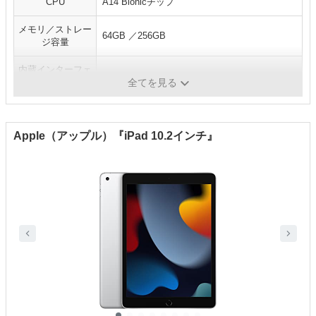
CPU
A14 Bionicチップ
メモリ／ストレー
64GB ／256GB
ジ容量
内蔵インターフェ
-
ース
全てを見る
Apple（アップル）『iPad 10.2インチ』