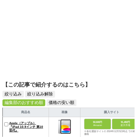
ームを発信していきます！
【この記事で紹介するのはこちら】
絞り込み
絞り込み解除
編集部のおすすめ順
価格の安い順
商品名
画像
購入サイト
50,600円
91,482円
Apple（アップル）
Amazon
楽天市場
『iPad 10.9インチ 第10
世代』
※各社通販サイトの 2024年12月5日時点 での税
価格