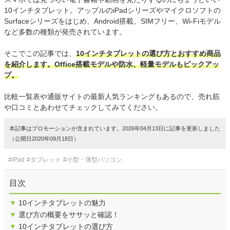
10インチタブレット。アップルのiPadシリーズやマイクロソフトの
Surfaceシリーズをはじめ、Android搭載、SIMフリー、Wi-Fiモデル
など多数の種類が発売されています。
そこでこの記事では、
10インチタブレットの選び方とおすすめ商品
を紹介します。Office搭載モデルや防水、軽量モデルもピックアッ
プ。
比較一覧表や通販サイトの最新人気ランキングもあるので、売れ筋
や口コミとあわせてチェックしてみてください。
本記事はプロモーションが含まれています。2026年04月13日に記事を更新しました
（公開日2020年09月18日）
#iPad
#タブレット
#小型・薄型パソコン
目次
▼
10インチタブレットの魅力
▼
選び方の概要をササッと確認！
▼
10インチタブレットの選び方