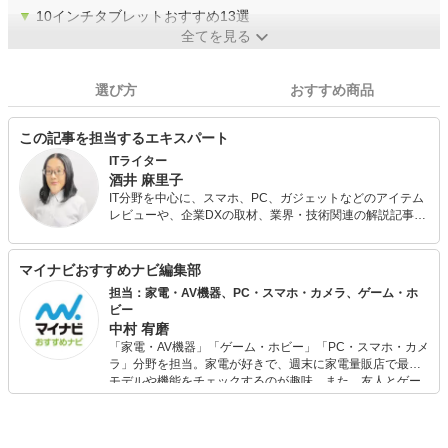
▼
10インチタブレットおすすめ13選
全てを見る
選び方
おすすめ商品
この記事を担当するエキスパート
ITライター
酒井 麻里子
IT分野を中心に、スマホ、PC、ガジェットなどのアイテム
レビューや、企業DXの取材、業界・技術関連の解説記事な
どを手がける。 noteでは、趣味で集めているプログラミン
グロボットの話題なども発信。テレワーク×メタバースの可
能性を考えるWEBマガジン『Zat's VR』運営。株式会社ウ
マイナビおすすめナビ編集部
レルブン代表。
担当：家電・AV機器、PC・スマホ・カメラ、ゲーム・ホ
ビー
中村 宥磨
「家電・AV機器」「ゲーム・ホビー」「PC・スマホ・カメ
ラ」分野を担当。家電が好きで、週末に家電量販店で最新
モデルや機能をチェックするのが趣味。また、友人とゲー
ムを楽しみながら、新作タイトルやイベント情報もいち早
くキャッチ。記事を通して、生活の質を底上げしてくれる
スタイリッシュで使いやすい家電や、みんなで楽しめるゲ