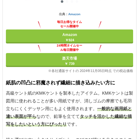
出典：
Amazon
毎日お得なタイム
セール開催中
Amazon
￥924
24時間タイムセー
ル毎日開催中
楽天市場
￥ 739
※各社通販サイトの 2024年11月05日時点 での税込価格
紙肌の凹凸に邪魔されず繊細に描き込みたい方に
高級ケント紙のKMKケントを製本したアイテム。KMKケントは製
図用に使われることが多い用紙ですが、消しゴムの摩擦でも毛羽
立ちにくくデッサン用にもよく使用されます。
一般的な画用紙と
違い表面が平ら
なので、鉛筆を立てて
タッチを活かした繊細な描
写をしたいという方にぴったり
です。