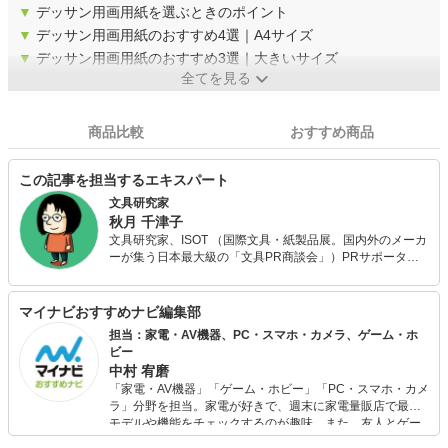
▼
デッサン用画用紙を選ぶときのポイント
▼
デッサン用画用紙のおすすめ4選｜A4サイズ
▼
デッサン用画用紙のおすすめ3選｜大きいサイズ
全てを見る
商品比較
おすすめ商品
この記事を担当するエキスパート
文具研究家
秋月 千津子
文具研究家、ISOT （国際文具・紙製品展。国内外のメーカ
ーが集う日本最大級の「文具PR商談会」）PRサポータ
ー、「文房具カフェ」会員。 文具についての情報をさまざ
まなメディアで発信中。 得意ジャンルはノートなどの紙
類、ボールペン。 オフィスや文房具屋に必ず置いてあるよ
マイナビおすすめナビ編集部
うな定番文具を好む。 推しメーカーは三菱鉛筆、リヒトラ
担当：家電・AV機器、PC・スマホ・カメラ、ゲーム・ホ
ブ、クルーシャル。
ビー
中村 宥磨
「家電・AV機器」「ゲーム・ホビー」「PC・スマホ・カメ
ラ」分野を担当。家電が好きで、週末に家電量販店で最新
モデルや機能をチェックするのが趣味。また、友人とゲー
ムを楽しみながら、新作タイトルやイベント情報もいち早