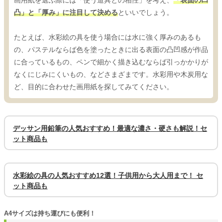
画用紙を選ぶ際には「使う道具との相性」を考え、
「表面の凹
凸」と「厚み」に注目して決める
といいでしょう。
たとえば、水彩絵の具を使う場合には水に強く厚みのあるも
の、パステルならば色を塗ったときに出る表面の凸凹感が作品
に合っているもの、ペンで細かく描き込むならば引っかかりが
なくにじみにくいもの、などさまざまです。水彩用や木炭用な
ど、目的に合わせた画用紙を探してみてください。
デッサン用鉛筆の人気おすすめ！最適な濃さ・硬さも解説！セ
ット商品も
水彩絵の具の人気おすすめ12選！子供用から大人用まで！ セ
ット商品も
A4サイズは持ち運びにも便利！