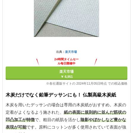
出典：
楽天市場
24時間タイムセー
ル毎日開催中
楽天市場
￥ 6,951
※各社通販サイトの 2024年11月05日時点 での税込価格
木炭だけでなく鉛筆デッサンにも！ 仏製高級木炭紙
木炭を用いたデッサンの場合は専用の木炭紙がおすすめ。木炭の
定着がよくなるよう施された、
紙の表面に規則的に並んだ筋状の
凹凸加工が特徴
で、粗目の紙肌を活かし
陰影やぼかしなど豊かな
表現が可能
です。原料にコットンが多く使用されていて表面が強