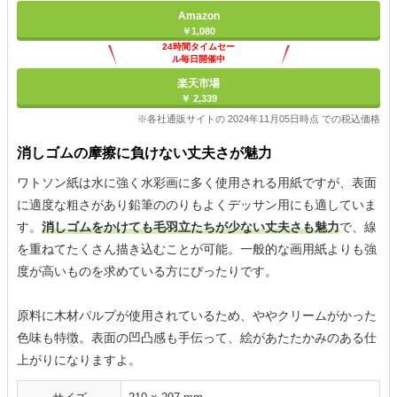
Amazon
￥1,080
24時間タイムセー
ル毎日開催中
楽天市場
￥ 2,339
※各社通販サイトの 2024年11月05日時点 での税込価格
消しゴムの摩擦に負けない丈夫さが魅力
ワトソン紙は水に強く水彩画に多く使用される用紙ですが、表面
に適度な粗さがあり鉛筆ののりもよくデッサン用にも適していま
す。
消しゴムをかけても毛羽立たちが少ない丈夫さも魅力
で、線
を重ねてたくさん描き込むことが可能。一般的な画用紙よりも強
度が高いものを求めている方にぴったりです。
原料に木材パルプが使用されているため、ややクリームがかった
色味も特徴。表面の凹凸感も手伝って、絵があたたかみのある仕
上がりになりますよ。