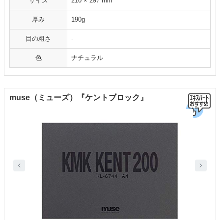
サイズ
210 × 297 mm
厚み
190g
目の粗さ
‐
色
ナチュラル
muse（ミューズ）『ケントブロック』