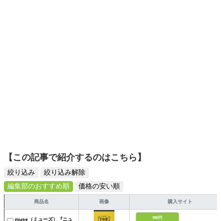
くキャッチ。記事を通して、生活の質を底上げしてくれる
スタイリッシュで使いやすい家電や、みんなで楽しめるゲ
ームを発信していきます！
【この記事で紹介するのはこちら】
絞り込み
絞り込み解除
編集部のおすすめ順
価格の安い順
商品名
画像
購入サイト
990円
muse（ミューズ）『ニュ