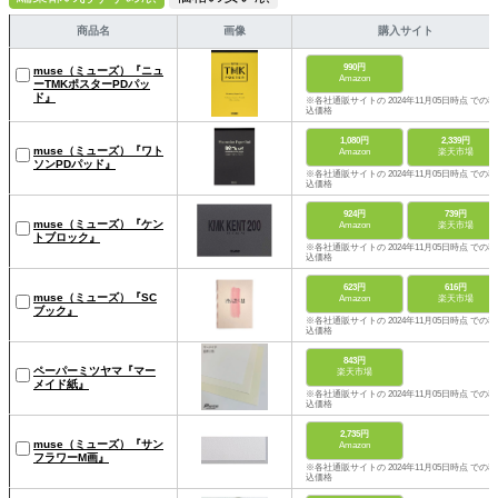
商品名
画像
購入サイト
990円
muse（ミューズ）『ニュ
Amazon
ーTMKポスターPDパッ
ド』
※各社通販サイトの 2024年11月05日時点 での税
込価格
1,080円
2,339円
muse（ミューズ）『ワト
Amazon
楽天市場
ソンPDパッド』
※各社通販サイトの 2024年11月05日時点 での税
込価格
924円
739円
muse（ミューズ）『ケン
Amazon
楽天市場
トブロック』
※各社通販サイトの 2024年11月05日時点 での税
込価格
623円
616円
muse（ミューズ）『SC
Amazon
楽天市場
ブック』
※各社通販サイトの 2024年11月05日時点 での税
込価格
843円
ペーパーミツヤマ『マー
楽天市場
メイド紙』
※各社通販サイトの 2024年11月05日時点 での税
込価格
2,735円
muse（ミューズ）『サン
Amazon
フラワーM画』
※各社通販サイトの 2024年11月05日時点 での税
込価格