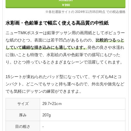
Amazon
￥990
※各社通販サイトの 2024年11月05日時点 での税込価格
水彩画・色鉛筆まで幅広く使える高品質の中性紙
ニューTMKポスターは鉛筆デッサン用の画用紙としてポピュラー
な紙のひとつ。表面には若干凹凸があるものの、
比較的つるっと
していて繊細な描き込みにも適しています。
発色の良さや水濡れ
に強いことも特徴で、水彩絵の具や色鉛筆での描写にもぴった
り。ひとつ持っているとさまざまなシーンで活躍してくれます。
15シートが束ねられたパッド型になっていて、サイズもA4とコ
ンパクト。どこへでもサッと持ち運べるので、外出先や旅先など
でも気軽にデッサンの練習ができますよ。
サイズ
29.7×21cｍ
厚み
207g
目の粗さ
‐