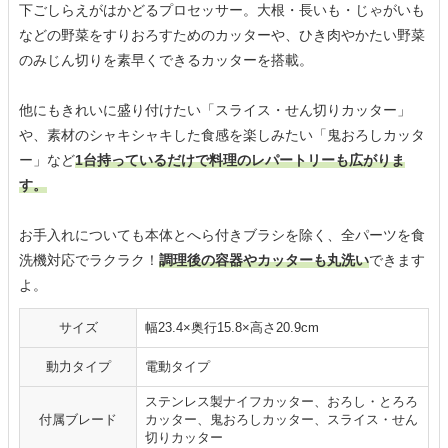
下ごしらえがはかどるプロセッサー。大根・長いも・じゃがいも
などの野菜をすりおろすためのカッターや、ひき肉やかたい野菜
のみじん切りを素早くできるカッターを搭載。
他にもきれいに盛り付けたい「スライス・せん切りカッター」
や、素材のシャキシャキした食感を楽しみたい「鬼おろしカッタ
ー」など
1台持っているだけで料理のレパートリーも広がりま
す。
お手入れについても本体とへら付きブラシを除く、全パーツを食
洗機対応でラクラク！
調理後の容器やカッターも丸洗い
できます
よ。
サイズ
幅23.4×奥行15.8×高さ20.9cm
動力タイプ
電動タイプ
ステンレス製ナイフカッター、おろし・とろろ
付属ブレード
カッター、鬼おろしカッター、スライス・せん
切りカッター