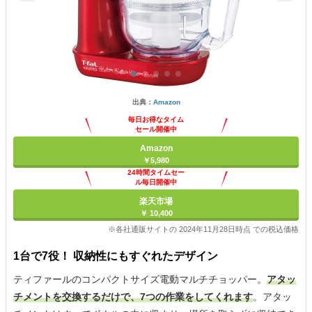
出典：
Amazon
毎日お得なタイム
セール開催中
Amazon
￥5,980
24時間タイムセー
ル毎日開催中
楽天市場
￥ 10,400
※各社通販サイトの 2024年11月28日時点 での税込価格
1台で7役！ 収納性にもすぐれたデザイン
ティファールのコンパクトサイズ電動マルチチョッパー。
アタッ
チメントを交換するだけで、7つの作業をしてくれます
。アタッ