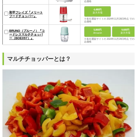
込価格
4,480円
和平フレイズ『メリート
楽天市場
フードチョッパー』
※各社通販サイトの 2024年11月28日時点 での税
込価格
5,800円
9,600円
BRUNO（ブルーノ）『コ
Amazon
楽天市場
ードレスマルチチョッパ
ー（BOE097）』
※各社通販サイトの 2024年11月29日時点 での税
込価格
マルチチョッパーとは？