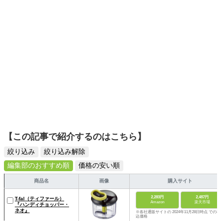
【この記事で紹介するのはこちら】
絞り込み
絞り込み解除
編集部のおすすめ順
価格の安い順
商品名
画像
購入サイト
2,283円
2,487円
T-fal（ティファール）
Amazon
楽天市場
『ハンディチョッパー・
ネオ』
※各社通販サイトの 2024年11月28日時点 での税
込価格