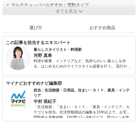
▼
マルチチョッパーおすすめ｜電動タイプ
全てを見る
選び方
おすすめ商品
この記事を担当するエキスパート
暮らしスタイリスト・料理家
河野 真希
料理や家事、インテリアなど、気持ちのいい暮らしを作
る、はじめるためのライフスタイル提案を行う。 流行や思
い込みにとらわれずに、無理なく持続可能で快適な自分ら
しい暮らしづくりを応援。 簡単＆時短料理が学べる『料理
教室つづくらす食堂』主宰。
マイナビおすすめナビ編集部
担当：生活雑貨・日用品、住まい・ＤＩＹ、家具・インテ
リア
中村 亜紀子
「生活雑貨」「住まい・ＤＩＹ」「家具・インテリア」カ
テゴリを担当。生活情報雑誌の編集を15年以上で、お宅訪
問取材も多数経験。DIY歴は7～8年ほどで、壁のペンキ塗
りや壁紙チェンジなどもチャレンジ済み。初心者でもモノ
選びがしやすい記事をお届けします！