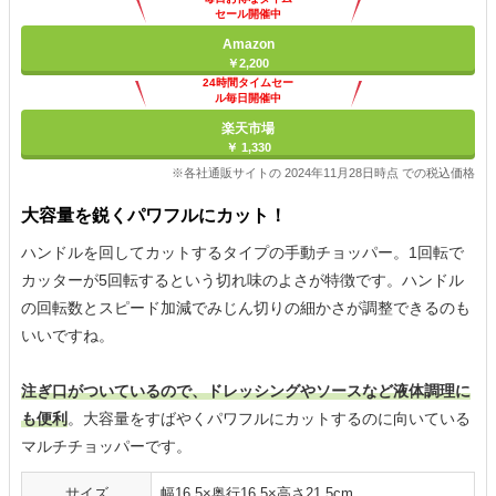
セール開催中
Amazon
￥2,200
24時間タイムセー
ル毎日開催中
楽天市場
￥ 1,330
※各社通販サイトの 2024年11月28日時点 での税込価格
大容量を鋭くパワフルにカット！
ハンドルを回してカットするタイプの手動チョッパー。1回転で
カッターが5回転するという切れ味のよさが特徴です。ハンドル
の回転数とスピード加減でみじん切りの細かさが調整できるのも
いいですね。
注ぎ口がついているので、ドレッシングやソースなど液体調理に
も便利
。大容量をすばやくパワフルにカットするのに向いている
マルチチョッパーです。
サイズ
幅16.5×奥行16.5×高さ21.5cm