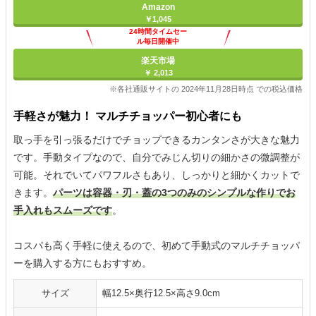
Amazon
￥1,045
24時間タイムセー
ル毎日開催中
楽天市場
￥ 2,013
※各社通販サイトの 2024年11月28日時点 での税込価格
手軽さが魅力！ マルチチョッパー初心者にも
取っ手を引っ張るだけでチョップできるカンタンさが大きな魅力
です。手動タイプなので、自分でみじん切りの細かさの微調整が
可能。それでいてパワフルさもあり、しっかりと細かくカットで
きます。
パーツは容器・刃・蓋の3つのみのシンプルな作りでお
手入れもスムーズです
。
コスパも高く手軽に使えるので、初めて手動式のマルチチョッパ
ーを購入する方にもおすすめ。
サイズ
幅12.5×奥行12.5×高さ9.0cm