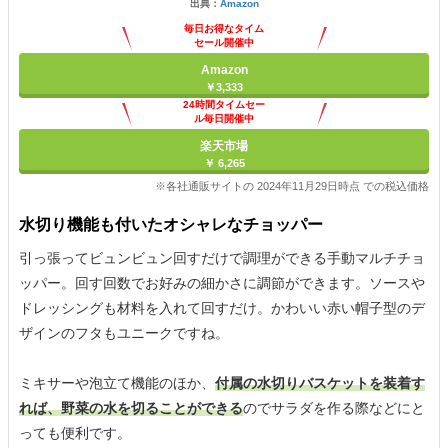
出典：
Amazon
毎日お得なタイム
セール開催中
Amazon
￥3,333
24時間タイムセー
ル毎日開催中
楽天市場
￥ 6,265
※各社通販サイトの 2024年11月29日時点 での税込価格
水切り機能も付いたオシャレなチョッパー
引っ張ってビュンビュン回すだけで調理ができる手動マルチチョ
ッパー。回す回数でお好みの細かさに調節ができます。ソースや
ドレッシングも材料を入れて回すだけ。かわいい赤い帽子型のデ
ザインのフタもユニークですね。
ミキサーや泡立て機能のほか、
付属の水切りバスケットを装着す
れば、野菜の水を切ることができる
のでサラダを作る際などにと
っても便利です。