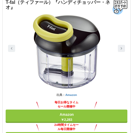
T-fal（ティファール）『ハンディチョッパー・ネ
オ』
出典：
Amazon
毎日お得なタイム
セール開催中
Amazon
￥2,283
24時間タイムセー
ル毎日開催中