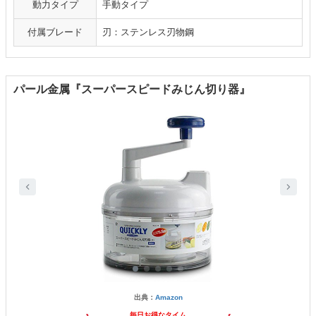
動力タイプ
手動タイプ
付属ブレード
刃：ステンレス刃物鋼
パール金属『スーパースピードみじん切り器』
出典：
Amazon
毎日お得なタイム