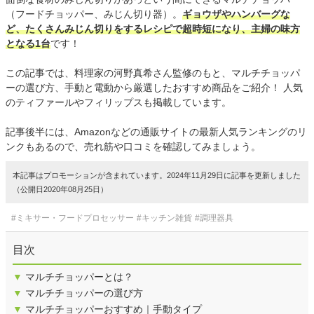
（フードチョッパー、みじん切り器）。
ギョウザやハンバーグな
ど、たくさんみじん切りをするレシピで超時短になり、主婦の味方
となる1台
です！
この記事では、料理家の河野真希さん監修のもと、マルチチョッパ
ーの選び方、手動と電動から厳選したおすすめ商品をご紹介！ 人気
のティファールやフィリップスも掲載しています。
記事後半には、Amazonなどの通販サイトの最新人気ランキングのリ
ンクもあるので、売れ筋や口コミを確認してみましょう。
本記事はプロモーションが含まれています。2024年11月29日に記事を更新しました
（公開日2020年08月25日）
#ミキサー・フードプロセッサー
#キッチン雑貨
#調理器具
目次
▼
マルチチョッパーとは？
▼
マルチチョッパーの選び方
▼
マルチチョッパーおすすめ｜手動タイプ