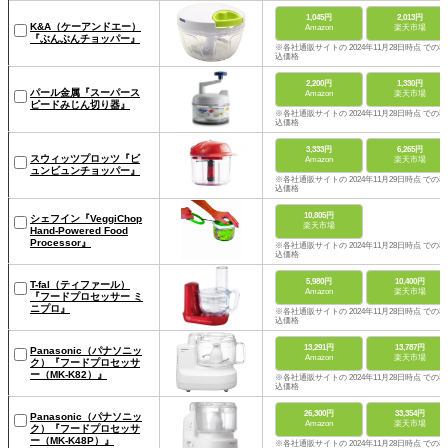
1,045円
2,013円
K&A（ケーアンドエー）
Amazon
楽天市場
『ぶんぶんチョッパー』
※各社通販サイトの 2024年11月28日時点 での税
込価格
2,200円
1,330円
パール金属『スーパース
Amazon
楽天市場
ピードみじん切り器』
※各社通販サイトの 2024年11月28日時点 での税
込価格
3,333円
6,265円
スウィッツプロッツ『ビ
Amazon
楽天市場
ュンビュンチョッパー』
※各社通販サイトの 2024年11月29日時点 での税
込価格
10,805円
シェフイン『VeggiChop
楽天市場
Hand-Powered Food
Processor』
※各社通販サイトの 2024年11月28日時点 での税
込価格
5,980円
10,400円
T-fal（ティファール）
Amazon
楽天市場
『フードプロセッサー ミ
ニプロ』
※各社通販サイトの 2024年11月28日時点 での税
込価格
13,291円
13,787円
Panasonic（パナソニッ
Amazon
楽天市場
ク）『フードプロセッサ
ー（MK-K82）』
※各社通販サイトの 2024年11月28日時点 での税
込価格
26,300円
33,354円
Panasonic（パナソニッ
Amazon
楽天市場
ク）『フードプロセッサ
ー（MK-K48P）』
※各社通販サイトの 2024年11月28日時点 での税