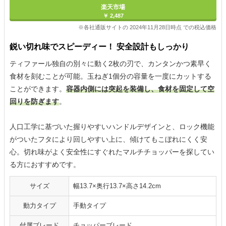
楽天市場
￥ 2,487
※各社通販サイトの 2024年11月28日時点 での税込価格
鋭い切れ味でスピーディー！ 安全設計もしっかり
ティファール独自の別々に動く2枚の刃で、カンタンかつ素早く
食材を刻むことが可能。玉ねぎ1個分の容量を一度にカットする
ことができます。
容器内側には突起を装備し、食材を固定して空
回りを防ぎます
。
人口工学に基づいた握りやすいハンドルデザインと、ロック機能
がついたフタにより回しやすい上に、傾けてもこぼれにくく安
心。切れ味がよく安全性にすぐれたマルチチョッパーを探してい
る方におすすめです。
サイズ
幅13.7×奥行13.7×高さ14.2cm
動力タイプ
手動タイプ
付属ブレード
チョッパーブレード