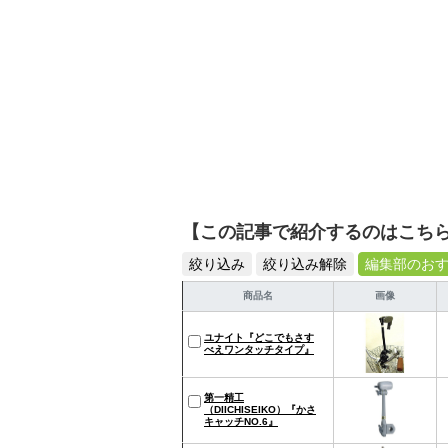
【この記事で紹介するのはこち
絞り込み
絞り込み解除
編集部のお
商品名
画像
ユナイト『どこでもさす
べえワンタッチタイプ』
第一精工
（DIICHISEIKO）『かさ
キャッチNO.6』