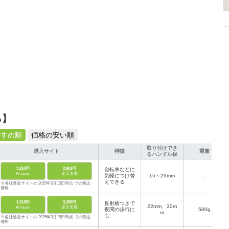
ら】
すすめ順
価格の安い順
取り付けでき
購入サイト
特徴
重量
るハンドル径
3,210円
2,981円
自転車などに
Amazon
楽天市場
気軽につけ替
15～29mm
-
えできる
※各社通販サイトの 2025年3月15日時点 での税込
価格
3,318円
3,256円
反射板つきで
22mm、30m
Amazon
楽天市場
夜間の歩行に
500g
m
も
※各社通販サイトの 2025年3月15日時点 での税込
価格