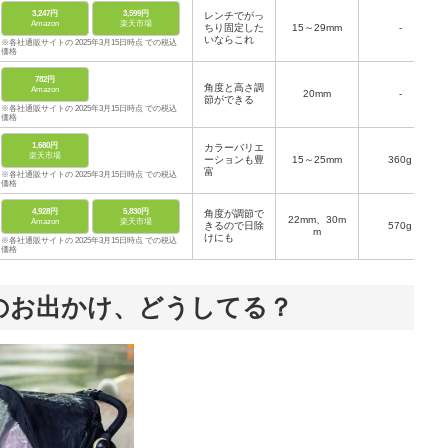
3,247円
3,599円
レンチでがっ
Amazon
楽天市場
ちり固定した
15～29mm
-
いならこれ
※各社通販サイトの 2025年3月15日時点 での税込
価格
782円
角度と高さ調
Amazon
20mm
-
節ができる
※各社通販サイトの 2025年3月15日時点 での税込
価格
1,680円
カラーバリエ
楽天市場
ーションも豊
15～25mm
360g
富
※各社通販サイトの 2025年3月15日時点 での税込
価格
4,928円
5,830円
角度が調節で
22mm、30m
Amazon
楽天市場
きるので日除
570g
m
けにも
※各社通販サイトの 2025年3月15日時点 での税込
価格
のお出かけ、どうしてる？