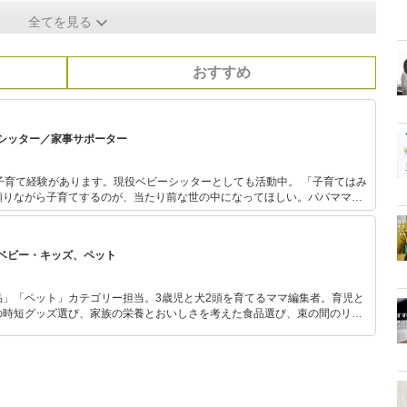
全てを見る
おすすめ
シッター／家事サポーター
て経験があります。現役ベビーシッターとしても活動中。 「子育てはみ
頼りながら子育てするのが、当たり前な世の中になってほしい。パパママが
いながら、発信にも尽力しています。保育士資格所持
ベビー・キッズ、ペット
品」「ペット」カテゴリー担当。3歳児と犬2頭を育てるママ編集者。育児と
の時短グッズ選び、家族の栄養とおいしさを考えた食品選び、束の間のリラ
めのスイーツ選びに自信あり。鋭い目線で商品を見極め、少しでも日々の生
介します。