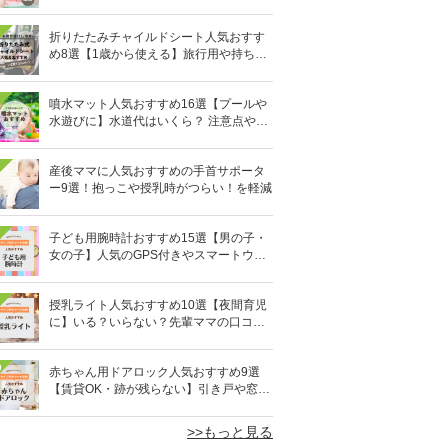
ウダーなど
折りたたみチャイルドシート人気おすす
め8選【1歳から使える】旅行用や持ち運
びに！
噴水マット人気おすすめ16選【プールや
水遊びに】水道代はいくら？ 注意点やデ
メリットも解説
産後ママに人気おすすめの手首サポータ
ー9選！抱っこや授乳時がつらい！を軽減
子ども用腕時計おすすめ15選【男の子・
女の子】人気のGPS付きやスマートウォ
ッチも
授乳ライト人気おすすめ10選【夜間育児
に】いる？いらない？先輩ママの口コミ
も紹介
0
赤ちゃん用ドアロック人気おすすめ9選
【賃貸OK・跡が残らない】引き戸や窓対
策にも
>>もっと見る