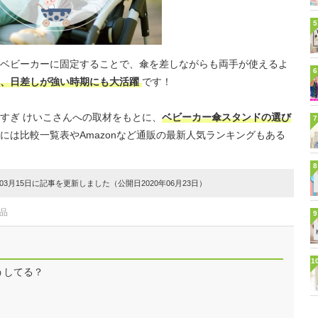
5
ベビーカーに固定することで、傘を差しながらも両手が使えるよ
6
ん、日差しが強い時期にも大活躍
です！
すぎ けいこさんへの取材をもとに、
ベビーカー傘スタンドの選び
7
には比較一覧表やAmazonなど通販の最新人気ランキングもある
8
3月15日に記事を更新しました（公開日2020年06月23日）
品
9
1
うしてる？