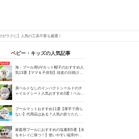
けがラクに】人気の工具不要も厳選！
ベビー・キッズの人気記事
海・プール用UVカット帽子のおすすめ人
気13選【ママ＆子供別】頭皮の日焼け対
策に
肩ベルトなしのインパクトシールドのチ
ャイルドシート人気おすすめ3選！ベルト
を嫌がる＆抜け出す悩みも解消
プールマットおすすめ11選【厚手で滑ら
ない】代用品はある？人気の折りたたみ
式も
家庭用プールにおすすめの塩素剤5選【水
をキレイに保つ！】使いやすい錠剤やパ