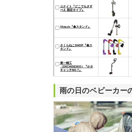
ユナイト『どこでもさす
べえ 固定タイプ』
Vktech『傘スタンド』
さくらねこSHOP『傘ス
タンド』
第一精工
（DIICHISEIKO）『かさ
キャッチNO.7』
雨の日のベビーカー