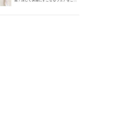
選！涼しく快適にすごせるウェアをご紹
介！
そのほかの機
素材
取り付け方
能
硬質プラスチ
ワンタッチ取
360°回転
ック
りつけ
高さ調節可
キャップボル
能、下向き収
強化樹脂
トとレンチで
納可能、反射
取りつけ
板つき