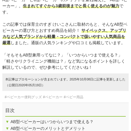
ーカー」。
生まれてすぐから3歳前後までと長く使えるのが魅力
で
す。
この記事では保育士のすぎ けいこさんに取材のもと、そんなAB型ベ
ビーカーの選び方とおすすめ商品を紹介！
サイベックス、アップリ
カなど人気ブランドから軽量・コンパクトで扱いやすい人気商品を
厳選
しました。通販の人気ランキングや口コミも掲載しています。
「そもそもAB型兼用ってなに？」「いつからいつまで使える？」
「軽さやリクライニング機能は？」など気になるポイントを詳しく
解説しているので、ぜひ参考にしてくださいね！
本記事はプロモーションが含まれています。2025年10月08日に記事を更新しました
（公開日2020年05月19日）
#ベビーカー便利グッズ
#ベビーカー
#ベビー用品
目次
▼
AB型ベビーカーはいつからいつまで使える？
▼
AB型ベビーカーのメリットとデメリット