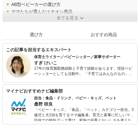
▼
AB型ベビーカーの選び方
▼
ママたちが選んだイチオシ商品
全てを見る
選び方
おすすめ商品
この記事を担当するエキスパート
保育士ライター／ベビーシッター／家事サポーター
すぎ けいこ
17年の保育園勤務経験と子育て経験があります。現役ベビ
ーシッターとしても活動中。 「子育てはみんなのもの」周
りの人に頼りながら子育てするのが、当たり前な世の中に
なってほしい。パパママが元気になってほしいと願いなが
ら、発信にも尽力しています。保育士資格所持
マイナビおすすめナビ編集部
担当：食品・ドリンク、ベビー・キッズ、ペット
桑野 咲良
「ベビー・キッズ」「食品」「ペット」カテゴリー担当。3
歳児と犬2頭を育てるママ編集者。育児と家事に忙しいママ
目線での時短グッズ選び、家族の栄養とおいしさを考えた
食品選び、束の間のリラックスタイムを楽しむためのスイ
ーツ選びに自信あり。鋭い目線で商品を見極め、少しでも
日々の生活が豊かになるものを紹介します。