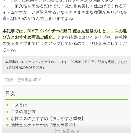
ス」。耐久性を高めるだけでなく見た目も美しく仕上げてくれるア
イテムですが、いざ購入するとなるとさまざまな種類がありどれを
選べばいいのか悩んでしまいますよね。
本記事では、DIYアドバイザーの野口 僚さん監修のもと、ニスの選
び方とおすすめ商品ご紹介。
ツヤを綺麗に出せるタイプや、速乾性
のあるタイプまでピックアップしているので、ぜひ参考にしてくだ
さいね。
本記事はプロモーションが含まれています。2025年11月10日に記事を更新しました
（公開日2020年05月29日）
#塗料・塗装用品
#DIY
目次
▼
ニスとは
▼
ニスの選び方
▼
水性ニスのおすすめ【扱いやすさ重視】
▼
油性ニスのおすすめ【耐久性重視】
全てを見る