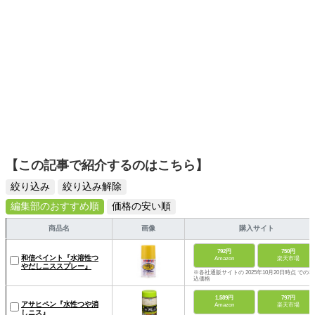
【この記事で紹介するのはこちら】
絞り込み
絞り込み解除
編集部のおすすめ順
価格の安い順
商品名
画像
購入サイト
792円
750円
和信ペイント『水溶性つ
Amazon
楽天市場
やだしニススプレー』
※各社通販サイトの 2025年10月20日時点 での税
込価格
1,589円
797円
アサヒペン『水性つや消
Amazon
楽天市場
しニス』