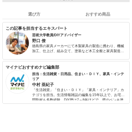
選び方
おすすめ商品
この記事を担当するエキスパート
芸術大学教員/DIYアドバイザー
野口 僚
徳島県の家具メーカーにて木製家具の製造に携わり、機械
加工、仕上げ、組み立て、塗装など木工全般と家具製造ノ
ウハウを培いました。 その後東京では業界新業態の体験型
DIYショップで店長として勤務。店頭ではお客様の相談に乗
りつつ、一人一人にぴったりのDIY用品を提案してきまし
マイナビおすすめナビ編集部
た。 同時にDIYレッスンの企画と講師を行い、日本のDIY文
担当：生活雑貨・日用品、住まい・ＤＩＹ、家具・インテ
化発展のために努めてきました。 現在は大学のデザイン学
リア
部の助手として大学内工房に在中し、 学生に対しデザイン
中村 亜紀子
やモノづくりの手法などを主に教えています。
「生活雑貨」「住まい・ＤＩＹ」「家具・インテリア」カ
テゴリを担当。生活情報雑誌の編集を15年以上で、お宅訪
問取材も多数経験。DIY歴は7～8年ほどで、壁のペンキ塗
りや壁紙チェンジなどもチャレンジ済み。初心者でもモノ
選びがしやすい記事をお届けします！