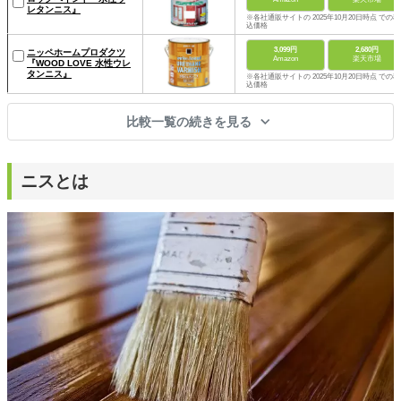
レタンニス』
※各社通販サイトの 2025年10月20日時点 での税
込価格
3,099円
2,680円
ニッペホームプロダクツ
Amazon
楽天市場
『WOOD LOVE 水性ウレ
タンニス』
※各社通販サイトの 2025年10月20日時点 での税
込価格
比較一覧の続きを見る
ニスとは