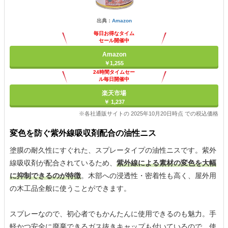
出典：
Amazon
毎日お得なタイム
セール開催中
Amazon
￥1,255
24時間タイムセー
ル毎日開催中
楽天市場
￥ 1,237
※各社通販サイトの 2025年10月20日時点 での税込価格
変色を防ぐ紫外線吸収剤配合の油性ニス
塗膜の耐久性にすぐれた、スプレータイプの油性ニスです。紫外
線吸収剤が配合されているため、
紫外線による素材の変色を大幅
に抑制できるのが特徴
。木部への浸透性・密着性も高く、屋外用
の木工品全般に使うことができます。
スプレーなので、初心者でもかんたんに使用できるのも魅力。手
軽かつ安全に廃棄できるガス抜きキャップも付いているので、使