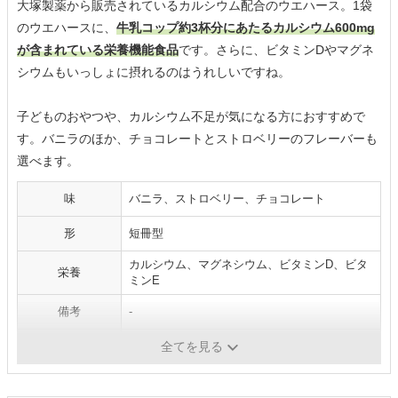
大塚製薬から販売されているカルシウム配合のウエハース。1袋
のウエハースに、
牛乳コップ約3杯分にあたるカルシウム600mg
が含まれている栄養機能食品
です。さらに、ビタミンDやマグネ
シウムもいっしょに摂れるのはうれしいですね。
子どものおやつや、カルシウム不足が気になる方におすすめで
す。バニラのほか、チョコレートとストロベリーのフレーバーも
選べます。
味
バニラ、ストロベリー、チョコレート
形
短冊型
カルシウム、マグネシウム、ビタミンD、ビタ
栄養
ミンE
備考
-
内容量
20袋（5袋×4）
全てを見る