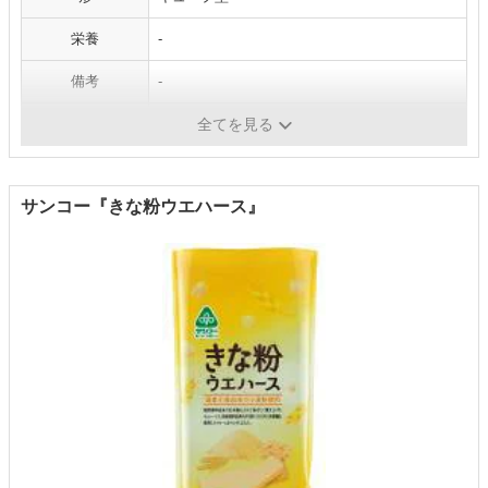
栄養
-
備考
-
内容量
80個
全てを見る
サンコー『きな粉ウエハース』