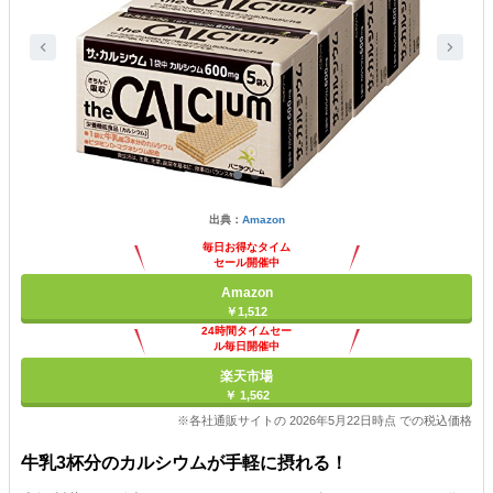
出典：
Amazon
毎日お得なタイム
セール開催中
Amazon
￥1,512
24時間タイムセー
ル毎日開催中
楽天市場
￥ 1,562
※各社通販サイトの 2026年5月22日時点 での税込価格
牛乳3杯分のカルシウムが手軽に摂れる！