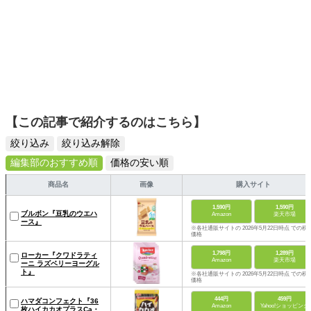
【この記事で紹介するのはこちら】
絞り込み
絞り込み解除
編集部のおすすめ順
価格の安い順
商品名
画像
購入サイト
1,590円
1,590円
ブルボン『豆乳のウエハ
Amazon
楽天市場
ース』
※各社通販サイトの 2026年5月22日時点 での税
価格
1,798円
1,289円
ローカー『クワドラティ
Amazon
楽天市場
ーニ ラズベリーヨーグル
ト』
※各社通販サイトの 2026年5月22日時点 での税
価格
444円
459円
ハマダコンフェクト『36
Amazon
Yahoo!ショッピング
枚ハイカカオプラスCa・