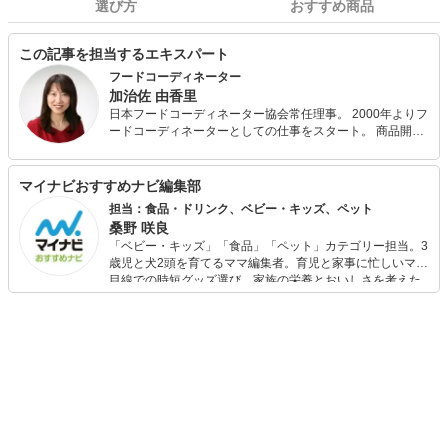
選び方
おすすめ商品
この記事を担当するエキスパート
フードコーディネーター
加治佐 由香里
日本フードコーディネーター協会常任理事。 2000年よりフ
ードコーディネーターとしての仕事をスタート。 商品開
発、レシピ開発、スタイリング・撮影、食イベントの企画
運営、講演会講師、料理教室講師など、食に関する業務に
広く携わり、「食の楽しさと大切さ」を伝えています。 新
マイナビおすすめナビ編集部
しいもの、便利なものを取り入れながら、古き良きもの、
担当：食品・ドリンク、ベビー・キッズ、ペット
伝統的な食文化も重んじるのが私のスタイル。 ここでは、
桑野 咲良
豊かなフードライフスタイルの実現に役立つ提案を行って
「ベビー・キッズ」「食品」「ペット」カテゴリー担当。3
いきたいと思っています。
歳児と犬2頭を育てるママ編集者。育児と家事に忙しいママ
目線での時短グッズ選び、家族の栄養とおいしさを考えた
食品選び、束の間のリラックスタイムを楽しむためのスイ
ーツ選びに自信あり。鋭い目線で商品を見極め、少しでも
日々の生活が豊かになるものを紹介します。