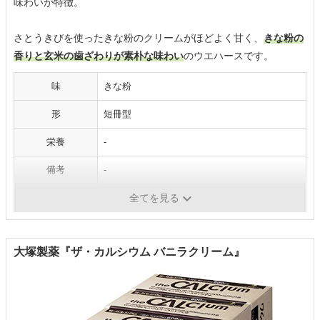
味わいが特徴。
さとうきびを使ったきな粉のクリームがほどよく甘く、
きな粉の
香りと玄米の歯ざわりが素朴な味わい
のウエハースです。
味
きな粉
形
短冊型
栄養
-
備考
-
内容量
14個
全てを見る
大塚製薬『ザ・カルシウム バニラクリーム』