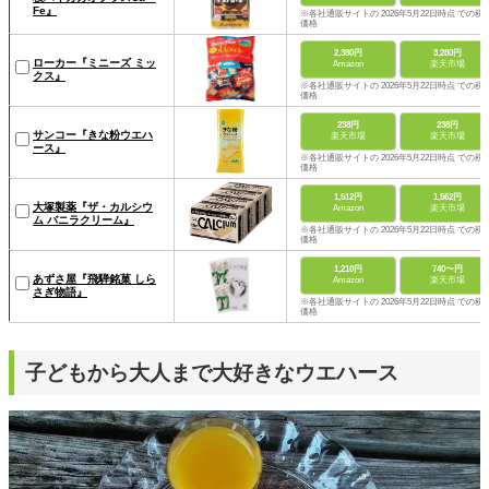
Fe』
※各社通販サイトの 2026年5月22日時点 での税
価格
2,380円
3,280円
ローカー『ミニーズ ミッ
Amazon
楽天市場
クス』
※各社通販サイトの 2026年5月22日時点 での税
価格
238円
238円
サンコー『きな粉ウエハ
楽天市場
楽天市場
ース』
※各社通販サイトの 2026年5月22日時点 での税
価格
1,512円
1,562円
大塚製薬『ザ・カルシウ
Amazon
楽天市場
ム バニラクリーム』
※各社通販サイトの 2026年5月22日時点 での税
価格
1,210円
740〜円
あずさ屋『飛騨銘菓 しら
Amazon
楽天市場
さぎ物語』
※各社通販サイトの 2026年5月22日時点 での税
価格
子どもから大人まで大好きなウエハース