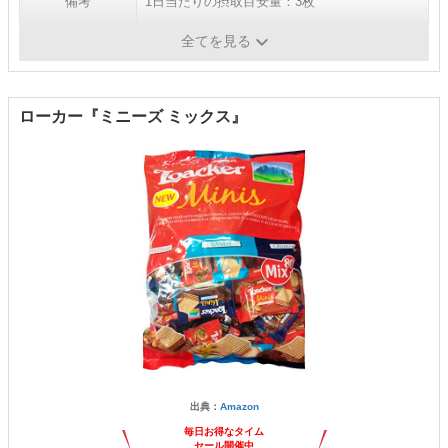
備考
1日当たりの摂取目安量：3枚
内容量
36枚
全てを見る
ローカー『ミニーズ ミックス』
出典：
Amazon
毎日お得なタイム
セール開催中