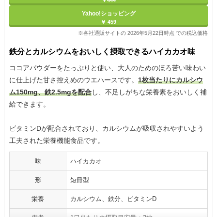
￥444
Yahoo!ショッピング
￥ 459
※各社通販サイトの 2026年5月22日時点 での税込価格
鉄分とカルシウムをおいしく摂取できるハイカカオ味
ココアパウダーをたっぷりと使い、大人のためのほろ苦い味わい
に仕上げた甘さ控えめのウエハースです。
1枚当たりにカルシウ
ム150mg、鉄2.5mgを配合
し、不足しがちな栄養素をおいしく補
給できます。
ビタミンDが配合されており、カルシウムが吸収されやすいよう
工夫された栄養機能食品です。
味
ハイカカオ
形
短冊型
栄養
カルシウム、鉄分、ビタミンD