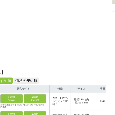
ら】
すすめ順
価格の安い順
購入サイト
特徴
サイズ
容量
2,100円
3,080円
ガス・IHどち
外径330（内
Amazon
楽天市場
らも使えて便
3.4L
径295）mm
利！
※各社通販サイトの 2024年12月10日時点 での税
込価格
8,258円
8,490円
熱伝導率の高
外径320（内