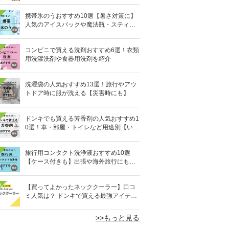
携帯氷のうおすすめ10選【暑さ対策に】
人気のアイスパックや魔法瓶・スティッ
ク型も
コンビニで買える洗剤おすすめ6選！衣類
用洗濯洗剤や食器用洗剤を紹介
洗濯袋の人気おすすめ13選！旅行やアウ
トドア時に服が洗える【災害時にも】
ドンキでも買える芳香剤の人気おすすめ1
0選！車・部屋・トイレなど用途別【いい
匂い】
旅行用コンタクト洗浄液おすすめ10選
【ケース付きも】出張や海外旅行にも便
利
0
【買ってよかったネッククーラー】口コ
ミ人気は？ ドンキで買える最強アイテム
も
>>もっと見る