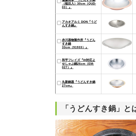
（槌目入）30cm（QUD-
03）』
アカオアルミ DON『うど
んすき鍋』
赤川器物製作所『うどん
すき鍋
33cm（91933）』
和平フレイズ『IH対応よ
せしゃぶ鍋26cm（EM-
027）』
丸新銅器『うどんすき鍋
27cm』
「うどんすき鍋」と