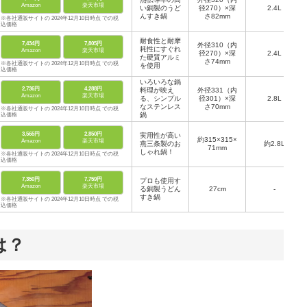
Amazon
楽天市場
い銅製のうど
径270）×深
2.4L
んすき鍋
さ82mm
※各社通販サイトの 2024年12月10日時点 での税
込価格
耐食性と耐摩
7,434円
7,805円
外径310（内
耗性にすぐれ
Amazon
楽天市場
径270）×深
2.4L
た硬質アルミ
さ74mm
※各社通販サイトの 2024年12月10日時点 での税
を使用
込価格
いろいろな鍋
2,736円
4,288円
料理が映え
外径331（内
Amazon
楽天市場
る、シンプル
径301）×深
2.8L
なステンレス
さ70mm
※各社通販サイトの 2024年12月10日時点 での税
鍋
込価格
3,565円
2,850円
実用性が高い
約315×315×
Amazon
楽天市場
燕三条製のお
約2.8L
71mm
しゃれ鍋！
※各社通販サイトの 2024年12月10日時点 での税
込価格
7,350円
7,759円
プロも使用す
Amazon
楽天市場
る銅製うどん
27cm
-
すき鍋
※各社通販サイトの 2024年12月10日時点 での税
込価格
は？