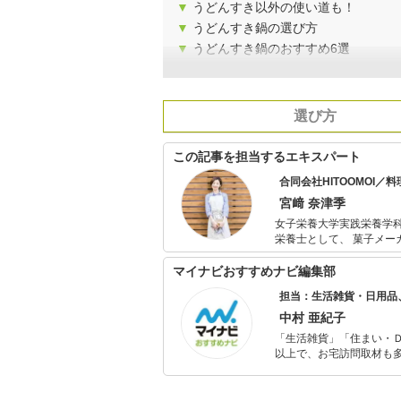
▼
うどんすき以外の使い道も！
▼
うどんすき鍋の選び方
▼
うどんすき鍋のおすすめ6選
選び方
この記事を担当するエキスパート
合同会社HITOOMOI／
宮﨑 奈津季
女子栄養大学実践栄養学科
栄養士として、 菓子メ
執筆を行う。 2019年1月に合同会社HITOOMOIの創業メンバーとして参画。食・健康にかかわるコン
テンツ制作など幅広く活
マイナビおすすめナビ編集部
ている。
担当：生活雑貨・日用品
中村 亜紀子
「生活雑貨」「住まい・
以上で、お宅訪問取材も多
ャレンジ済み。初心者で