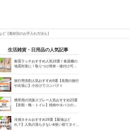
応など【素材別のお手入れ方法も】
生活雑貨・日用品の人気記事
耐震ラッチおすすめ人気18選！食器棚の
地震対策に！取りつけ簡単・後付け可能
も
旅行用洗剤人気おすすめ9選【長期の旅行
や出張に】小分けでコンパクト
携帯用の消臭スプレー人気おすすめ23選
【衣類・靴・トイレ】焼肉やタバコのニ
オイにも
冷感タオルおすすめ28選【最強はど
れ？】人気の濡らさない&使い捨てタイプ
も