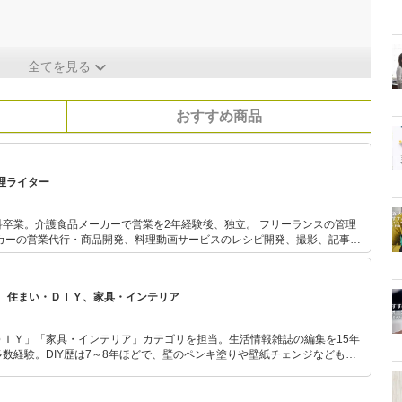
全てを見る
おすすめ商品
料理ライター
卒業。介護食品メーカーで営業を2年経験後、独立。 フリーランスの管理
ーカーの営業代行・商品開発、料理動画サービスのレシピ開発、撮影、記事の
動中。誰かのための料理、労わる料理、作り手も気負わない料理を大切にし
、住まい・ＤＩＹ、家具・インテリア
ＤＩＹ」「家具・インテリア」カテゴリを担当。生活情報雑誌の編集を15年
数経験。DIY歴は7～8年ほどで、壁のペンキ塗りや壁紙チェンジなどもチ
もモノ選びがしやすい記事をお届けします！