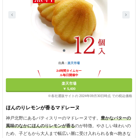
出典：
楽天市場
24時間タイムセー
ル毎日開催中
楽天市場
￥ 5,400
※各社通販サイトの 2024年09月30日時点 での税込価格
ほんのりレモンが香るマドレーヌ
神戸北野にあるパティスリーのマドレーヌです。
豊かなバターの
風味のなかにほんのりレモンが香る
のが特徴。やさしい味わいの
ため、子どもから大人まで幅広い層に受け入れられる食べ飽きな