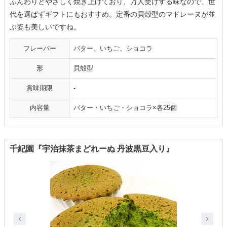
ふんわりとやさしく焼き上げており、万人受けする味なので、世
代を選ばずギフトにもおすすめ。定番の貝殻型のマドレーヌが並
ぶ姿も美しいですね。
フレーバー
バター、いちご、ショコラ
形
貝殻型
賞味期限
-
内容量
バター・いちご・ショコラ×各25個
千紀園『宇治抹茶まどれーぬ 丹波黒豆入り』