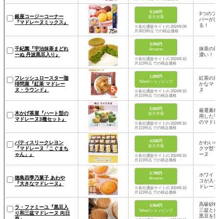
8,100円
3つのフ
銀座コージーコーナー
楽天市場
バーが楽
『マドレーヌミックス』
る！
※各社通販サイトの 2024年09
月30日時点 での税込価格
3,906円
千紀園『宇治抹茶まどれ
抹茶の風
Amazon
ーぬ 丹波黒豆入り』
濃い！
※各社通販サイトの 2024年10
月1日時点 での税込価格
1,050円
フレッシュロースター珈
紅茶の風
Yahoo!ショッピング
琲問屋『紅茶 マドレー
かなマド
ヌ・ラウンド』
ヌ
※各社通販サイトの 2024年10
月1日時点 での税込価格
2,860円
厳選素材
木かげ茶屋『ハート型の
楽天市場
用した手
マドレーヌ3種セット』
のマドレ
※各社通販サイトの 2024年10
月1日時点 での税込価格
4,536円
パティスリークレヨン
かわいら
楽天市場
『マドレーヌ「こぐまち
クマ型マ
ゃん」』
ーヌ
※各社通販サイトの 2024年10
月1日時点 での税込価格
2,788円
ホワイト
徳島四季乃菓子 あわや
Amazon
コが入っ
『大きなマドレーヌ』
ドレーヌ
※各社通販サイトの 2024年10
月1日時点 での税込価格
高級砂糖
3,564円
ラ・ファミーユ『黒豆入
三盆と丹
Yahoo!ショッピング
り和三盆マドレーヌ 向日
黒豆を贅
葵』