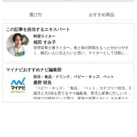
選び方
おすすめ商品
この記事を担当するエキスパート
料理ライター
相田 すみ子
管理栄養士兼ライター。食と体の関係をもっと分かりやす
く、幅広い人に伝えたいと思い、ライターとして活動して
います。2児の母です。食べること、料理を作ることへの興
味から管理栄養士を目指しました。学生寮、老健併設の病
院での勤務経験があります。管理栄養士として培った経験
マイナビおすすめナビ編集部
をもとに、ユーザー目線に立った分かりやすく価値ある情
担当：食品・ドリンク、ベビー・キッズ、ペット
報をお届けします。
桑野 咲良
「ベビー・キッズ」「食品」「ペット」カテゴリー担当。3
歳児と犬2頭を育てるママ編集者。育児と家事に忙しいママ
目線での時短グッズ選び、家族の栄養とおいしさを考えた
食品選び、束の間のリラックスタイムを楽しむためのスイ
ーツ選びに自信あり。鋭い目線で商品を見極め、少しでも
日々の生活が豊かになるものを紹介します。