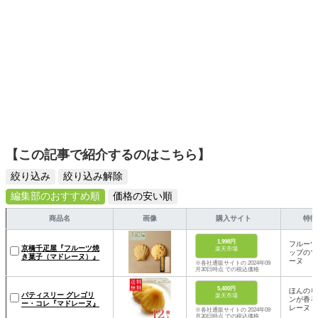
【この記事で紹介するのはこちら】
絞り込み
絞り込み解除
編集部のおすすめ順
価格の安い順
商品名
画像
購入サイト
特徴
1,998円
フルーツ
京橋千疋屋『フルーツ焼
楽天市場
ップのマ
き菓子（マドレーヌ）』
ーヌ
※各社通販サイトの 2024年09
月30日時点 での税込価格
5,400円
ほんのり
パティスリー グレゴリ
楽天市場
ンが香る
ー・コレ『マドレーヌ』
レーヌ
※各社通販サイトの 2024年09
月30日時点 での税込価格