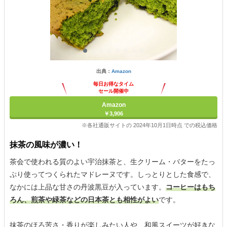
出典：
Amazon
毎日お得なタイム
セール開催中
Amazon
￥3,906
※各社通販サイトの 2024年10月1日時点 での税込価格
抹茶の風味が濃い！
茶会で使われる質のよい宇治抹茶と、生クリーム・バターをたっ
ぷり使ってつくられたマドレーヌです。しっとりとした食感で、
なかには上品な甘さの丹波黒豆が入っています。
コーヒーはもち
ろん、煎茶や緑茶などの日本茶とも相性がよい
です。
抹茶のほろ苦さ・香りが楽しみたい人や、和風スイーツが好きな