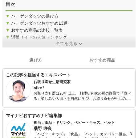
目次
▼
ハーゲンダッツの選び方
▼
ハーゲンダッツおすすめ13選
▼
おすすめ商品の比較一覧表
▼
通販サイトの人気ランキング
全てを見る
選び方
おすすめ商品
この記事を担当するエキスパート
お取り寄せ生活研究家
aiko*
お取り寄せ歴は20年以上。 料理研究家の母の影響で「食べ
る」楽しみや大切さを自然に学び、お取り寄せが生活の中
に溶け込んだ環境で育ち、20歳過ぎから自分でもお取り寄
せ生活を開始。毎日のようにお取り寄せを楽しむ日々。 自
分が感じた「美味しい」、お取り寄せ生活の楽しさをひと
マイナビおすすめナビ編集部
りでも多くの友人たちに伝えたい、一緒に共有したい、と
担当：食品・ドリンク、ベビー・キッズ、ペット
いう思いで、ブログ・雑誌・ラジオ・セミナーなどで活動
桑野 咲良
中。
「ベビー・キッズ」「食品」「ペット」カテゴリー担当。3