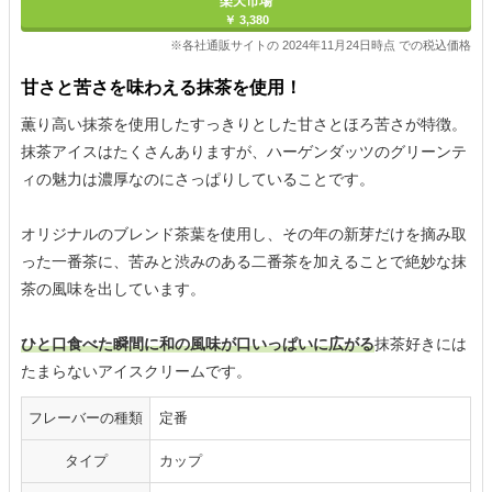
楽天市場
￥ 3,380
※各社通販サイトの 2024年11月24日時点 での税込価格
甘さと苦さを味わえる抹茶を使用！
薫り高い抹茶を使用したすっきりとした甘さとほろ苦さが特徴。
抹茶アイスはたくさんありますが、ハーゲンダッツのグリーンテ
ィの魅力は濃厚なのにさっぱりしていることです。
オリジナルのブレンド茶葉を使用し、その年の新芽だけを摘み取
った一番茶に、苦みと渋みのある二番茶を加えることで絶妙な抹
茶の風味を出しています。
ひと口食べた瞬間に和の風味が口いっぱいに広がる
抹茶好きには
たまらないアイスクリームです。
フレーバーの種類
定番
タイプ
カップ