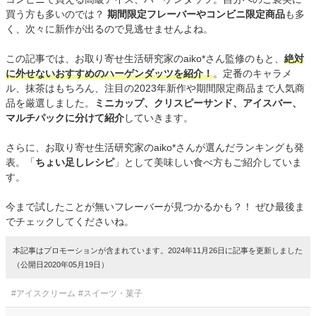
買う方も多いのでは？
期間限定フレーバーやコンビニ限定商品
も多
く、次々に新作が出るので見逃せませんよね。
この記事では、お取り寄せ生活研究家のaiko*さん監修のもと、
絶対
に外せないおすすめのハーゲンダッツを紹介！
。定番のキャラメ
ル、抹茶はもちろん、注目の2023年新作や期間限定商品まで人気商
品を厳選しました。
ミニカップ、クリスピーサンド、アイスバー、
マルチパックに分けて紹介
していきます。
さらに、お取り寄せ生活研究家のaiko*さんが選んだランキングも発
表。「
ちょい足しレシピ
」として美味しい食べ方もご紹介していま
す。
今まで試したことが無いフレーバーが見つかるかも？！ ぜひ最後ま
でチェックしてくださいね。
本記事はプロモーションが含まれています。2024年11月26日に記事を更新しました
（公開日2020年05月19日）
#アイスクリーム
#スイーツ・菓子