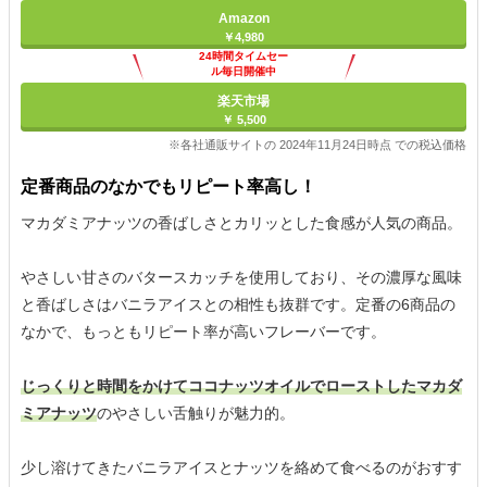
Amazon
￥4,980
24時間タイムセー
ル毎日開催中
楽天市場
￥ 5,500
※各社通販サイトの 2024年11月24日時点 での税込価格
定番商品のなかでもリピート率高し！
マカダミアナッツの香ばしさとカリッとした食感が人気の商品。
やさしい甘さのバタースカッチを使用しており、その濃厚な風味
と香ばしさはバニラアイスとの相性も抜群です。定番の6商品の
なかで、もっともリピート率が高いフレーバーです。
じっくりと時間をかけてココナッツオイルでローストしたマカダ
ミアナッツ
のやさしい舌触りが魅力的。
少し溶けてきたバニラアイスとナッツを絡めて食べるのがおすす