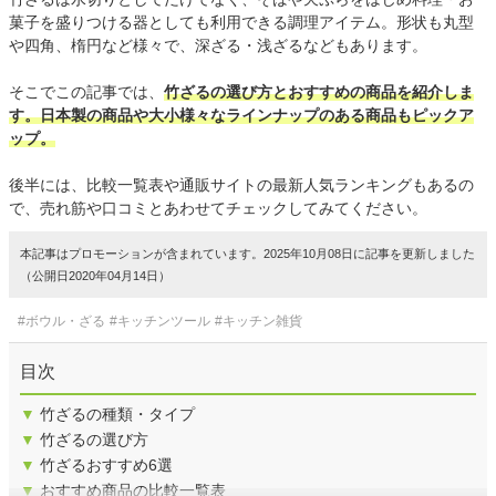
菓子を盛りつける器としても利用できる調理アイテム。形状も丸型
や四角、楕円など様々で、深ざる・浅ざるなどもあります。
そこでこの記事では、
竹ざるの選び方とおすすめの商品を紹介しま
す。日本製の商品や大小様々なラインナップのある商品もピックア
ップ。
後半には、比較一覧表や通販サイトの最新人気ランキングもあるの
で、売れ筋や口コミとあわせてチェックしてみてください。
本記事はプロモーションが含まれています。2025年10月08日に記事を更新しました
（公開日2020年04月14日）
#ボウル・ざる
#キッチンツール
#キッチン雑貨
目次
▼
竹ざるの種類・タイプ
▼
竹ざるの選び方
▼
竹ざるおすすめ6選
▼
おすすめ商品の比較一覧表