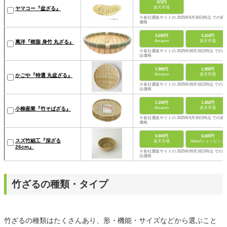
973円
楽天市場
ヤマコー『盆ざる』
※各社通販サイトの 2025年9月30日時点 での税
価格
3,030円
3,104円
Amazon
楽天市場
萬洋『樹脂 身竹 丸ざる』
※各社通販サイトの 2025年09月16日時点 での税
込価格
1,980円
1,980円
Amazon
楽天市場
かごや『特選 丸盆ざる』
※各社通販サイトの 2025年09月16日時点 での税
込価格
1,100円
1,402円
Amazon
楽天市場
小柳産業『竹そばざる』
※各社通販サイトの 2025年9月30日時点 での税
価格
6,600円
6,600円
スズ竹細工『深ざる
楽天市場
Yahoo!ショッピング
26cm』
※各社通販サイトの 2025年09月16日時点 での税
込価格
竹ざるの種類・タイプ
竹ざるの種類はたくさんあり、形・機能・サイズなどから選ぶこと