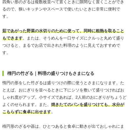
四角い形のざるは複数枚並べて置くときに隙間なく置くことができ
るので、狭いキッチンやスペースで使いたいときに非常に便利で
す。
茹であがった野菜の水切りのために使って、同時に粗熱を取ること
もできます
。または、そうめんを一口サイズにクルっと丸めて盛り
つけると、まるでお店で出された料理のように見えておすすめで
す。
楕円の竹ざる｜料理の盛りつけもさまになる
惰円の形をした竹ざるは盛りつけの際に使うとさまになります。た
とえば、おにぎりを並べるときに下にシソを敷いて盛りつければお
しゃれ度がアップ。小サイズであれば、2人前のおにぎりがちょうど
よくのせられます。また、
焼きたてのパンを盛りつけても、水分が
こもらずに食卓に出せます
。
楕円形のざるや器は、ひとつあると食卓に動きが出ておしゃれにま