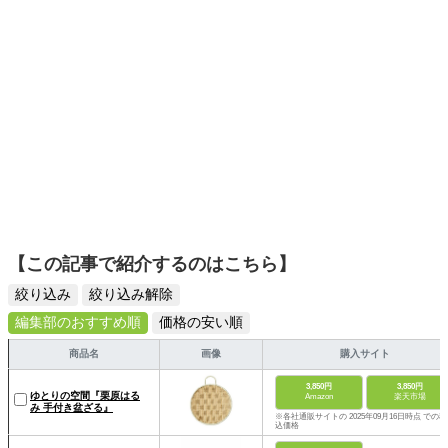
【この記事で紹介するのはこちら】
絞り込み
絞り込み解除
編集部のおすすめ順
価格の安い順
商品名
画像
購入サイト
3,850円
3,850円
ゆとりの空間『栗原はる
Amazon
楽天市場
み 手付き盆ざる』
※各社通販サイトの 2025年09月16日時点 での税
込価格