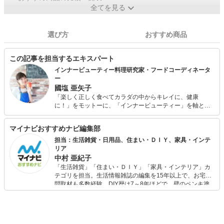
全てを見る
選び方
おすすめ商品
この記事を担当するエキスパート
インナービューティー料理研究家・フードコーディネータ
ー
國塩 亜矢子
「楽しく正しく食べてカラダの中からキレイに、健康
に！」をモットーに、「インナービューティー」を軸とし
たコラムの執筆やレシピ開発等を通じ、女性のライフステ
ージごとに関わる「食×美」の大切さを幅広く発信中。二児
マイナビおすすめナビ編集部
の母。 【所有資格】 女子栄養大学認定食生活指導士1級、
ベジフルビューティーアドバイザー、調味料ソムリエな
担当：生活雑貨・日用品、住まい・ＤＩＹ、家具・インテ
ど。
リア
中村 亜紀子
「生活雑貨」「住まい・ＤＩＹ」「家具・インテリア」カ
テゴリを担当。生活情報雑誌の編集を15年以上で、お宅訪
問取材も多数経験。DIY歴は7～8年ほどで、壁のペンキ塗
りや壁紙チェンジなどもチャレンジ済み。初心者でもモノ
選びがしやすい記事をお届けします！