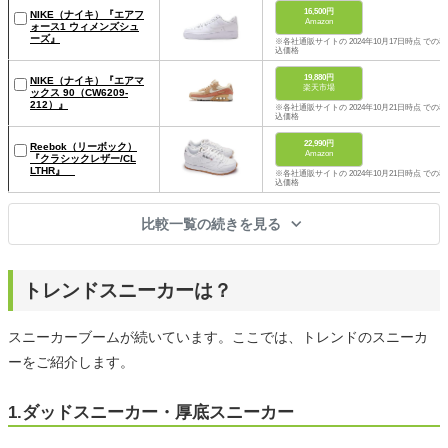
16,500円
NIKE（ナイキ）『エアフ
Amazon
ォース1 ウィメンズシュ
ーズ』
※各社通販サイトの 2024年10月17日時点 での税
込価格
19,880円
NIKE（ナイキ）『エアマ
楽天市場
ックス 90（CW6209-
212）』
※各社通販サイトの 2024年10月21日時点 での税
込価格
22,990円
Reebok（リーボック）
Amazon
『クラシックレザー/CL
LTHR』
※各社通販サイトの 2024年10月21日時点 での税
込価格
比較一覧の続きを見る
トレンドスニーカーは？
スニーカーブームが続いています。ここでは、トレンドのスニーカ
ーをご紹介します。
1.ダッドスニーカー・厚底スニーカー