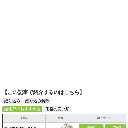
でも手軽に楽しめるプチプラとトレンドを取り入れたコー
ディネートを提案します。本や映画から受けたインスピレ
ーションを日常や仕事に活かすことを大切にし、記事では
そんな視点から選んだおすすめ作品やアイテムを紹介しま
す。
【この記事で紹介するのはこちら】
絞り込み
絞り込み解除
編集部のおすすめ順
価格の安い順
商品名
画像
購入サイト
3,843円
7,700円