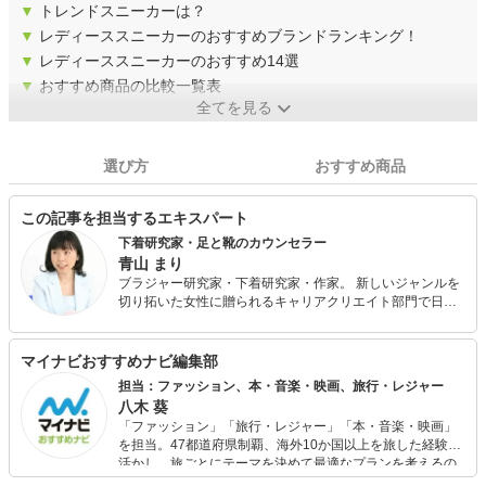
▼
トレンドスニーカーは？
▼
レディーススニーカーのおすすめブランドランキング！
▼
レディーススニーカーのおすすめ14選
▼
おすすめ商品の比較一覧表
全てを見る
選び方
おすすめ商品
この記事を担当するエキスパート
下着研究家・足と靴のカウンセラー
青山 まり
ブラジャー研究家・下着研究家・作家。 新しいジャンルを
切り拓いた女性に贈られるキャリアクリエイト部門で日経
WOMAN「ウーマン・オブ・ザ・イヤー2005」受賞。 消費
者の立場で活動している。新聞・雑誌・講演・テレビ出演
多数。著書に『ブラの本。』（サンマーク出版）『着るだ
マイナビおすすめナビ編集部
けダイエット』（東邦出版）ほか多数。 また、2014年に足
担当：ファッション、本・音楽・映画、旅行・レジャー
の怪我をしたことがきっかけで足と靴の研究を始める。フ
八木 葵
ットケアの専門スクールに通い、フットケアアドバイザー
「ファッション」「旅行・レジャー」「本・音楽・映画」
とシューフィット、中敷き調整の技術を身につける。 その
を担当。47都道府県制覇、海外10か国以上を旅した経験を
後、靴工房と靴専門店にて経験を積み、現在「足と靴のカ
活かし、旅ごとにテーマを決めて最適なプランを考えるの
ウンセラー」としても活動中。
が得意。また、アパレルショップでの販売経験もあり。誰