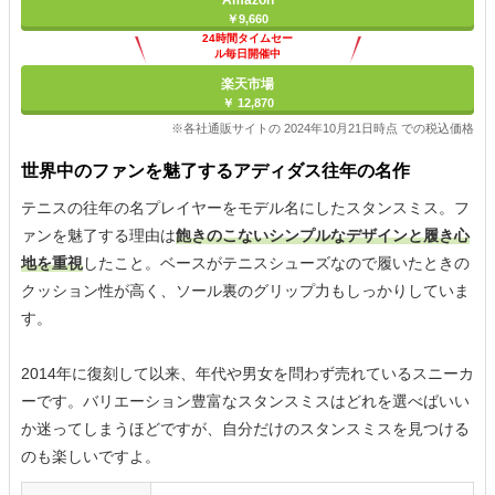
Amazon
￥9,660
24時間タイムセー
ル毎日開催中
楽天市場
￥ 12,870
※各社通販サイトの 2024年10月21日時点 での税込価格
世界中のファンを魅了するアディダス往年の名作
テニスの往年の名プレイヤーをモデル名にしたスタンスミス。フ
ァンを魅了する理由は
飽きのこないシンプルなデザインと履き心
地を重視
したこと。ベースがテニスシューズなので履いたときの
クッション性が高く、ソール裏のグリップ力もしっかりしていま
す。
2014年に復刻して以来、年代や男女を問わず売れているスニーカ
ーです。バリエーション豊富なスタンスミスはどれを選べばいい
か迷ってしまうほどですが、自分だけのスタンスミスを見つける
のも楽しいですよ。