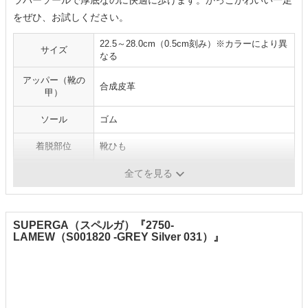
ラバーソールで厚底なのに快適に歩けます。かっこかわいい一足
をぜひ、お試しください。
22.5～28.0cm（0.5cm刻み）※カラーにより異
サイズ
なる
アッパー（靴の
合成皮革
甲）
ソール
ゴム
着脱部位
靴ひも
靴のカット
ローカット
全てを見る
SUPERGA（スペルガ）『2750-
LAMEW（S001820 -GREY Silver 031）』