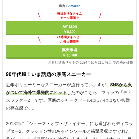
出典：
Amazon
毎日お得なタイム
セール開催中
Amazon
￥8,300
24時間タイムセー
ル毎日開催中
楽天市場
￥ 10,780
※各社通販サイトの 2024年10月21日時点 での税込価格
90年代風！いま話題の厚底スニーカー
近年ボリューミーなスニーカーが流行っていますが、
SNSから火
がついて海外で爆発的にヒット
したのがこちら。フィラの「ディ
スラプター2」です。厚底のシャークソールはほかにはない抜群
の存在感です。
2018年に「シューズ・オブ・ザ・イヤー」にも選ばれたディスラ
プター2。クッション性のあるインソールと衝撃吸収にすぐれた