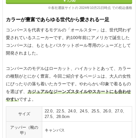
￥ 7,700
※各社通販サイトの 2024年10月21日時点 での税込価格
カラーが豊富であらゆる世代から愛される一足
コンバースを代表するモデルの「オールスター」は、世代問わず
愛されているスニーカーです。約100年前にアメリカで誕生した
コンバースは、もともとバスケットボール専用のシューズとして
開発されました。
コンバースのモデルはローカット、ハイカットとあって、カラー
の種類がとにかく豊富。今回ご紹介するベージュは、大人の女性
にぴったりの落ち着いたカラーです。やわらかい印象で着るもの
を選ばず、
カジュアルなジーンズスタイルやスカートにも合わせ
やすい
ですよ。
22.0、22.5、24.0、24.5、25.5、26.0、27.0、
サイズ
27.5、28.0cm
アッパー（靴の
キャンバス
甲）