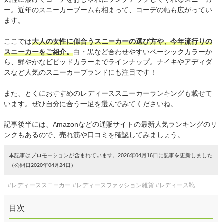
ー。近年のスニーカーブームも相まって、コーデの幅も広がってい
ます。
ここでは
大人の女性に似合うスニーカーの選び方や、今年流行りの
スニーカーをご紹介。
白・黒など合わせやすいベーシックカラーか
ら、鮮やかなビビッドカラーまでラインナップ。ナイキやアディダ
スなど人気のスニーカーブランドにも注目です！
また、とくにおすすめのレディーススニーカーランキングも載せて
います。ぜひ自分に合う一足を選んでみてくださいね。
記事後半には、Amazonなどの通販サイトの最新人気ランキングのリ
ンクもあるので、売れ筋や口コミを確認してみましょう。
本記事はプロモーションが含まれています。2026年04月16日に記事を更新しました
（公開日2020年04月24日）
#レディーススニーカー
#レディースファッション雑貨
#レディース靴
目次