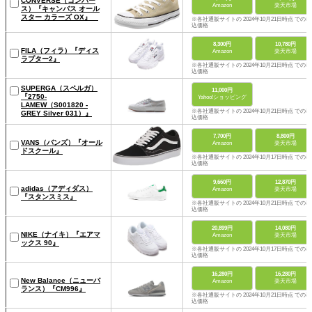
CONVERSE（コンバー
Amazon
楽天市場
ス）『キャンバス オール
スター カラーズ OX』
※各社通販サイトの 2024年10月21日時点 での税
込価格
8,300円
10,780円
FILA（フィラ）『ディス
Amazon
楽天市場
ラプター2』
※各社通販サイトの 2024年10月21日時点 での税
込価格
SUPERGA（スペルガ）
11,000円
『2750-
Yahoo!ショッピング
LAMEW（S001820 -
※各社通販サイトの 2024年10月21日時点 での税
GREY Silver 031）』
込価格
7,700円
8,800円
VANS（バンズ）『オール
Amazon
楽天市場
ドスクール』
※各社通販サイトの 2024年10月17日時点 での税
込価格
9,660円
12,870円
adidas（アディダス）
Amazon
楽天市場
『スタンスミス』
※各社通販サイトの 2024年10月21日時点 での税
込価格
20,899円
14,080円
NIKE（ナイキ）『エアマ
Amazon
楽天市場
ックス 90』
※各社通販サイトの 2024年10月17日時点 での税
込価格
16,280円
16,280円
New Balance（ニューバ
Amazon
楽天市場
ランス）『CM996』
※各社通販サイトの 2024年10月21日時点 での税
込価格