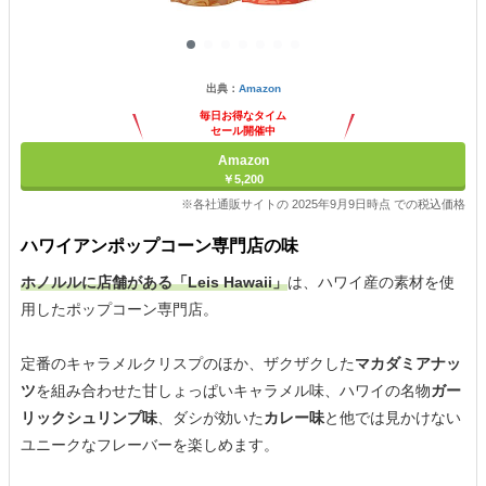
出典：
Amazon
毎日お得なタイム
セール開催中
Amazon
￥5,200
※各社通販サイトの 2025年9月9日時点 での税込価格
ハワイアンポップコーン専門店の味
ホノルルに店舗がある「Leis Hawaii」
は、ハワイ産の素材を使
用したポップコーン専門店。
定番のキャラメルクリスプのほか、ザクザクした
マカダミアナッ
ツ
を組み合わせた甘しょっぱいキャラメル味、ハワイの名物
ガー
リックシュリンプ味
、ダシが効いた
カレー味
と他では見かけない
ユニークなフレーバーを楽しめます。