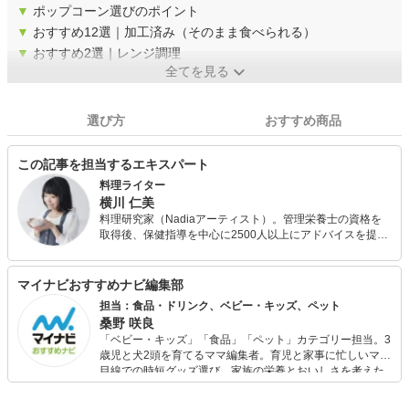
▼
ポップコーン選びのポイント
▼
おすすめ12選｜加工済み（そのまま食べられる）
▼
おすすめ2選｜レンジ調理
全てを見る
選び方
おすすめ商品
この記事を担当するエキスパート
料理ライター
横川 仁美
料理研究家（Nadiaアーティスト）。管理栄養士の資格を
取得後、保健指導を中心に2500人以上にアドバイスを提
供。現在はコラム執筆・監修、レシピ作成を中心に活動。
特に家庭的な料理の考案に力を入れ、企業のブランドイメ
ージやコンセプトに沿った料理を提案し、消費者に商品の
マイナビおすすめナビ編集部
価値を伝える役割を果たしている。
担当：食品・ドリンク、ベビー・キッズ、ペット
桑野 咲良
「ベビー・キッズ」「食品」「ペット」カテゴリー担当。3
歳児と犬2頭を育てるママ編集者。育児と家事に忙しいママ
目線での時短グッズ選び、家族の栄養とおいしさを考えた
食品選び、束の間のリラックスタイムを楽しむためのスイ
ーツ選びに自信あり。鋭い目線で商品を見極め、少しでも