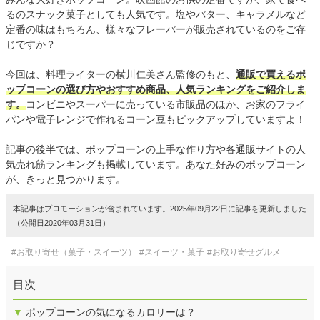
るのスナック菓子としても人気です。塩やバター、キャラメルなど
定番の味はもちろん、様々なフレーバーが販売されているのをご存
じですか？
今回は、料理ライターの横川仁美さん監修のもと、
通販で買えるポ
ップコーンの選び方やおすすめ商品、人気ランキングをご紹介しま
す。
コンビニやスーパーに売っている市販品のほか、お家のフライ
パンや電子レンジで作れるコーン豆もピックアップしていますよ！
記事の後半では、ポップコーンの上手な作り方や各通販サイトの人
気売れ筋ランキングも掲載しています。あなた好みのポップコーン
が、きっと見つかります。
本記事はプロモーションが含まれています。2025年09月22日に記事を更新しました
（公開日2020年03月31日）
#お取り寄せ（菓子・スイーツ）
#スイーツ・菓子
#お取り寄せグルメ
目次
▼
ポップコーンの気になるカロリーは？