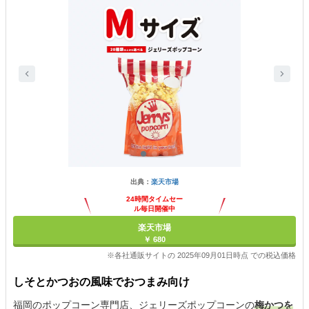
出典：
楽天市場
24時間タイムセー
ル毎日開催中
楽天市場
￥ 680
※各社通販サイトの 2025年09月01日時点 での税込価格
しそとかつおの風味でおつまみ向け
福岡のポップコーン専門店、ジェリーズポップコーンの
梅かつを