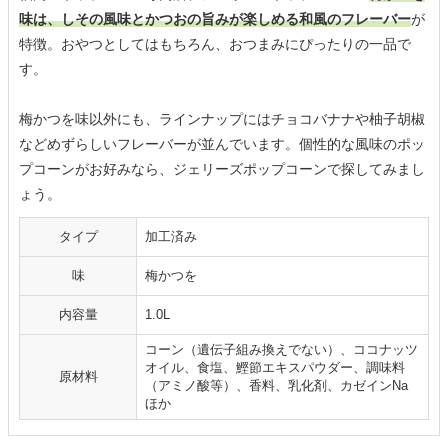
味は、しその風味とかつおの旨みが楽しめる和風のフレーバー
が
特徴。おやつとしてはもちろん、おつまみにぴったりの一品で
す。
梅かつを味以外にも、ラインナップにはチョコバナナや柚子胡椒
などめずらしいフレーバーが並んでいます。個性的な風味のポッ
プコーンがお好みなら、ジェリーズポップコーンで探してみまし
ょう。
タイプ
加工済み
味
梅かつを
内容量
1.0L
コーン（遺伝子組み換えでない）、ココナッツ
オイル、食塩、鰹節エキスパウダー、調味料
原材料
（アミノ酸等）、香料、乳化剤、カゼインNa
ほか