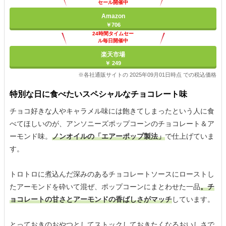
セール開催中
Amazon
￥706
24時間タイムセー
ル毎日開催中
楽天市場
￥ 249
※各社通販サイトの 2025年09月01日時点 での税込価格
特別な日に食べたいスペシャルなチョコレート味
チョコ好きな人やキャラメル味には飽きてしまったという人に食
べてほしいのが、アンソニーズポップコーンのチョコレート＆ア
ーモンド味。
ノンオイルの「エアーポップ製法」
で仕上げていま
す。
トロトロに煮込んだ深みのあるチョコレートソースにローストし
たアーモンドを砕いて混ぜ、ポップコーンにまとわせた一品
。チ
ョコレートの甘さとアーモンドの香ばしさがマッチ
しています。
とっておきのおやつとしてストックしておきたくなるおいしさで