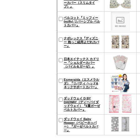
ーカバー（スリムタイ
プ）』
ベルコット『ミッフィー
(miffy) リバーシブル ベル
トカバー』
ナポレックス『ディズニ
ー 抱っこ紐用よだれカバ
ー』
日本エイテックス カドリ
ー『ショルダーカバー
（パイル＆ガーゼ）』
Esmeralda（エスメラル
ダ）『リバティ ヘッド&
ネックサポートカバー』
ダッドウェイ D BY
DADWAY（ディーバイダ
ッドウェイ）『6重ガーゼ
ベルトカバー』
ダッドウェイ Baby
Hopper（ベビーホッパ
ー）『ガーゼベルトカバ
ー』