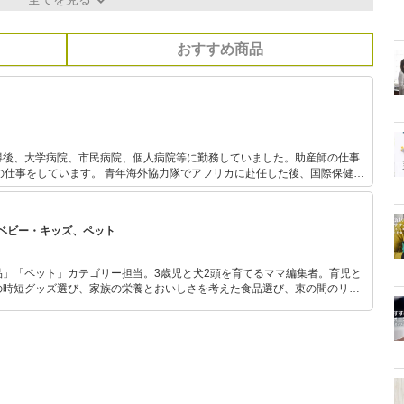
おすすめ商品
得後、大学病院、市民病院、個人病院等に勤務していました。助産師の仕事
海外協力隊でアフリカに赴任した後、国際保健医
進学し、修了しました。親御さん方へのアドバイスを充実させたいと思い、
住み2人の子どもを育てつつ、現地の
人の妊産婦さん方に関わっています。 インターネットでエミリオット助産院
ベビー・キッズ、ペット
産後の様々な相談に応じています。
品」「ペット」カテゴリー担当。3歳児と犬2頭を育てるママ編集者。育児と
の時短グッズ選び、家族の栄養とおいしさを考えた食品選び、束の間のリラ
めのスイーツ選びに自信あり。鋭い目線で商品を見極め、少しでも日々の生
介します。