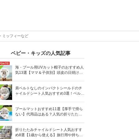
・ミッフィーなど
ベビー・キッズの人気記事
海・プール用UVカット帽子のおすすめ人
気13選【ママ＆子供別】頭皮の日焼け対
策に
肩ベルトなしのインパクトシールドのチ
ャイルドシート人気おすすめ3選！ベルト
を嫌がる＆抜け出す悩みも解消
プールマットおすすめ11選【厚手で滑ら
ない】代用品はある？人気の折りたたみ
式も
折りたたみチャイルドシート人気おすす
め8選【1歳から使える】旅行用や持ち運