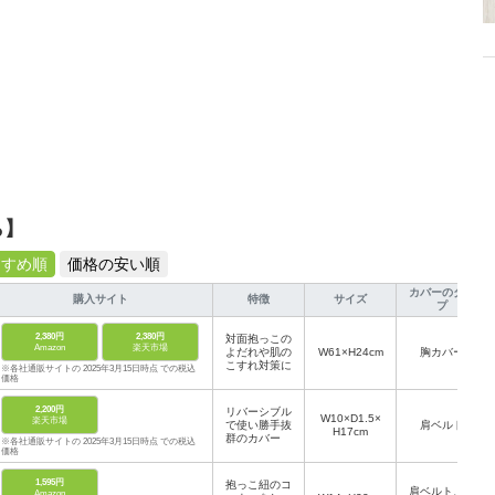
ら】
すすめ順
価格の安い順
カバーのタイ
購入サイト
特徴
サイズ
プ
2,380円
2,380円
対面抱っこの
Amazon
楽天市場
よだれや肌の
W61×H24cm
胸カバー
こすれ対策に
※各社通販サイトの 2025年3月15日時点 での税込
価格
2,200円
リバーシブル
W10×D1.5×
楽天市場
で使い勝手抜
肩ベルト
H17cm
群のカバー
※各社通販サイトの 2025年3月15日時点 での税込
価格
1,595円
抱っこ紐のコ
肩ベルト、コ
Amazon