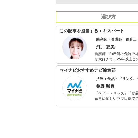
選び方
この記事を担当するエキスパート
助産師・看護師・保育士
河井 恵美
看護師・助産師の免許取
が大好きで、25年以上この仕事をしています。 青年
療を学ぶために大学院に
保育士資格も取得して役立てています。 現在、シンガポールに
マイナビおすすめナビ編集部
産婦人科に勤務して日本
担当：食品・ドリンク、
を開設し、妊娠や出産、
桑野 咲良
「ベビー・キッズ」「食
家事に忙しいママ目線で
ックスタイムを楽しむた
活が豊かになるものを紹