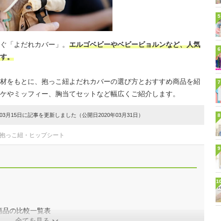
5
ぐ「よだれカバー」。
エルゴベビーやベビービョルンなど、人気
6
す。
材をもとに、抱っこ紐よだれカバーの選び方とおすすめ商品を紹
7
ケやミッフィー、胸当てセットなど幅広くご紹介します。
3月15日に記事を更新しました（公開日2020年03月31日）
8
#抱っこ紐・ヒップシート
9
1
商品の比較一覧表
全てを見る