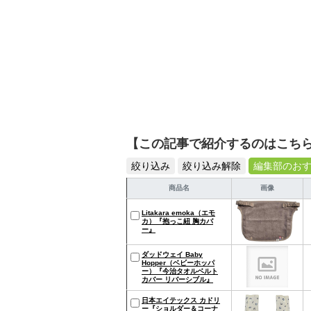
【この記事で紹介するのはこち
絞り込み
絞り込み解除
編集部のお
商品名
画像
Litakara emoka（エモ
カ）『抱っこ紐 胸カバ
ー』
ダッドウェイ Baby
Hopper（ベビーホッパ
ー）『今治タオルベルト
カバー リバーシブル』
日本エイテックス カドリ
ー『ショルダー＆コーナ