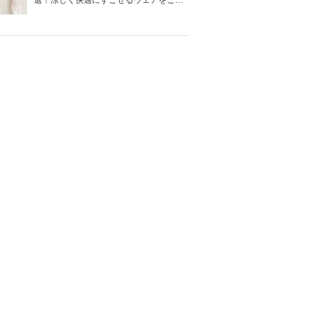
選！涼しく快適にすごせるウェアをご紹
介！
装着方法
素材
カラー
洗濯方法
ダークブラウ
洗濯機可（ネ
スナップボタ
ン、ナチュラ
綿100％
ット使用推
ン
ル、グレーな
奨）
ど
ピンクパープ
スナップボタ
ル、ホワイト
洗濯機可（ネ
綿100％
ン
グレージュ、
ット使用）
ブラックグレ
ーなど
表：綿100％
マリンネイビ
スナップボタ
（ダブルガー
ー、ストライ