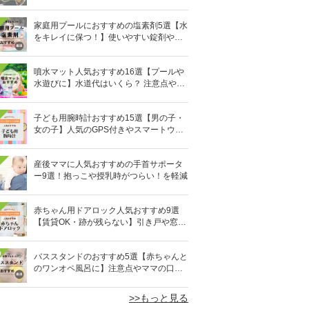
びに！
家庭用プールにおすすめの塩素剤5選【水
をキレイに保つ！】使いやすい錠剤やパ
ウダーなど
噴水マット人気おすすめ16選【プールや
水遊びに】水道代はいくら？ 注意点やデ
メリットも解説
子ども用腕時計おすすめ15選【男の子・
女の子】人気のGPS付きやスマートウォ
ッチも
産後ママに人気おすすめの手首サポータ
ー9選！抱っこや授乳時がつらい！を軽減
赤ちゃん用ドアロック人気おすすめ9選
【賃貸OK・跡が残らない】引き戸や窓対
策にも
0
バススタンドのおすすめ5選【赤ちゃんと
のワンオペ風呂に】注意点やママの口コ
ミも！
>>もっと見る