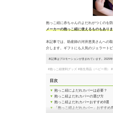
抱っこ紐に赤ちゃんのよだれがつくのを防
メーカーの抱っこ紐に使えるものもありま
本記事では、助産師の河井恵美さんへの取
介します。ギフトにも人気のジェラートピ
本記事はプロモーションが含まれています。2025年0
#抱っこ紐便利グッズ
#衛生用品（ベビー用）
目次
▼
抱っこ紐によだれカバーは必要？
▼
抱っこ紐よだれカバーの選び方
▼
抱っこ紐よだれカバーおすすめ9選
▼
「抱っこ紐よだれカバー」おすすめ