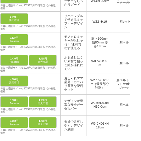
ーナーをしっ
W14×H22cm
ーナーガード
かりガード
※各社通販サイトの 2025年3月15日時点 での税込
価格
リバーシブル
2,599円
で使えるミッ
楽天市場
W22×H16
肩カバー
フィーデザイ
※各社通販サイトの 2025年3月15日時点 での税込
ン
価格
モノクロミッ
1,527円
高さ160mm
キーがおしゃ
Amazon
幅85mm 厚
肩ベルト
れ！ 性別問
み10mm
※各社通販サイトの 2025年3月15日時点 での税込
わず使える
価格
水を通しにく
1,430円
1,430円
い素材で抱っ
W8.5×H16c
Amazon
楽天市場
肩ベルト
こ紐が濡れに
m
※各社通販サイトの 2025年3月15日時点 での税込
くい
価格
おしゃれママ
4,180円
W27.5×H26c
肩ベルト、ヘ
必見！カラバ
楽天市場
m（最長部分
ッドサポート
リ豊富な便利
計測）
のセット
※各社通販サイトの 2025年3月15日時点 での税込
セット
価格
1,980円
1,980円
デザインが豊
W9.5×D0.8×
Amazon
楽天市場
富な安全ガー
肩ベルト
H16.0cm
ゼカバー
※各社通販サイトの 2025年3月15日時点 での税込
価格
1,650円
1,760円
夫婦で共有し
W9.5×D1×H
Amazon
楽天市場
やすいデザイ
肩ベルト
18cm
ン展開
※各社通販サイトの 2025年3月15日時点 での税込
価格