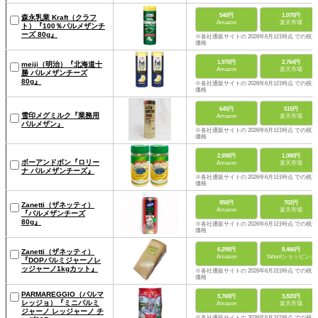
540円
1,078円
森永乳業 Kraft（クラフ
Amazon
楽天市場
ト）『100％パルメザンチ
ーズ 80g』
※各社通販サイトの 2026年6月1日時点 での税込
価格
1,970円
2,764円
meiji（明治）『北海道十
Amazon
楽天市場
勝 パルメザンチーズ
80g』
※各社通販サイトの 2026年6月1日時点 での税込
価格
645円
515円
雪印メグミルク『業務用
Amazon
楽天市場
パルメザン』
※各社通販サイトの 2026年6月1日時点 での税込
価格
2,998円
1,080円
ボーアンドボン『ロリー
Amazon
楽天市場
ナ パルメザンチーズ』
※各社通販サイトの 2026年6月1日時点 での税込
価格
950円
702円
Zanetti（ザネッティ）
Amazon
楽天市場
『パルメザンチーズ
80g』
※各社通販サイトの 2026年6月1日時点 での税込
価格
6,298円
8,466円
Zanetti（ザネッティ）
Amazon
Yahoo!ショッピング
『DOPパルミジャーノレ
ッジャーノ1kgカット』
※各社通販サイトの 2026年6月2日時点 での税込
価格
PARMAREGGIO（パルマ
3,768円
3,820円
レッジョ）『ミニパルミ
Amazon
楽天市場
ジャーノ レッジャーノ チ
※各社通販サイトの 2026年6月2日時点 での税込