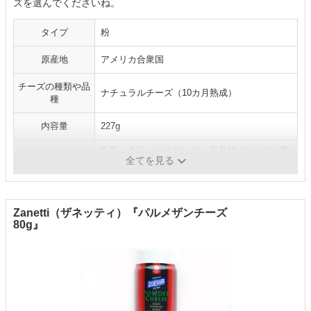
ズを選んでくださいね。
タイプ
粉
原産地
アメリカ合衆国
チーズの種類や品
ナチュラルチーズ（10カ月熟成）
種
内容量
227g
生乳、食塩、セルロース、保存料（ソルビン酸
原材料
全てを見る
K）
Zanetti（ザネッティ）『パルメザンチーズ
80g』