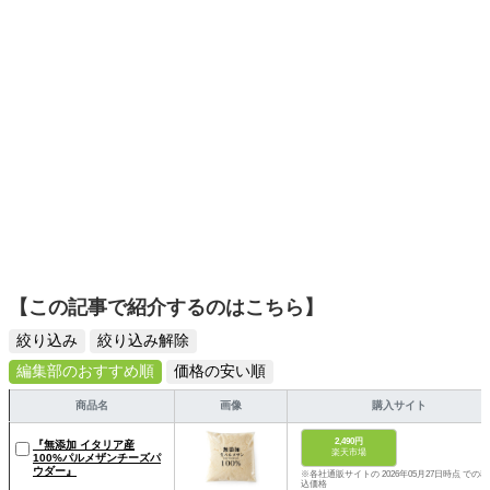
【この記事で紹介するのはこちら】
絞り込み
絞り込み解除
編集部のおすすめ順
価格の安い順
商品名
画像
購入サイト
2,490円
『無添加 イタリア産
楽天市場
100%パルメザンチーズパ
ウダー』
※各社通販サイトの 2026年05月27日時点 での税
込価格