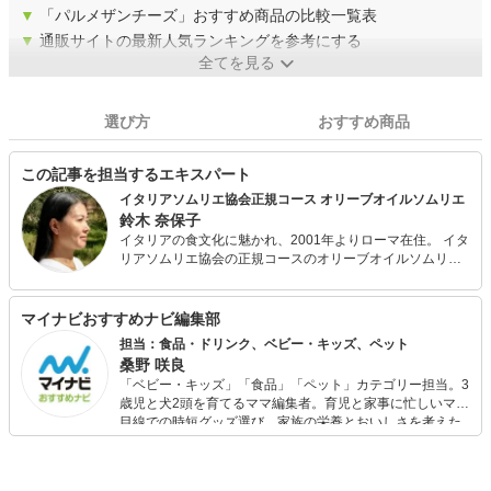
▼
「パルメザンチーズ」おすすめ商品の比較一覧表
▼
通販サイトの最新人気ランキングを参考にする
全てを見る
選び方
おすすめ商品
この記事を担当するエキスパート
イタリアソムリエ協会正規コース オリーブオイルソムリエ
鈴木 奈保子
イタリアの食文化に魅かれ、2001年よりローマ在住。 イタ
リアソムリエ協会の正規コースのオリーブオイルソムリ
エ。 二人の子供を育てるかたわら、イタリアのマンマたち
から、シンプルでヘルシーなのに美味しい本物の家庭料理
を学ぶ。食とライフスタイルのライターとしてウェブに寄
マイナビおすすめナビ編集部
稿するほか、取材、翻訳、通訳のほか、旅のコーディネー
担当：食品・ドリンク、ベビー・キッズ、ペット
トも行います。
桑野 咲良
「ベビー・キッズ」「食品」「ペット」カテゴリー担当。3
歳児と犬2頭を育てるママ編集者。育児と家事に忙しいママ
目線での時短グッズ選び、家族の栄養とおいしさを考えた
食品選び、束の間のリラックスタイムを楽しむためのスイ
ーツ選びに自信あり。鋭い目線で商品を見極め、少しでも
日々の生活が豊かになるものを紹介します。