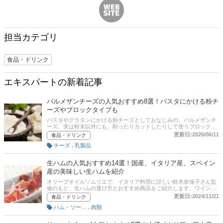
担当カテゴリ
食品・ドリンク
エキスパートの新着記事
パルメザンチーズの人気おすすめ8選！パスタにかける粉チ
ーズやブロックタイプも
パスタやグラタンにかける粉チーズとしておなじみの、パルメザンチ
ーズ。実は粉末以外にも、削ったりカットしたりして使うブロックタ
イプのパルミジャーノ・レッジャーノなど、さまざまな種類がありま
更新日:2026/06/11
食品・ドリンク
す。この記事では、オリーブオイルソムリエでイタリア料理に詳しい
,
チーズ
乳製品
鈴木奈保子さんにお話をうかがい、料理に合う美味しいパルメザンチ
ーズの選び方と、クラフト・雪印などの人気おすすめ商品をご紹介し
ます。さらに記事後半では、通販サイトの人気売れ筋ランキングもチ
生ハムの人気おすすめ14選！国産、イタリア産、スペイン
ェックできます。気になる方は、ぜひ最後までご覧ください。
産の美味しい生ハムを紹介
オリーブオイルソムリエで、イタリア料理に詳しい鈴木奈保子さん監
修のもと、生ハムの選び方とおすすめ商品をご紹介します。ワインや
ブランデーなどのおつまみや、サラダのトッピングとしても人気があ
更新日:2024/11/21
食品・ドリンク
ります。記事後半には通販サイトの人気売れ筋ランキングもあります
,
ハム・ソーセージ
肉類
ので参考にしてみてください。