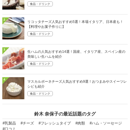
食品・ドリンク
2
リコッタチーズ人気おすすめ5選！本場イタリア、日本産も！
【料理やお菓子作りに】
食品・ドリンク
3
生ハムの人気おすすめ14選！国産、イタリア産、スペイン産の
美味しい生ハムを紹介
食品・ドリンク
4
マスカルポーネチーズ人気おすすめ9選！おつまみやスイーツレ
シピも紹介
食品・ドリンク
鈴木 奈保子の最近話題のタグ
#乳製品
#チーズ
#フレッシュタイプ
#肉類
#ハム・ソーセージ
#口コミ