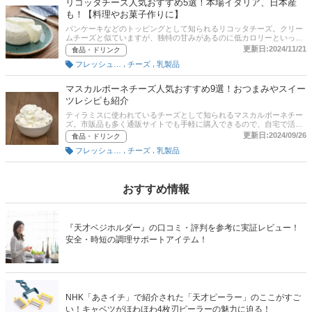
リコッタチーズ人気おすすめ5選！本場イタリア、日本産
も！【料理やお菓子作りに】
パンケーキなどのトッピングとして知られるリコッタチーズ。クリー
ムチーズと似ていますが、独特の甘みがあるのに低カロリーといった
魅力があります。この記事では、そんなリコッタチーズの選び方と市
更新日:2024/11/21
食品・ドリンク
販のおすすめ商品を紹介。本場のイタリア産のほか、鮮度の高い日本
,
,
フレッシュタイプ
チーズ
乳製品
（北海道）産商品もピックアップ！ パスタなどの料理やサラダ、お菓
子作りにも幅広く使えるリコッタチーズを、ぜひ食卓に取り入れてみ
てくださいね。後半には通販サイトの最新人気ランキングのリンクも
マスカルポーネチーズ人気おすすめ9選！おつまみやスイー
あるので、売れ筋や口コミ・評判なども確認してみましょう。
ツレシピも紹介
ティラミスに使われているチーズとして知られるマスカルポーネチー
ズ。市販品も多く通販サイトでも手軽に購入できるので、自宅で活用
したい人も多いでしょう。この記事では、料理のプロでイタリアソム
更新日:2024/09/26
食品・ドリンク
リエ協会正規コースオリーブオイルソムリエの鈴木奈保子さんと編集
,
,
フレッシュタイプ
チーズ
乳製品
部で厳選した、マスカルポーネチーズの上手な選び方とおすすめ商品
を紹介します。記事の後半にはAmazonや楽天など通販サイトの最新
人気ランキングも載せていますので、売れ筋や口コミもあわせてチェ
ックしてみてください。
おすすめ情報
『天才ベジホルダー』の口コミ・評判を参考に実証レビュー！
安全・時短の調理サポートアイテム！
NHK「あさイチ」で紹介された「天才ピーラー」のここがすご
い！キャベツがほわほわ4枚刃ピーラーの魅力に迫る！