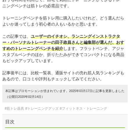
ニングベンチは筋トレの必需品です。
トレーニングベンチを筋トレ用に購入したいけれど、どう選んだら
よいか迷ってしまう初心者の人もいるかと思います。
この記事では、
ユーザーのイチオシ、ランニングインストラクタ
ー・パーソナルトレーナーの田子政昌さんと編集部が選んだ、おす
すめのトレーニングベンチを紹介
します。フラットベンチ、アジャ
スタブルベンチのほか、折りたたみができてコンパクトになる商品
もピックアップしています。
記事後半には、比較一覧表、通販サイトの売れ筋人気ランキングも
あるので、口コミや評判もチェックしてみてください。
本記事はプロモーションが含まれています。2025年03月17日に記事を更新しました
（公開日2020年02月14日）
#筋トレ器具
#トレーニンググッズ
#フィットネス・トレーニング
目次