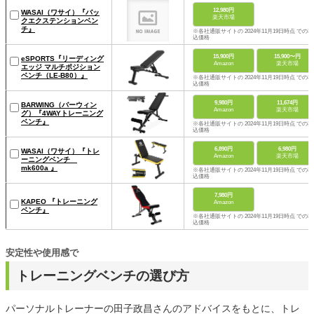
12,980円
WASAI（ワサイ）『バッ
楽天市場
クエクステンションベン
チ』
※各社通販サイトの 2024年11月19日時点 での税
込価格
15,900円
15,900〜円
eSPORTS『リーディング
Amazon
楽天市場
エッジ マルチポジション
ベンチ（LE-B80）』
※各社通販サイトの 2024年11月19日時点 での税
込価格
9,980円
11,674円
BARWING（バーウィン
Amazon
楽天市場
グ）『4WAYトレーニング
ベンチ』
※各社通販サイトの 2024年11月19日時点 での税
込価格
6,890円
6,980円
WASAI（ワサイ）『トレ
Amazon
楽天市場
ーニングベンチ
mk600a 』
※各社通販サイトの 2024年11月19日時点 での税
込価格
7,980円
KAPEO 『トレーニング
Amazon
ベンチ』
※各社通販サイトの 2024年11月19日時点 での税
込価格
安定性や使用感で
トレーニングベンチの選び方
パーソナルトレーナーの田子政昌さんのアドバイスをもとに、トレ