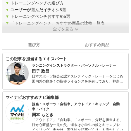
▼
トレーニングベンチの選び方
▼
ユーザーが選んだイチオシ5選
▼
トレーニングベンチおすすめ5選
▼
「トレーニングベンチ」おすすめ商品の比較一覧表
全てを見る
選び方
おすすめ商品
この記事を担当するエキスパート
ランニングインストラクター・パーソナルトレーナー
田子 政昌
日本スポーツ協会公認アスレティックトレーナーをはじめ
国内外の数多くの指導ライセンスを保有しており、神奈川
県内でランニング・かけっこのスクール事業を展開しなが
ら、パーソナルジムの経営を行っています。 現在も現役で
陸上競技大会に出場しており、選手としての自身の目線や
マイナビおすすめナビ編集部
大手スポーツ量販店での社員経験・これまでの運動指導経
担当：スポーツ・自転車、アウトドア・キャンプ、自動
験を活かして様々なスポーツ関連の記事執筆に関わってき
車・バイク
ました。 各種スポーツ教室・健康運動教室・講演会などの
国本 もとき
ご依頼もお請けしております。
「アウトドア」「自動車」「スポーツ」分野を担当する、
好奇心旺盛な一児の父。週末は小学生の娘とキャンプやサ
イクリングに出かけ、実体験を記事づくりにも活かしてい