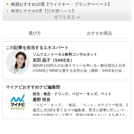
▼
梅酒おすすめ10選【ウイスキー・ブランデーベース】
▼
梅酒おすすめ6選【日本酒ベース】
全てを見る
選び方
おすすめ商品
この記事を担当するエキスパート
ソムリエ／トータル飲料コンサルタント
友田 晶子（SAKE女）
国内外12000人のお酒ラヴァーを率いる一般社団法人日本
のSAKEとWINEを愛する女性の会（通称：SAKE女の会）
代表理事。 「SAKE女＝お酒でおもてなしができる人」と
して日本産酒のPRと応援をする。 愛好家向けイベントやセ
ミナーの他、飲食店や宿泊施設向け売上向上支援も。著書
マイナビおすすめナビ編集部
も多くエッセイストとしても人気。この道30年のお酒のプ
担当：食品・ドリンク、ベビー・キッズ、ペット
ロ。
桑野 咲良
「ベビー・キッズ」「食品」「ペット」カテゴリー担当。3
歳児と犬2頭を育てるママ編集者。育児と家事に忙しいママ
目線での時短グッズ選び、家族の栄養とおいしさを考えた
食品選び、束の間のリラックスタイムを楽しむためのスイ
ーツ選びに自信あり。鋭い目線で商品を見極め、少しでも
日々の生活が豊かになるものを紹介します。