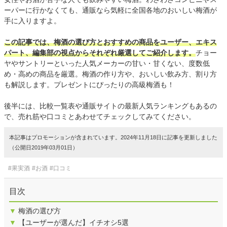
ーパーに行かなくても、通販なら気軽に全国各地のおいしい梅酒が
手に入りますよ。
この記事では、梅酒の選び方とおすすめの商品をユーザー、エキス
パート、編集部の視点からそれぞれ厳選してご紹介します。
チョー
ヤやサントリーといった人気メーカーの甘い・甘くない、度数低
め・高めの商品を厳選。梅酒の作り方や、おいしい飲み方、割り方
も解説します。プレゼントにぴったりの高級梅酒も！
後半には、比較一覧表や通販サイトの最新人気ランキングもあるの
で、売れ筋や口コミとあわせてチェックしてみてください。
本記事はプロモーションが含まれています。2024年11月18日に記事を更新しました
（公開日2019年03月01日）
#果実酒
#お酒
#口コミ
目次
▼
梅酒の選び方
▼
【ユーザーが選んだ】イチオシ5選