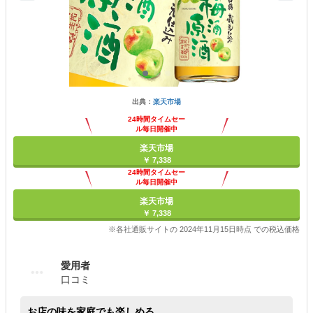
出典：
楽天市場
24時間タイムセー
ル毎日開催中
楽天市場
￥ 7,338
24時間タイムセー
ル毎日開催中
楽天市場
￥ 7,338
※各社通販サイトの 2024年11月15日時点 での税込価格
愛用者
口コミ
お店の味を家庭でも楽しめる