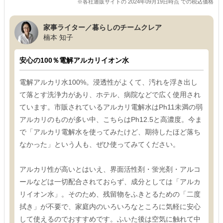
※各社通販サイトの 2024年09月19日時点 での税込価格
家事ライター／暮らしのチームクレア
楠本 知子
安心の100％電解アルカリイオン水
電解アルカリ水100%。浸透性がよくて、汚れを浮き出し
て落とす洗浄力があり、ホテル、病院などで広く使用され
ています。市販されているアルカリ電解水はPh11未満の弱
アルカリのものが多い中、こちらはPh12.5と高濃度。今ま
で「アルカリ電解水を使ってみたけど、期待したほど落ち
なかった」という人も、ぜひ使ってみてください。
アルカリ性が高いとはいえ、界面活性剤・蛍光剤・アルコ
ールなどは一切配合されておらず、成分としては「アルカ
リイオン水」。そのため、残留物をふきとるための「二度
拭き」が不要で、家庭内のいろいろなところに気軽に安心
して使えるのでおすすめです。ふいた後は空気に触れて中