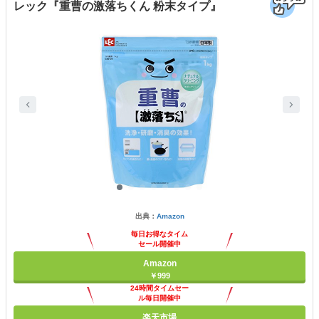
レック『重曹の激落ちくん 粉末タイプ』
出典：
Amazon
毎日お得なタイム
セール開催中
Amazon
￥999
24時間タイムセー
ル毎日開催中
楽天市場