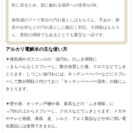
性に戻るため、肌に触れる場所への使用もOK。
換気扇のフード部分の汚れ落としはもちろん、手あか、家
具や台所などの汚れ落としに幅広く対応。大掃除はもちろ
ん、普段の掃除でもあるととても重宝な一品です。
アルカリ電解水の主な使い方
▼換気扇やガスコンロの「油汚れ」のふき掃除に
→まんべんなくスプレーし、数分放置した後、クロスなどでふき
とります。しつこい油汚れには、キッチンペーパーなどにスプレ
ーして数分間貼り付けておく「キッチンペーパー湿布」の後にふ
きとります。
▼壁や床、キッチン戸棚や扉、家具などの「ふき掃除」に
→汚れの上からスプレーし、クロスなどでふきとります。メガネ
やテレビ画面、漆器、皮、シルク、アルミ製品などや水に弱い電
化製品には使用できません。