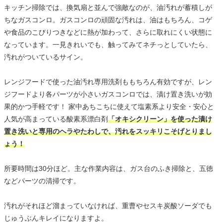
キッチン掃除では、換気扇と並んで強敵なのが、油汚れが蓄積しが
ちなガスコンロ。ガスコンロの頑固な汚れは、油はもちろん、コゲ
や食品のこびりつきなどに熱が加わって、さらに取れにくい状態に
なっています。一見きれいでも、触ってみてネチっとしていたら、
汚れがついているサイン。
レンジフードで使った油汚れ専用洗剤ももちろん有効ですが、レン
ジフードより各パーツが小さいガスコンロでは、漬け置き洗いが効
果的かつ手軽です！ 家中あちこちに使えて塩素系より安全・安心と
人気が高まっている酸素系漂白剤
「オキシクリーン」を使った漬け
置き洗いと専用のヘラやたわしで、汚れをスッキリこそげとりまし
ょう！
所要時間は30分ほど。主な作業内容は、ガス台のふき掃除と、五徳
などパーツの清掃です。
汚れがそれほど溜まっていなければ、重曹やセスキ炭酸ソーダでも
じゅうぶんキレイになりますよ。