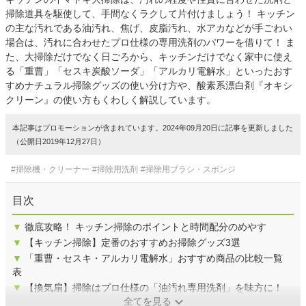
掃除道具を駆使して、手間なくラクして片付けましょう！ キッチン
の主な汚れである油汚れ、焦げ、皮脂汚れ、水アカなどが手ごわい
場合は、汚れに合わせたプロ仕様の専用洗剤のパワーを借りて！ ま
た、大掃除だけでなく日ごろから、キッチンだけでなく家中に使え
る「重曹」「セスキ炭酸ソーダ」「アルカリ電解水」といったおす
すめナチュラル掃除グッズの使い分け方や、酸素系漂白剤『オキシ
クリーン』の使い方もくわしく解説しています。
本記事はプロモーションが含まれています。2024年09月20日に記事を更新しました
（公開日2019年12月27日）
#掃除機・クリーナー
#掃除用洗剤
#掃除用ブラシ・スポンジ
目次
▼
徹底攻略！ キッチン掃除のポイントと時間配分のめやす
▼
【キッチン掃除】定番のおすすめお掃除グッズ3選
▼
「重曹・セスキ・アルカリ電解水」おすすめ商品の比較一覧
表
▼
【換気扇】掃除はプロ仕様の「油汚れ専用洗剤」を味方に！
全てを見る