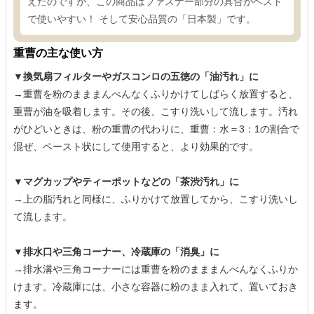
えたのですが、この商品はファスナー部分の具合がベスト
で使いやすい！ そして安心品質の「日本製」です。
重曹の主な使い方
▼換気扇フィルターやガスコンロの五徳の「油汚れ」に
→重曹を粉のまままんべんなくふりかけてしばらく放置すると、
重曹が油を吸着します。その後、こすり洗いして流します。汚れ
がひどいときは、粉の重曹の代わりに、重曹：水＝3：1の割合で
混ぜ、ペースト状にして使用すると、より効果的です。
▼マグカップやティーポットなどの「茶渋汚れ」に
→上の脂汚れと同様に、ふりかけて放置してから、こすり洗いし
て流します。
▼排水口や三角コーナー、冷蔵庫の「消臭」に
→排水溝や三角コーナーには重曹を粉のまままんべんなくふりか
けます。冷蔵庫には、小さな容器に粉のまま入れて、置いておき
ます。