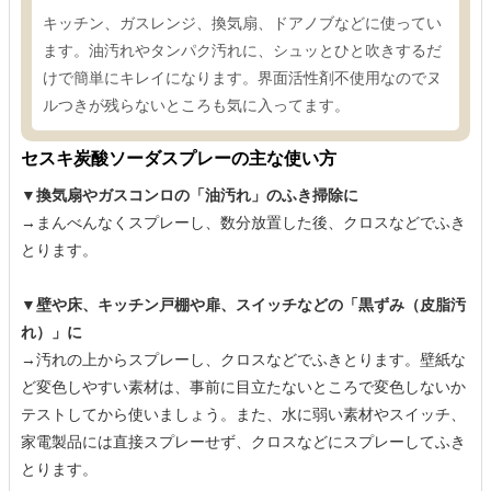
キッチン、ガスレンジ、換気扇、ドアノブなどに使ってい
ます。油汚れやタンパク汚れに、シュッとひと吹きするだ
けで簡単にキレイになります。界面活性剤不使用なのでヌ
ルつきが残らないところも気に入ってます。
セスキ炭酸ソーダスプレーの主な使い方
▼換気扇やガスコンロの「油汚れ」のふき掃除に
→まんべんなくスプレーし、数分放置した後、クロスなどでふき
とります。
▼壁や床、キッチン戸棚や扉、スイッチなどの「黒ずみ（皮脂汚
れ）」に
→汚れの上からスプレーし、クロスなどでふきとります。壁紙な
ど変色しやすい素材は、事前に目立たないところで変色しないか
テストしてから使いましょう。また、水に弱い素材やスイッチ、
家電製品には直接スプレーせず、クロスなどにスプレーしてふき
とります。