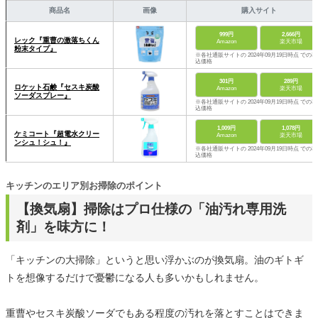
商品名
画像
購入サイト
999円
2,666円
レック『重曹の激落ちくん
Amazon
楽天市場
粉末タイプ』
※各社通販サイトの 2024年09月19日時点 での税
込価格
301円
289円
ロケット石鹸『セスキ炭酸
Amazon
楽天市場
ソーダスプレー』
※各社通販サイトの 2024年09月19日時点 での税
込価格
1,009円
1,078円
ケミコート『超電水クリー
Amazon
楽天市場
ンシュ！シュ！』
※各社通販サイトの 2024年09月19日時点 での税
込価格
キッチンのエリア別お掃除のポイント
【換気扇】掃除はプロ仕様の「油汚れ専用洗
剤」を味方に！
「キッチンの大掃除」というと思い浮かぶのが換気扇。油のギトギ
トを想像するだけで憂鬱になる人も多いかもしれません。
重曹やセスキ炭酸ソーダでもある程度の汚れを落とすことはできま