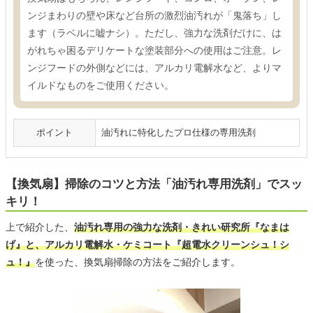
ンジまわりの壁や床など台所の激烈油汚れが「鬼落ち」し
ます（ラベルに嘘ナシ）。ただし、強力な洗剤だけに、は
がれちゃ困るデリケートな塗装部分への使用はご注意。レ
ンジフードの外側などには、アルカリ電解水など、よりマ
イルドなものをご使用ください。
ポイント
油汚れに特化したプロ仕様の専用洗剤
【換気扇】掃除のコツと方法「油汚れ専用洗剤」でスッ
キリ！
上で紹介した、
油汚れ専用の強力な洗剤・きれい研究所『なまは
げ』と、アルカリ電解水・ケミコート『超電水クリーンシュ！シ
ュ！』
を使った、換気扇掃除の方法をご紹介します。