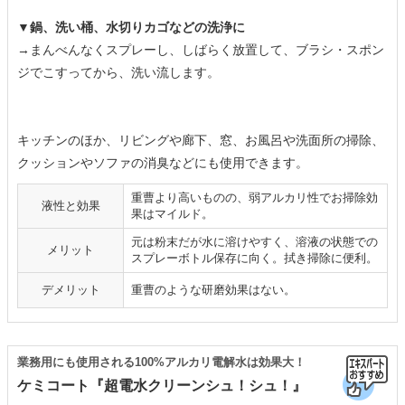
▼鍋、洗い桶、水切りカゴなどの洗浄に
→まんべんなくスプレーし、しばらく放置して、ブラシ・スポン
ジでこすってから、洗い流します。
キッチンのほか、リビングや廊下、窓、お風呂や洗面所の掃除、
クッションやソファの消臭などにも使用できます。
重曹より高いものの、弱アルカリ性でお掃除効
液性と効果
果はマイルド。
元は粉末だが水に溶けやすく、溶液の状態での
メリット
スプレーボトル保存に向く。拭き掃除に便利。
デメリット
重曹のような研磨効果はない。
業務用にも使用される100%アルカリ電解水は効果大！
ケミコート『超電水クリーンシュ！シュ！』