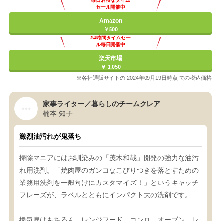
毎日お得なタイム
セール開催中
Amazon
￥500
24時間タイムセー
ル毎日開催中
楽天市場
￥ 1,050
※各社通販サイトの 2024年09月19日時点 での税込価格
家事ライター／暮らしのチームクレア
楠本 知子
激烈油汚れが鬼落ち
掃除マニアにはお馴染みの「茂木和哉」開発の強力な油汚
れ用洗剤。「焼肉屋のガンコなこびりつきを落とすための
業務用洗剤を一般向けにカスタマイズ！」というキャッチ
フレーズが、ラベルとともにインパクト大の洗剤です。
換気扇はもちろん、レンジフード、コンロ、オーブン、レ