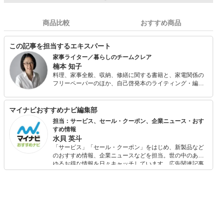
商品比較
おすすめ商品
この記事を担当するエキスパート
家事ライター／暮らしのチームクレア
楠本 知子
料理、家事全般、収納、修繕に関する書籍と、家電関係の
フリーペーパーのほか、自己啓発本のライティング・編集
も行う。 温泉ソムリエ、整理収納アドバイザー2級。編
集・ライティング協力した書籍に、『お金をかけずにおう
ちでごはん宣言』（幻冬舎）、『転ばぬ先の玉手箱－こん
マイナビおすすめナビ編集部
な工夫、あんな知恵』（万来舎）、『自分で直す・繕う・
担当：サービス、セール・クーポン、企業ニュース・おす
手入れする 暮らしの修繕術』（万来舎）など。 趣味は温泉
すめ情報
と読書とビール。
水貝 英斗
「サービス」「セール・クーポン」をはじめ、新製品など
のおすすめ情報、企業ニュースなどを担当。世の中のあら
ゆるお得な情報を日々キャッチしています。広告関連記事
の制作にも携わり、SEOの知見を活かし商品販促のプラン
ニングも行っています。