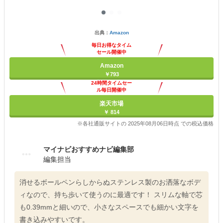
出典：
Amazon
毎日お得なタイム
セール開催中
Amazon
￥793
24時間タイムセー
ル毎日開催中
楽天市場
￥ 814
※各社通販サイトの 2025年08月06日時点 での税込価格
マイナビおすすめナビ編集部
編集担当
消せるボールペンらしからぬステンレス製のお洒落なボデ
ィなので、持ち歩いて使うのに最適です！ スリムな軸で芯
も0.39mmと細いので、小さなスペースでも細かい文字を
書き込みやすいです。