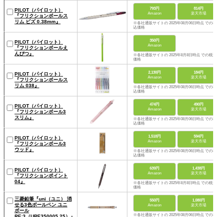
793円
814円
PILOT（パイロット）
Amazon
楽天市場
『フリクションボールス
リム ビズ 0.38mm』
※各社通販サイトの 2025年08月06日時点 での税
込価格
350円
PILOT（パイロット）
Amazon
『フリクションボールえ
んぴつ』
※各社通販サイトの 2025年8月8日時点 での税込
価格
2,130円
184円
PILOT（パイロット）
Amazon
楽天市場
『フリクションボールス
リム 038』
※各社通販サイトの 2025年08月06日時点 での税
込価格
474円
490円
PILOT（パイロット）
Amazon
楽天市場
『フリクションボール3
スリム』
※各社通販サイトの 2025年08月06日時点 での税
込価格
1,518円
594円
PILOT（パイロット）
Amazon
楽天市場
『フリクションボール3
ウッド』
※各社通販サイトの 2025年08月06日時点 での税
込価格
639円
1,438円
PILOT（パイロット）
Amazon
楽天市場
『フリクションポイント
04』
※各社通販サイトの 2025年8月8日時点 での税込
価格
三菱鉛筆『uni（ユニ） 消
550円
1,080円
せる3色ボールペン ユニ
Amazon
楽天市場
ボール
※各社通販サイトの 2025年08月06日時点 での税
RE:3（URE350005.25）』