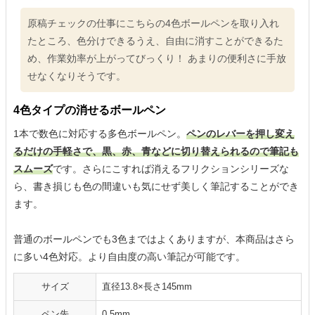
原稿チェックの仕事にこちらの4色ボールペンを取り入れ
たところ、色分けできるうえ、自由に消すことができるた
め、作業効率が上がってびっくり！ あまりの便利さに手放
せなくなりそうです。
4色タイプの消せるボールペン
1本で数色に対応する多色ボールペン。
ペンのレバーを押し変え
るだけの手軽さで、黒、赤、青などに切り替えられるので筆記も
スムーズ
です。さらにこすれば消えるフリクションシリーズな
ら、書き損じも色の間違いも気にせず美しく筆記することができ
ます。
普通のボールペンでも3色まではよくありますが、本商品はさら
に多い4色対応。より自由度の高い筆記が可能です。
サイズ
直径13.8×長さ145mm
ペン先
0.5mm