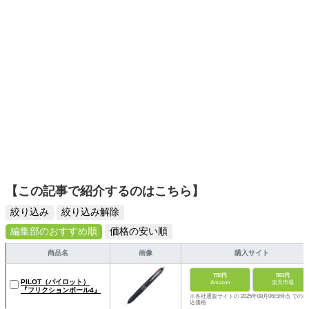
配信中。
【この記事で紹介するのはこちら】
絞り込み
絞り込み解除
編集部のおすすめ順
価格の安い順
商品名
画像
購入サイト
750円
591円
PILOT（パイロット）
Amazon
楽天市場
『フリクションボール4』
※各社通販サイトの 2025年08月06日時点 での税
込価格