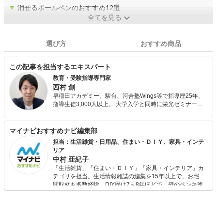
▼
消せるボールペンのおすすめ12選
全てを見る
選び方
おすすめ商品
この記事を担当するエキスパート
教育・受験指導専門家
西村 創
早稲田アカデミー、駿台、河合塾Wings等で指導歴25年、
指導生徒3,000人以上。 大学入学と同時に栄光ゼミナール
や明光義塾で講師のアルバイトを始める。 新卒入社の早稲
田アカデミーでは入社初年度に生徒授業満足度全講師中1位
を取り、社長から表彰される。 駿台ではシンガポール校講
マイナビおすすめナビ編集部
師を経て、社歴80年初の20代校長として香港校校長を務
担当：生活雑貨・日用品、住まい・ＤＩＹ、家具・インテ
め、過去最高の合格実績を出す。 河合塾Wingsでは入社後
リア
11年間、生徒の授業満足度全講師中1位、講師研修や保護
中村 亜紀子
者セミナーなども運営。 また、編集プロダクション運営、
「生活雑貨」「住まい・ＤＩＹ」「家具・インテリア」カ
All Aboutの教育・受験ガイド、教育・受験情報webメディ
テゴリを担当。生活情報雑誌の編集を15年以上で、お宅訪
アのコンテンツ執筆・編集、全国の中学校・高校でのセミ
問取材も多数経験。DIY歴は7～8年ほどで、壁のペンキ塗
ナー講演、書籍執筆などに携わる。 書籍出版10冊
りや壁紙チェンジなどもチャレンジ済み。初心者でもモノ
（KADOKAWA、PHP研究所他）は全て重版更新中、累計
選びがしやすい記事をお届けします！
14万部突破。 テレビ・新聞・雑誌などのメディア出演、掲
載多数。 「にしむら先生 受験指導専門家」としてYouTube