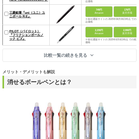
込価格
749円
176円
三菱鉛筆『uni（ユニ）ユ
Amazon
楽天市場
ニボール R:E』
※各社通販サイトの 2025年08月06日時点 での税
込価格
2,230円
2,990円
PILOT（パイロット）
Amazon
楽天市場
『フリクションボールノ
ック ビズ』
※各社通販サイトの 2025年8月8日時点 での税込
価格
比較一覧の続きを見る
メリット・デメリットも解説
消せるボールペンとは？