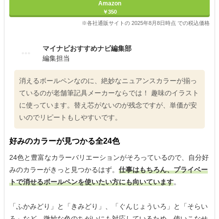
Amazon
￥350
※各社通販サイトの 2025年8月8日時点 での税込価格
マイナビおすすめナビ編集部
編集担当
消えるボールペンなのに、絶妙なニュアンスカラーが揃っ
ているのが老舗筆記具メーカーならでは！ 趣味のイラスト
に使っています。替え芯がないのが残念ですが、単価が安
いのでリピートもしやすいです。
好みのカラーが見つかる全24色
24色と豊富なカラーバリエーションがそろっているので、自分好
みのカラーがきっと見つかるはず。
仕事はもちろん、プライベー
トで消せるボールペンを使いたい方にも向いています
。
「ふかみどり」と「きみどり」、「ぐんじょういろ」と「そらい
ろ」など、微妙な色のちがいにも対応しているため、使いこなせ