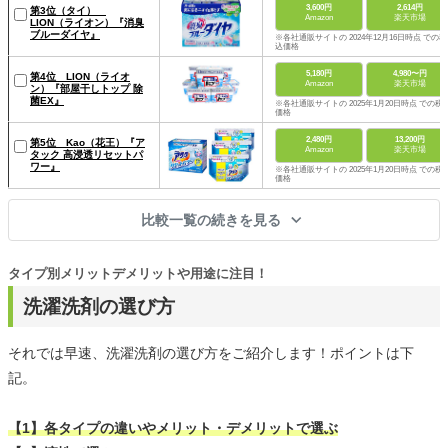
3,600円
2,614円
第3位（タイ）
Amazon
楽天市場
LION（ライオン）『消臭
ブルーダイヤ』
※各社通販サイトの 2024年12月16日時点 での税
込価格
5,180円
4,980〜円
第4位 LION（ライオ
Amazon
楽天市場
ン）『部屋干しトップ 除
菌EX』
※各社通販サイトの 2025年1月20日時点 での税
価格
2,480円
13,200円
第5位 Kao（花王）『ア
Amazon
楽天市場
タック 高浸透リセットパ
ワー』
※各社通販サイトの 2025年1月20日時点 での税
価格
比較一覧の続きを見る
タイプ別メリットデメリットや用途に注目！
洗濯洗剤の選び方
それでは早速、洗濯洗剤の選び方をご紹介します！ポイントは下
記。
【1】各タイプの違いやメリット・デメリットで選ぶ