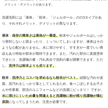
メリット・デメリットがあります。
洗濯洗剤には「液体」「粉末」「ジェルボール」のの3タイプがあ
り、それぞれメリット、デメリットが異なります。
液体
：
保存の簡単さは液体が一番楽。
粉末やジェルボールはしっか
り密封しないと固まったり、くっついてしまいますが、液体はその
ような心配がありません。水に溶けやすく、すすぎが一度でいい商
品もあり時短や節水が期待できます。また、汚れた部分に直接塗布
できたり、洗濯物の量・汚れ具合で洗剤の量が調整できます。ただ
し、
洗浄力は粉末よりも劣ります。
粉末
：
洗浄力とコスパを求めるなら粉末がベスト。
頑固な汚れや皮
脂、泥汚れをしっかり落としてくれるため、食べこぼしするお子さ
んや作業着、部活のユニフォームなどの洗濯にピッタリ！ ですが、
水に溶けにくいため量を間違えると洗濯物に粉が残り洗濯物が痛む
原因
になってしまうため、注意が必要です。