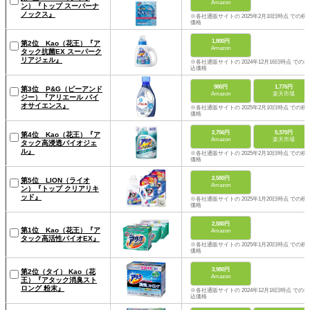
Amazon
ン）『トップ スーパーナ
ノックス』
※各社通販サイトの 2025年2月10日時点 での税
価格
1,800円
第2位 Kao（花王）『ア
Amazon
タック抗菌EX スーパーク
リアジェル』
※各社通販サイトの 2024年12月16日時点 での税
込価格
980円
1,776円
第3位 P&G（ピーアンド
Amazon
楽天市場
ジー）『アリエール バイ
オサイエンス』
※各社通販サイトの 2025年2月10日時点 での税
価格
2,756円
5,370円
第4位 Kao（花王）『ア
Amazon
楽天市場
タック高浸透バイオジェ
ル』
※各社通販サイトの 2025年2月10日時点 での税
価格
2,580円
第5位 LION（ライオ
Amazon
ン）『トップ クリアリキ
ッド』
※各社通販サイトの 2025年1月20日時点 での税
価格
2,580円
第1位 Kao（花王）『ア
Amazon
タック高活性バイオEX』
※各社通販サイトの 2025年1月20日時点 での税
価格
3,980円
第2位（タイ） Kao（花
Amazon
王）『アタック消臭スト
ロング 粉末』
※各社通販サイトの 2024年12月16日時点 での税
込価格