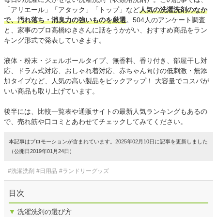
「アリエール」「アタック」「トップ」など
人気の洗濯洗剤のなか
で、汚れ落ち・消臭力の強いものを厳選
。504人のアンケート調査
と、家事のプロ高橋ゆきさんに話をうかがい、おすすめ商品をラン
キング形式で発表していきます。
液体・粉末・ジェルボールタイプ、無香料、香り付き、部屋干し対
応、ドラム式対応、おしゃれ着対応、赤ちゃん向けの低刺激・無添
加タイプなど、人気の高い製品をピックアップ！ 大容量でコスパが
いい商品も取り上げています。
後半には、比較一覧表や通販サイトの最新人気ランキングもあるの
で、売れ筋や口コミとあわせてチェックしてみてください。
本記事はプロモーションが含まれています。2025年02月10日に記事を更新しました
（公開日2019年01月24日）
#洗濯洗剤
#日用品
#ランドリーグッズ
目次
▼
洗濯洗剤の選び方