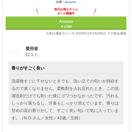
出典：
Amazon
毎日お得なタイム
セール開催中
Amazon
￥2,580
※各社通販サイトの 2024年12月16日時点 での税込価格
愛用者
口コミ
香りがすごく良い
洗濯後すぐに干せないときでも、洗い立ての匂いが持続す
るので臭くなりません。柔軟剤を入れ忘れたとき、この洗
濯洗剤だけでも乾いた後にゴワつかなかったです。汚れも
しっかり落ちるし、汗臭もしっかり消えています。香りは
甘めの花の香りがして、すごく良い匂いで気に入っていま
す。（N.O.さん／女性／42歳／主婦）