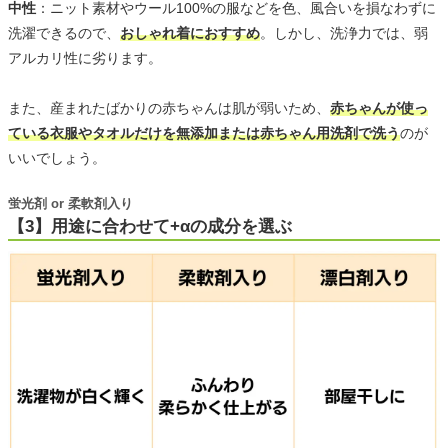
中性
：ニット素材やウール100%の服などを色、風合いを損なわずに
洗濯できるので、
おしゃれ着におすすめ
。しかし、洗浄力では、弱
アルカリ性に劣ります。
また、産まれたばかりの赤ちゃんは肌が弱いため、
赤ちゃんが使っ
ている衣服やタオルだけを無添加または赤ちゃん用洗剤で洗う
のが
いいでしょう。
蛍光剤 or 柔軟剤入り
【3】用途に合わせて+αの成分を選ぶ