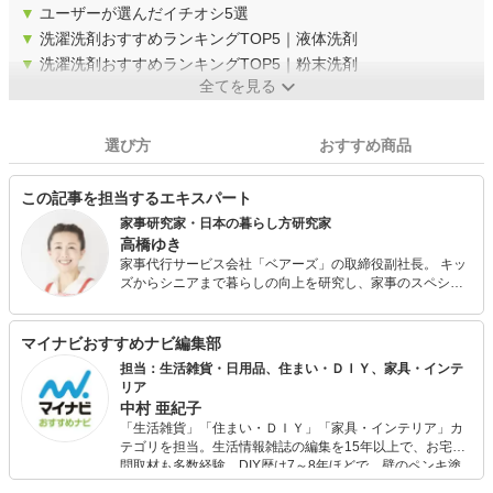
▼
ユーザーが選んだイチオシ5選
▼
洗濯洗剤おすすめランキングTOP5｜液体洗剤
▼
洗濯洗剤おすすめランキングTOP5｜粉末洗剤
全てを見る
選び方
おすすめ商品
この記事を担当するエキスパート
家事研究家・日本の暮らし方研究家
高橋ゆき
家事代行サービス会社「ベアーズ」の取締役副社長。 キッ
ズからシニアまで暮らしの向上を研究し、家事のスペシャ
リストとして各種メディアで活躍。日用品をアレンジした
多彩なアイディアグッズを駆使し、効率的な家事のノウハ
ウを紹介。 2015年には家事の知識をスクーリングやオンラ
マイナビおすすめナビ編集部
インで学べる家事大学を設立するほか、様々な家事指導を
担当：生活雑貨・日用品、住まい・ＤＩＹ、家具・インテ
務め、2016年放送のドラマ「逃げるは恥だが役に立つ」
リア
（TBS）で家事監修を担当した。 著書に「いま『使える時
中村 亜紀子
間』×キレイにしたい『場所』で選ぶ 楽ラク掃除の基本」
「生活雑貨」「住まい・ＤＩＹ」「家具・インテリア」カ
（学研プラス）、「No.1家事代行『ベアーズ』式 楽ラクう
テゴリを担当。生活情報雑誌の編集を15年以上で、お宅訪
ちごはん」（世界文化社） がある。
問取材も多数経験。DIY歴は7～8年ほどで、壁のペンキ塗
りや壁紙チェンジなどもチャレンジ済み。初心者でもモノ