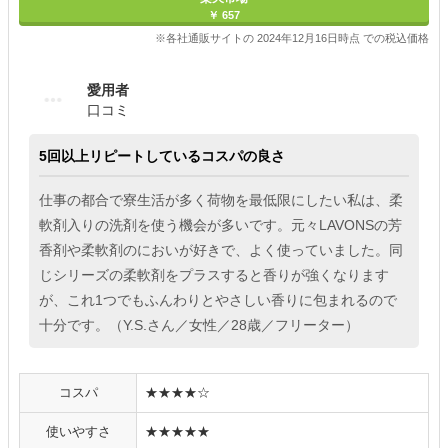
￥ 657
※各社通販サイトの 2024年12月16日時点 での税込価格
愛用者
口コミ
5回以上リピートしているコスパの良さ
仕事の都合で寮生活が多く荷物を最低限にしたい私は、柔
軟剤入りの洗剤を使う機会が多いです。元々LAVONSの芳
香剤や柔軟剤のにおいが好きで、よく使っていました。同
じシリーズの柔軟剤をプラスすると香りが強くなります
が、これ1つでもふんわりとやさしい香りに包まれるので
十分です。（Y.S.さん／女性／28歳／フリーター）
コスパ
★★★★☆
使いやすさ
★★★★★