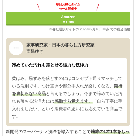
毎日お得なタイム
セール開催中
Amazon
￥1,780
※各社通販サイトの 2025年2月10日時点 での税込価格
家事研究家・日本の暮らし方研究家
高橋ゆき
諦めていた汚れも落とせる強力な洗浄力
黄ばみ、黒ずみを落とすのにはコンセプト通りマッチして
いる洗剤です。つけ置きや部分手入れが楽しくなる、
期待
を裏切らない商品
と言えるでしょう。今まで諦めていた汚
れも落ちる洗浄力には
感動すら覚えます。
「自ら丁寧に手
入れをしたい」という消費者の思いにも応えている商品で
す。
新開発のスーパーナノ洗浄を導入することで
繊維の1本1本をしっ