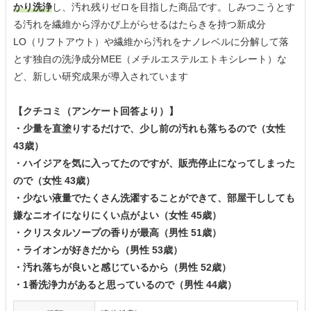
かり洗浄
し、汚れ残りゼロを目指した商品です。しみつこうとす
る汚れを繊維から浮かび上がらせるはたらきを持つ新成分
LO（リフトアウト）や繊維から汚れをナノレベルに分解して落
とす独自の洗浄成分MEE（メチルエステルエトキシレート）な
ど、新しい研究成果が導入されています
【クチコミ（アンケート回答より）】
・少量を直塗りするだけで、少し前の汚れも落ちるので（女性
43歳）
・ハイジアを気に入ってたのですが、販売停止になってしまった
ので（女性 43歳）
・少ない液量でたくさん洗濯することができて、部屋干ししても
嫌なニオイになりにくい点がよい（女性 45歳）
・クリスタルソープの香りが最高（男性 51歳）
・ライオンが好きだから（男性 53歳）
・汚れ落ちが良いと感じているから（男性 52歳）
・1番洗浄力があると思っているので（男性 44歳）