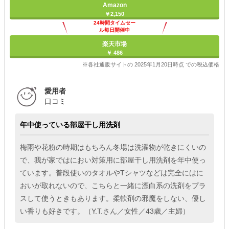
Amazon
￥2,150
24時間タイムセー
ル毎日開催中
楽天市場
￥ 486
※各社通販サイトの 2025年1月20日時点 での税込価格
愛用者
口コミ
年中使っている部屋干し用洗剤
梅雨や花粉の時期はもちろん冬場は洗濯物が乾きにくいの
で、我が家ではにおい対策用に部屋干し用洗剤を年中使っ
ています。普段使いのタオルやTシャツなどは完全にはに
おいが取れないので、こちらと一緒に漂白系の洗剤をプラ
スして使うときもあります。柔軟剤の邪魔をしない、優し
い香りも好きです。（Y.T.さん／女性／43歳／主婦）