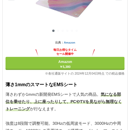
出典：
Amazon
毎日お得なタイム
セール開催中
Amazon
￥5,380
※各社通販サイトの 2024年12月04日時点 での税込価格
薄さ1mmのスマートなEMSシート
薄さわずか1mmの新開発EMSシートで人気の商品。
気になる部
位を乗せたり、上に座ったりして、PCやTVを見ながら無理なく
トレーニング
が行なえます。
強度は8段階で調整可能。30Hzの低周波モード、3000Hzの中周