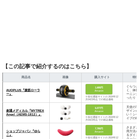
【この記事で紹介するのはこちら】
商品名
画像
購入サイト
特徴
ぐらつき
1,680円
AUOPLUS『腹筋ローラ
く、体幹
Amazon
ー』
ーニング
※各社通販サイトの 2024年12
ったり
月04日時点 での税込価格
天使の羽
6,077円
創通メディカル『MYTREX
ザインが
Amazon
Angel（AEMS-1812）』
い！シー
※各社通販サイトの 2024年12
イプのE
月04日時点 での税込価格
さまざま
7,780円
ショップジャパン『ゆら
用方法が
Amazon
こ』
るダイエ
※各社通販サイトの 2024年12
クッショ