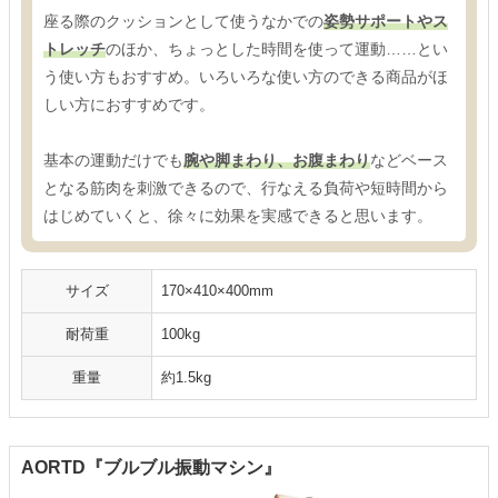
座る際のクッションとして使うなかでの
姿勢サポートやス
トレッチ
のほか、ちょっとした時間を使って運動……とい
う使い方もおすすめ。いろいろな使い方のできる商品がほ
しい方におすすめです。
基本の運動だけでも
腕や脚まわり、お腹まわり
などベース
となる筋肉を刺激できるので、行なえる負荷や短時間から
はじめていくと、徐々に効果を実感できると思います。
サイズ
170×410×400mm
耐荷重
100kg
重量
約1.5kg
AORTD『ブルブル振動マシン』