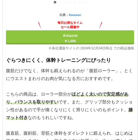
出典：
Amazon
毎日お得なタイム
セール開催中
Amazon
￥1,680
※各社通販サイトの 2024年12月04日時点 での税込価格
ぐらつきにくく、体幹トレーニングにぴったり
腹筋だけでなく、体幹も鍛えられるのが「腹筋ローラー」。とく
にウエストまわりのお肉が気になる方におすすめです。
こちらの商品は、ローラー部分が
ほどよく太いので安定感があ
り、バランスを取りやすい
です。また、グリップ部分もクッショ
ン性があるので手が痛くなりにくく滑りにくいのもポイント。
膝
マット付き
なのもうれしいですね。
腹直筋、腹斜筋、背筋と体幹をダイレクトに鍛えられ、はじめは