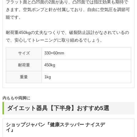
フラット面と凸凹面の2面があり、凸凹面では指圧効果も期待で
きます。空気ポンプと針が付属しており、自由に空気圧を調節可
能です。
耐荷重450kgの丈夫なつくりで、破裂防止設計がなされているの
で、安心してトレーニングに取り組めるでしょう。
サイズ
330×60mm
耐荷重
450kg
重量
1kg
内ももや両脚に
ダイエット器具【下半身】おすすめ5選
ショップジャパン『健康ステッパー ナイスデ
イ』