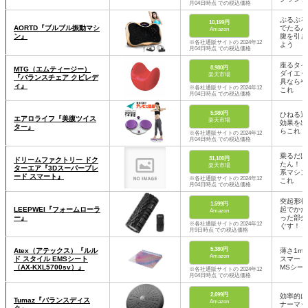
月04日時点 での税込価格
ぶるぶる
10,199円
AORTD『ブルブル振動マシ
でたるん
Amazon
ン』
腹を引き
※各社通販サイトの 2024年12
よう
月04日時点 での税込価格
座るタイ
8,980円
MTG（エムティージー）
ダイエッ
楽天市場
『バランスチェア クビレデ
具ならや
ィ』
※各社通販サイトの 2024年12
これ
月04日時点 での税込価格
5,980円
ひねる運
エアロライフ『美腹ツイス
楽天市場
効果を出
ター』
らこれ
※各社通販サイトの 2024年12
月04日時点 での税込価格
乗るだけ
31,100円
ドリームファクトリー ドク
たん！ 
楽天市場
ターエア『3Dスーパーブレ
系マシン
ード スマート』
※各社通販サイトの 2024年12
これ
月04日時点 での税込価格
突起形状
1,599円
LEEPWEI『フォームローラ
起でかた
Amazon
ー』
った部分
※各社通販サイトの 2024年12
ぐす！
月9日時点 での税込価格
5,380円
Atex（アテックス）『ルル
薄さ1m
Amazon
ド スタイル EMSシート
スマート
（AX-KXL5700sv）』
MSシー
※各社通販サイトの 2024年12
月04日時点 での税込価格
2,699円
効率的に
Tumaz『バランスディス
Amazon
ナーマッ