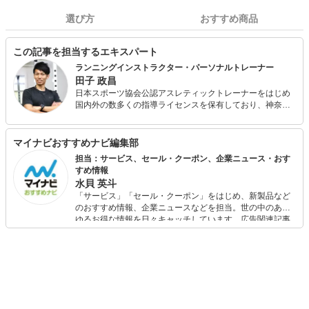
選び方
おすすめ商品
この記事を担当するエキスパート
ランニングインストラクター・パーソナルトレーナー
田子 政昌
日本スポーツ協会公認アスレティックトレーナーをはじめ
国内外の数多くの指導ライセンスを保有しており、神奈川
県内でランニング・かけっこのスクール事業を展開しなが
ら、パーソナルジムの経営を行っています。 現在も現役で
陸上競技大会に出場しており、選手としての自身の目線や
マイナビおすすめナビ編集部
大手スポーツ量販店での社員経験・これまでの運動指導経
担当：サービス、セール・クーポン、企業ニュース・おす
験を活かして様々なスポーツ関連の記事執筆に関わってき
すめ情報
ました。 各種スポーツ教室・健康運動教室・講演会などの
水貝 英斗
ご依頼もお請けしております。
「サービス」「セール・クーポン」をはじめ、新製品など
のおすすめ情報、企業ニュースなどを担当。世の中のあら
ゆるお得な情報を日々キャッチしています。広告関連記事
の制作にも携わり、SEOの知見を活かし商品販促のプラン
ニングも行っています。