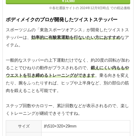
￥14,980
※各社通販サイトの 2024年12月9日時点 での税込価格
ボディメイクのプロが開発したツイストステッパー
スポーツジムの「東急スポーツオアシス」が開発したツイストス
テッパーは、
効率的に有酸素運動を行ないたい方におすすめ
なア
イテム。
一般的なステッパーの上下運動だけでなく、約20度の回転が加わ
ることでひねりの動作がプラスされるので、
鍛えにくい内ももや
ウエストを引き締めるトレーニングができます
。乗る向きを変え
たり、腕をふったりすれば、ヒップや上半身など、別の部位の筋
肉を鍛えることも可能です。
ステップ回数やカロリー、累計回数などが表示されるので、楽し
くトレーニングが継続できそうですね。
サイズ
約510×320×29mm