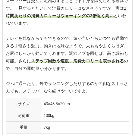
ステッパーは交互に足踏みすることで下半身を鍛えられる器具で
す。一見するとたいして消費カロリーはなさそうですが、実は
1
時間あたりの消費カロリーはウォーキングの2倍近く高い
といわ
れています。
テレビを観ながらでもできるので、気が向いたらいつでも運動で
きる手軽さも魅力。動きは地味なようで、太ももやふくらはぎ、
お尻にしっかり効いてくれます。調節ノブを回せば、高さ調節も
可能。さらに
ステップ回数や速度、消費カロリーも表示される
の
で、自分の運動量が分かります。
ジムに通ったり、外でランニングしたりするのが面倒なズボラさ
んでも、ステッパーなら続けやすいですよ。
サイズ
43×45.5×20cm
耐荷重
100kg
重量
7kg