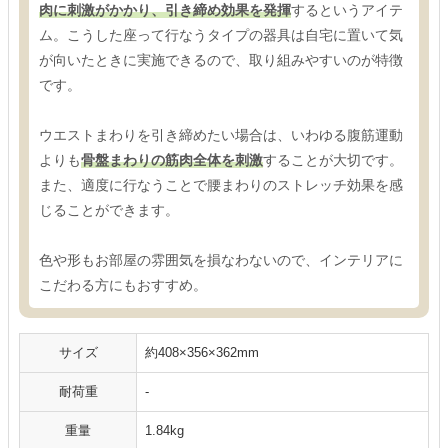
肉に刺激がかかり、引き締め効果を発揮
するというアイテ
ム。こうした座って行なうタイプの器具は自宅に置いて気
が向いたときに実施できるので、取り組みやすいのが特徴
です。
ウエストまわりを引き締めたい場合は、いわゆる腹筋運動
よりも
骨盤まわりの筋肉全体を刺激
することが大切です。
また、適度に行なうことで腰まわりのストレッチ効果を感
じることができます。
色や形もお部屋の雰囲気を損なわないので、インテリアに
こだわる方にもおすすめ。
サイズ
約408×356×362mm
耐荷重
‐
重量
1.84kg