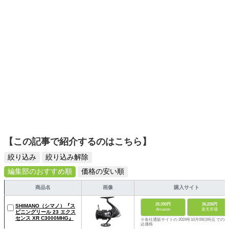
【この記事で紹介するのはこちら】
絞り込み
絞り込み解除
編集部のおすすめ順
価格の安い順
商品名
画像
購入サイト
25,330円
26,226円
SHIMANO（シマノ）『ス
Amazon
楽天市場
ピニングリール 23 エクス
センス XR C3000MHG』
※各社通販サイトの 2024年10月09日時点 での税
込価格