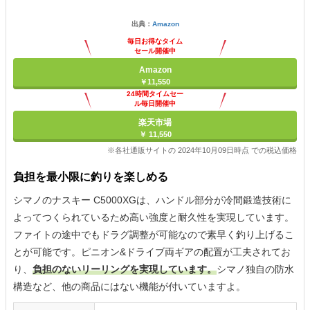
出典：
Amazon
毎日お得なタイム
セール開催中
Amazon
￥11,550
24時間タイムセー
ル毎日開催中
楽天市場
￥ 11,550
※各社通販サイトの 2024年10月09日時点 での税込価格
負担を最小限に釣りを楽しめる
シマノのナスキー C5000XGは、ハンドル部分が冷間鍛造技術に
よってつくられているため高い強度と耐久性を実現しています。
ファイトの途中でもドラグ調整が可能なので素早く釣り上げるこ
とが可能です。ピニオン&ドライブ両ギアの配置が工夫されてお
り、
負担のないリーリングを実現しています。
シマノ独自の防水
構造など、他の商品にはない機能が付いていますよ。