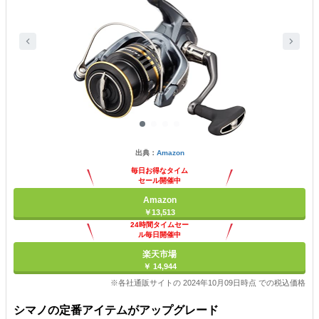
出典：
Amazon
毎日お得なタイム
セール開催中
Amazon
￥13,513
24時間タイムセー
ル毎日開催中
楽天市場
￥ 14,944
※各社通販サイトの 2024年10月09日時点 での税込価格
シマノの定番アイテムがアップグレード