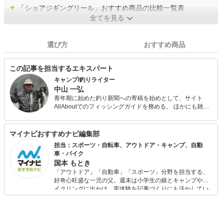
▼
「ショアジギングリール」おすすめ商品の比較一覧表
全てを見る
選び方
おすすめ商品
この記事を担当するエキスパート
キャンプ/釣りライター
中山 一弘
青年期に始めた釣り新聞への寄稿を始めとして、サイト
AllAboutでのフィッシングガイドを務める。 ほかにも雑誌
『Salty!（ソルティ）』やアウトドア系の雑誌やWeb媒体な
どでの執筆多数。 今も休日には必ず海山湖を駆けまわって
いる自然派で、あらゆるジャンルの釣りを体験し、季節に
マイナビおすすめナビ編集部
合わせて日本中の旬な魚を追っている。 キャンプ用品は、
担当：スポーツ・自転車、アウトドア・キャンプ、自動
あえて払い下げのミリタリー系ギアで揃えるマニアな一面
車・バイク
も。
国本 もとき
「アウトドア」「自動車」「スポーツ」分野を担当する、
好奇心旺盛な一児の父。週末は小学生の娘とキャンプやサ
イクリングに出かけ、実体験を記事づくりにも活かしてい
ます。読者の「知りたい」を分かりやすく届けることをモ
ットーに、信頼できるコンテンツ制作に努めています。