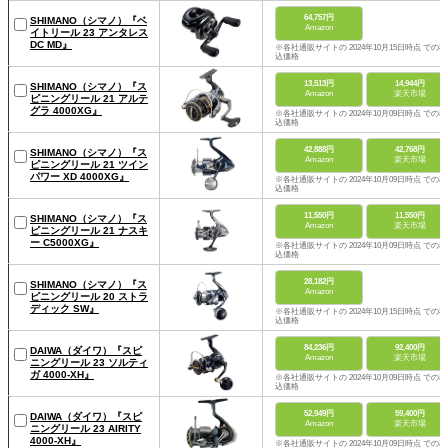
64,757円
SHIMANO（シマノ）『ベ
Amazon
イトリール 23 アンタレス
DC MD』
※各社通販サイトの 2024年10月15日時点 での税
込価格
13,513円
14,944円
SHIMANO（シマノ）『ス
Amazon
楽天市場
ピニングリール 21 アルテ
グラ 4000XG』
※各社通販サイトの 2024年10月09日時点 での税
込価格
42,888円
42,768円
SHIMANO（シマノ）『ス
Amazon
楽天市場
ピニングリール 21 ツイン
パワー XD 4000XG』
※各社通販サイトの 2024年10月09日時点 での税
込価格
11,550円
11,550円
SHIMANO（シマノ）『ス
Amazon
楽天市場
ピニングリール 21 ナスキ
ー C5000XG』
※各社通販サイトの 2024年10月09日時点 での税
込価格
28,182円
SHIMANO（シマノ）『ス
Amazon
ピニングリール 20 ストラ
ディック SW』
※各社通販サイトの 2024年10月15日時点 での税
込価格
84,236円
92,400円
DAIWA（ダイワ）『スピ
Amazon
楽天市場
ニングリール 23 ソルティ
ガ 4000-XH』
※各社通販サイトの 2024年10月09日時点 での税
込価格
52,949円
59,400円
DAIWA（ダイワ）『スピ
Amazon
楽天市場
ニングリール 23 AIRITY
4000-XH』
※各社通販サイトの 2024年10月09日時点 での税