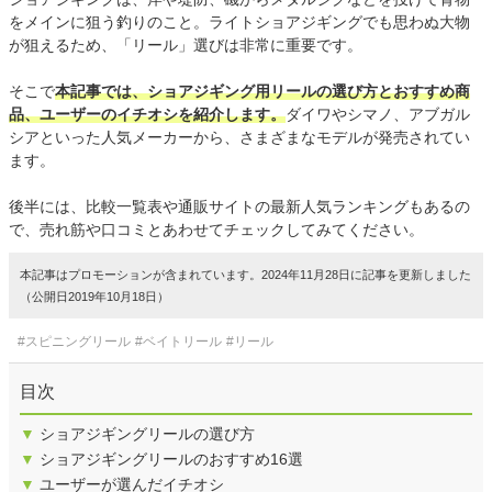
をメインに狙う釣りのこと。ライトショアジギングでも思わぬ大物
が狙えるため、「リール」選びは非常に重要です。
そこで
本記事では、ショアジギング用リールの選び方とおすすめ商
品、ユーザーのイチオシを紹介します。
ダイワやシマノ、アブガル
シアといった人気メーカーから、さまざまなモデルが発売されてい
ます。
後半には、比較一覧表や通販サイトの最新人気ランキングもあるの
で、売れ筋や口コミとあわせてチェックしてみてください。
本記事はプロモーションが含まれています。2024年11月28日に記事を更新しました
（公開日2019年10月18日）
#スピニングリール
#ベイトリール
#リール
目次
▼
ショアジギングリールの選び方
▼
ショアジギングリールのおすすめ16選
▼
ユーザーが選んだイチオシ