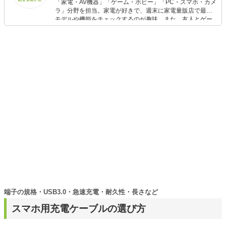
「家電・AV機器」「ゲーム・ホビー」「PC・スマホ・カメ
ラ」分野を担当。家電が好きで、週末に家電量販店で最新
モデルや機能をチェックするのが趣味。また、友人とゲー
ムを楽しみながら、新作タイトルやイベント情報もいち早
くキャッチ。記事を通して、生活の質を底上げしてくれる
スタイリッシュで使いやすい家電や、みんなで楽しめるゲ
ームを発信していきます！
端子の規格・USB3.0・急速充電・耐久性・長さなど
スマホ用充電ケーブルの選び方