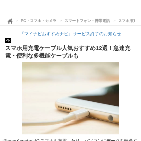
PC・スマホ・カメラ
スマートフォン・携帯電話
スマホ用充電
『マイナビおすすめナビ』サービス終了のお知らせ
PR
スマホ用充電ケーブル人気おすすめ12選！急速充
電・便利な多機能ケーブルも
iPhoneやandroidのスマホを充電したり、パソコンにデータを転送す