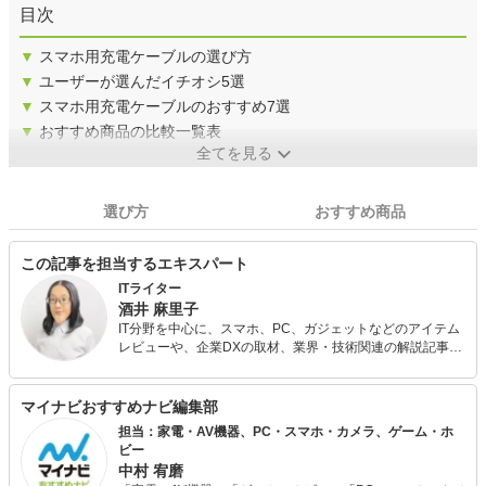
目次
▼
スマホ用充電ケーブルの選び方
▼
ユーザーが選んだイチオシ5選
▼
スマホ用充電ケーブルのおすすめ7選
▼
おすすめ商品の比較一覧表
全てを見る
選び方
おすすめ商品
この記事を担当するエキスパート
ITライター
酒井 麻里子
IT分野を中心に、スマホ、PC、ガジェットなどのアイテム
レビューや、企業DXの取材、業界・技術関連の解説記事な
どを手がける。 noteでは、趣味で集めているプログラミン
グロボットの話題なども発信。テレワーク×メタバースの可
能性を考えるWEBマガジン『Zat's VR』運営。株式会社ウ
マイナビおすすめナビ編集部
レルブン代表。
担当：家電・AV機器、PC・スマホ・カメラ、ゲーム・ホ
ビー
中村 宥磨