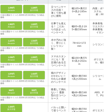
立つペンケー
1,099円
1,228円
幅105×奥行2
内装：ポリエ
スの元祖！
Amazon
楽天市場
0×高さ195m
ステル、芯
薄くて持ち運
m
材：PP
※各社通販サイトの 2025年3月15日時点 での税込
びに便利
価格
仕事でも使え
本体表地：ポ
1,982円
1,620円
る！ こだわ
幅65×高さ19
リエステル、
Amazon
楽天市場
りの詰まった
5×奥行95mm
本体裏地：ナ
※各社通販サイトの 2025年3月15日時点 での税込
ペンケース
イロン
価格
水や汚れに強
1,127円
1,316円
く、滑りにく
78×41×172
Amazon
楽天市場
シリコンゴム
いシリコン
mm
※各社通販サイトの 2025年3月15日時点 での税込
製！
価格
スマホスタン
1,036円
1,099円
幅100×奥行5
ドにも！ 安
ポリエステ
Amazon
楽天市場
6×高さ202m
定感のある立
ル、磁石
m
※各社通販サイトの 2025年3月15日時点 での税込
つペンケース
価格
猫のデザイン
1,870円
1,410円
がかわいい！
幅60×奥行60
シリコーンゴ
Amazon
楽天市場
やわらか素材
×高さ200mm
ム
※各社通販サイトの 2025年3月15日時点 での税込
のペンケース
価格
吸着して倒れ
900円
900円
ない！ 最新
幅48×奥行48
ABS、PE
Amazon
楽天市場
型の立つペン
×高さ192mm
T、PU
※各社通販サイトの 2025年3月15日時点 での税込
ケース
価格
1,320円
パカっと開い
幅60×奥行50
楽天市場
て使うペンス
ポリエステル
×高さ185mm