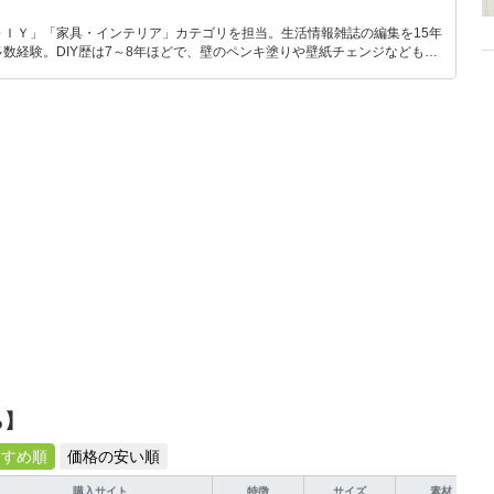
ＤＩＹ」「家具・インテリア」カテゴリを担当。生活情報雑誌の編集を15年
数経験。DIY歴は7～8年ほどで、壁のペンキ塗りや壁紙チェンジなどもチ
もモノ選びがしやすい記事をお届けします！
ら】
すすめ順
価格の安い順
購入サイト
特徴
サイズ
素材