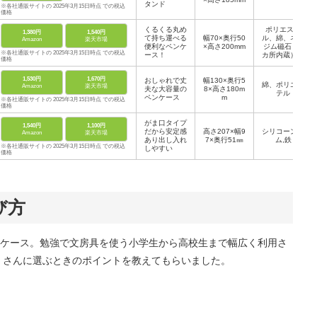
タンド
※各社通販サイトの 2025年3月15日時点 での税込
価格
くるくる丸め
ポリエステ
1,380円
1,540円
て持ち運べる
幅70×奥行50
ル、綿、ネオ
Amazon
楽天市場
便利なペンケ
×高さ200mm
ジム磁石（4
※各社通販サイトの 2025年3月15日時点 での税込
ース！
カ所内蔵）、
価格
ゴム紐
1,530円
1,670円
おしゃれで丈
幅130×奥行5
綿、ポリエス
Amazon
楽天市場
夫な大容量の
8×高さ180m
テル
ペンケース
m
※各社通販サイトの 2025年3月15日時点 での税込
価格
がま口タイプ
1,540円
1,100円
だから安定感
高さ207×幅9
シリコーンゴ
Amazon
楽天市場
あり出し入れ
7×奥行51㎜
ム,鉄
※各社通販サイトの 2025年3月15日時点 での税込
しやすい
価格
び方
ケース。勉強で文房具を使う小学生から高校生まで幅広く利用さ
くさんに選ぶときのポイントを教えてもらいました。