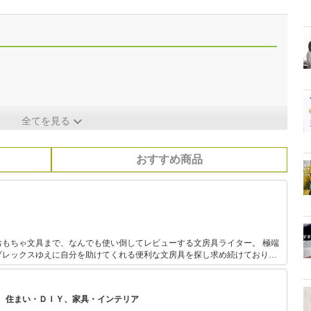
全てを見る
おすすめ商品
もちゃ文具まで、なんでも使い倒してレビューする文房具ライター。 極端
プレックスゆえに自分を助けてくれる便利な文房具を探し求め続けており、
WEBなどの媒体で公開している。 文房具に関する著書多数。近
ばん重要な文房具はこれだ決定会議』（共著 スモール出版）がある。
、住まい・ＤＩＹ、家具・インテリア