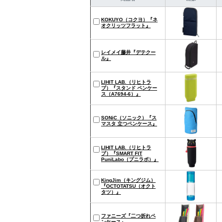
KOKUYO（コクヨ）『ネ
オクリッツフラット』
レイメイ藤井『デテクー
ル』
LIHIT LAB.（リヒトラ
ブ）『スタンド ペンケー
ス（A7694-6）』
SONiC（ソニック）『ス
マスタ 立つペンケース』
LIHIT LAB.（リヒトラ
ブ）『SMART FIT
PuniLabo（プニラボ）』
KingJim（キングジム）
『OCTOTATSU（オクト
タツ）』
ファニーズ『二つ折れペ
ンケース』