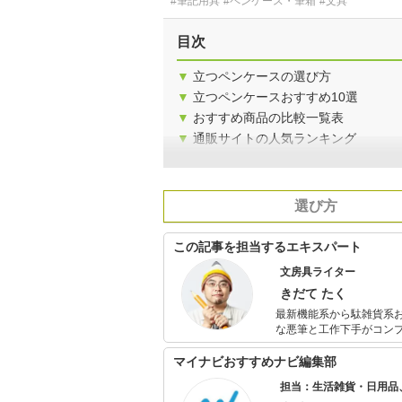
#筆記用具
#ペンケース・筆箱
#文具
目次
▼
立つペンケースの選び方
▼
立つペンケースおすすめ10選
▼
おすすめ商品の比較一覧表
▼
通販サイトの人気ランキング
選び方
この記事を担当するエキスパート
文房具ライター
きだて たく
最新機能系から駄雑貨系お
な悪筆と工作下手がコン
その活動の結果得られた情報を雑誌・
著には『この10年でいち
マイナビおすすめナビ編集部
担当：生活雑貨・日用品