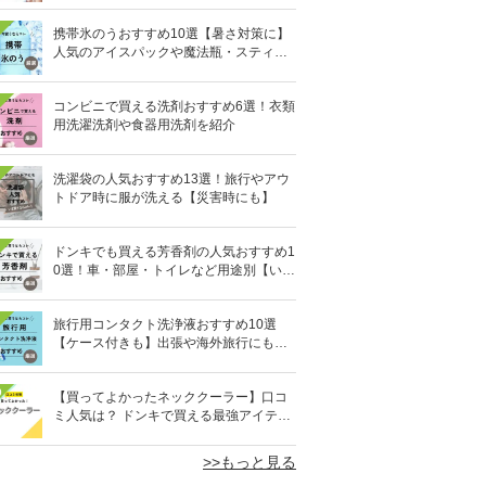
携帯氷のうおすすめ10選【暑さ対策に】
人気のアイスパックや魔法瓶・スティッ
ク型も
コンビニで買える洗剤おすすめ6選！衣類
用洗濯洗剤や食器用洗剤を紹介
洗濯袋の人気おすすめ13選！旅行やアウ
トドア時に服が洗える【災害時にも】
ドンキでも買える芳香剤の人気おすすめ1
0選！車・部屋・トイレなど用途別【いい
匂い】
旅行用コンタクト洗浄液おすすめ10選
【ケース付きも】出張や海外旅行にも便
利
0
【買ってよかったネッククーラー】口コ
ミ人気は？ ドンキで買える最強アイテム
も
>>もっと見る