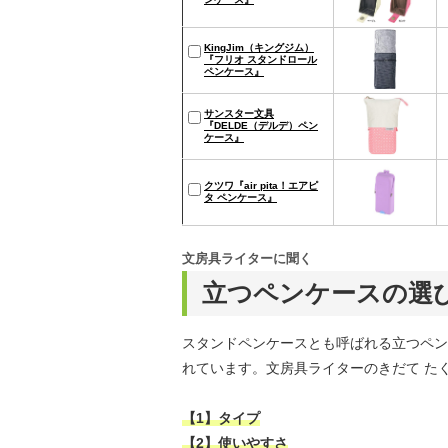
KingJim（キングジム）
『フリオ スタンドロール
ペンケース』
サンスター文具
『DELDE（デルデ）ペン
ケース』
クツワ『air pita！エアピ
タ ペンケース』
文房具ライターに聞く
立つペンケースの選
スタンドペンケースとも呼ばれる立つペン
れています。文房具ライターのきだて た
【1】タイプ
【2】使いやすさ