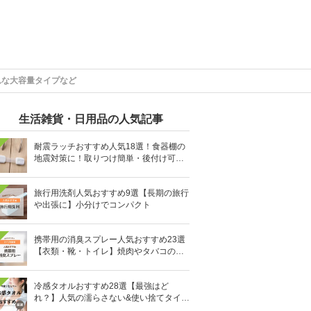
れな大容量タイプなど
生活雑貨・日用品の人気記事
耐震ラッチおすすめ人気18選！食器棚の
地震対策に！取りつけ簡単・後付け可能
も
旅行用洗剤人気おすすめ9選【長期の旅行
や出張に】小分けでコンパクト
携帯用の消臭スプレー人気おすすめ23選
【衣類・靴・トイレ】焼肉やタバコのニ
オイにも
冷感タオルおすすめ28選【最強はど
れ？】人気の濡らさない&使い捨てタイプ
も