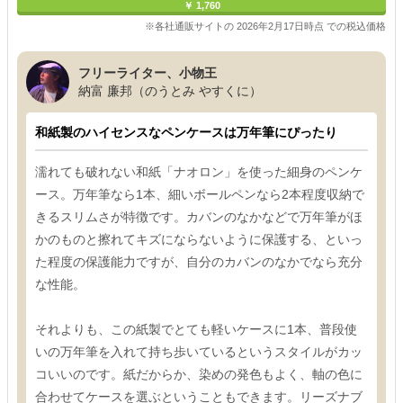
￥ 1,760
※各社通販サイトの 2026年2月17日時点 での税込価格
フリーライター、小物王
納富 廉邦（のうとみ やすくに）
和紙製のハイセンスなペンケースは万年筆にぴったり
濡れても破れない和紙「ナオロン」を使った細身のペンケ
ース。万年筆なら1本、細いボールペンなら2本程度収納で
きるスリムさが特徴です。カバンのなかなどで万年筆がほ
かのものと擦れてキズにならないように保護する、といっ
た程度の保護能力ですが、自分のカバンのなかでなら充分
な性能。
それよりも、この紙製でとても軽いケースに1本、普段使
いの万年筆を入れて持ち歩いているというスタイルがカッ
コいいのです。紙だからか、染めの発色もよく、軸の色に
合わせてケースを選ぶということもできます。リーズナブ