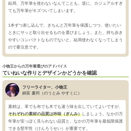
結局、万年筆を使わないなんてことも。逆に、カジュアルすぎ
ても万年筆がキズついてしまいます。
1本ずつ差し込んで、きちんと万年筆を保護しつつ、使いたい
ときにサッと取り出せるものを選びましょう。また、持ち歩き
やすいコンパクトなものでないと、結局使わなくなってしまう
ので要注意です。
小物王からの万年筆選びのアドバイス
ていねいな作りとデザインかどうかを確認
フリーライター、小物王
納富 廉邦（のうとみ やすくに）
素材は、革でも布でも木でも違う味を出していてよいですが、
それぞれの素材の品質は吟味（ぎんみ）
しましょう。なかの万
年筆が安っぽく見られない品質と、なかの万年筆を最低限保護
できる堅牢性（けんろうせい）が重要です。