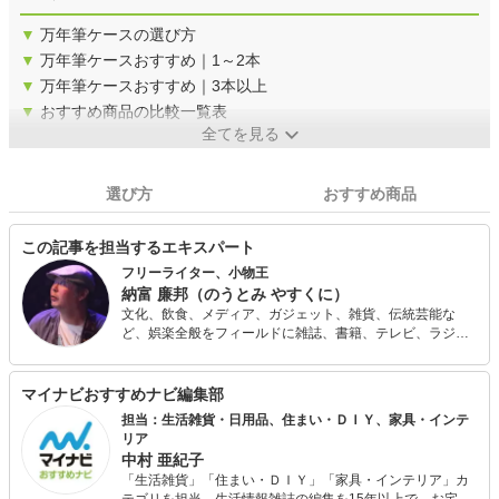
▼
万年筆ケースの選び方
▼
万年筆ケースおすすめ｜1～2本
▼
万年筆ケースおすすめ｜3本以上
▼
おすすめ商品の比較一覧表
全てを見る
選び方
おすすめ商品
この記事を担当するエキスパート
フリーライター、小物王
納富 廉邦（のうとみ やすくに）
文化、飲食、メディア、ガジェット、雑貨、伝統芸能な
ど、娯楽全般をフィールドに雑誌、書籍、テレビ、ラジ
オ、講演などで活動する。 文具系、カバンなどの装身具、
お茶、やかん、ガジェット、小説、落語などに関する著書
もある。テレビ「マツコの知らない世界」ではボールペン
マイナビおすすめナビ編集部
の人、「嵐にしやがれ」ではシステム手帳の人として出
担当：生活雑貨・日用品、住まい・ＤＩＹ、家具・インテ
演。
リア
中村 亜紀子
「生活雑貨」「住まい・ＤＩＹ」「家具・インテリア」カ