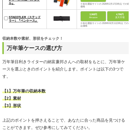
ル』
※各社通販サイトの 2026年2月17日時点 での税
価格
3,968円
4,786円
STAEDTLER（ステッド
Amazon
楽天市場
ラー）『ペンケース』
※各社通販サイトの 2026年02月11日時点 での税
込価格
収納本数や素材、形状をチェック！
万年筆ケースの選び方
万年筆目利きライターの納富廉邦さんへの取材をもとに、万年筆ケ
ースを選ぶときのポイントを紹介します。ポイントは以下の3つで
す。
【1】万年筆の収納本数
【2】素材
【3】形状
上記のポイントを押さえることで、あなたに合った商品を見つける
ことができます。ぜひ参考にしてみてください。