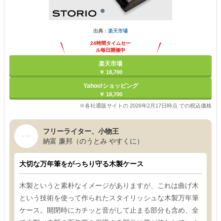
出典：
楽天市場
24時間タイムセー
ル毎日開催中
楽天市場
￥ 18,700
Yahoo!ショッピング
￥ 18,700
※各社通販サイトの 2026年2月17日時点 での税込価格
フリーライター、小物王
納富 廉邦（のうとみ やすくに）
大切な万年筆をがっちり守る木製ケース
木製というと素朴なイメージがありますが、これは曲げ木
という技術を使って作られたスタイリッシュな木製万年筆
ケース。開閉時にカチッと音がして止まる部分も含め、全