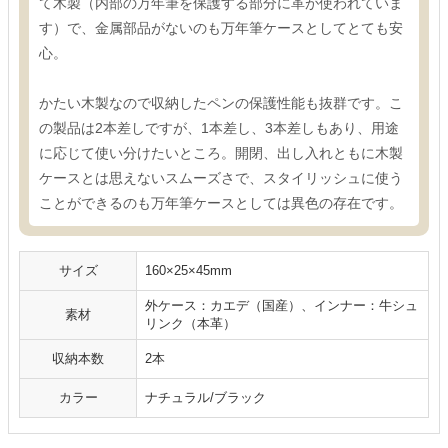
て木製（内部の万年筆を保護する部分に革が使われていま
す）で、金属部品がないのも万年筆ケースとしてとても安
心。
かたい木製なので収納したペンの保護性能も抜群です。こ
の製品は2本差しですが、1本差し、3本差しもあり、用途
に応じて使い分けたいところ。開閉、出し入れともに木製
ケースとは思えないスムーズさで、スタイリッシュに使う
ことができるのも万年筆ケースとしては異色の存在です。
サイズ
160×25×45mm
外ケース：カエデ（国産）、インナー：牛シュ
素材
リンク（本革）
収納本数
2本
カラー
ナチュラル/ブラック