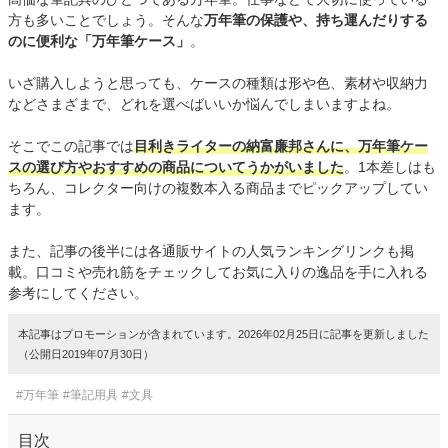
方も多いことでしょう。そんな
万年筆の保護や、持ち運んだりする
のに便利な「万年筆ケース」
。
いざ購入しようと思っても、ケースの種類は形や色、素材や収納力
などさまざまで、どれを選べばいいか悩んでしまいますよね。
そこでこの記事では
目利きライターの納富廉邦さんに、万年筆ケー
スの選び方やおすすめの商品についてうかがいました
。1本差しはも
ちろん、コレクター向けの複数本入る商品までピックアップしてい
ます。
また、記事の後半には各通販サイトの人気ランキングリンクも掲
載。口コミや売れ筋をチェックしてお気に入りの逸品を手に入れる
参考にしてください。
本記事はプロモーションが含まれています。2026年02月25日に記事を更新しました
（公開日2019年07月30日）
#万年筆
#筆記用具
#文具
目次