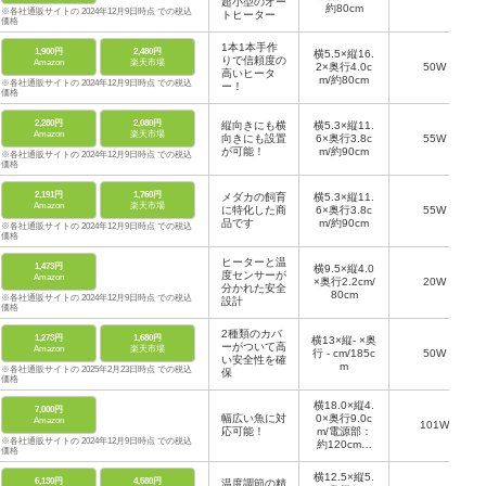
超小型のオー
約80cm
※各社通販サイトの 2024年12月9日時点 での税込
トヒーター
価格
1本1本手作
1,900円
2,480円
横5.5×縦16.
りで信頼度の
Amazon
楽天市場
2×奥行4.0c
50W
高いヒータ
m/約80cm
※各社通販サイトの 2024年12月9日時点 での税込
ー！
価格
2,280円
2,080円
縦向きにも横
横5.3×縦11.
Amazon
楽天市場
向きにも設置
6×奥行3.8c
55W
が可能！
m/約90cm
※各社通販サイトの 2024年12月9日時点 での税込
価格
2,191円
1,760円
メダカの飼育
横5.3×縦11.
Amazon
楽天市場
に特化した商
6×奥行3.8c
55W
品です
m/約90cm
※各社通販サイトの 2024年12月9日時点 での税込
価格
ヒーターと温
1,473円
横9.5×縦4.0
度センサーが
Amazon
×奥行2.2cm/
20W
分かれた安全
80cm
※各社通販サイトの 2024年12月9日時点 での税込
設計
価格
2種類のカバ
1,273円
1,680円
横13×縦- ×奥
ーがついて高
Amazon
楽天市場
行 - cm/185c
50W
い安全性を確
m
※各社通販サイトの 2025年2月23日時点 での税込
保
価格
横18.0×縦4.
7,000円
幅広い魚に対
0×奥行9.0c
Amazon
101W
応可能！
m/電源部：
※各社通販サイトの 2024年12月9日時点 での税込
約120cm、
価格
ヒーター部：
約100cm
横12.5×縦5.
6,130円
4,580円
温度調節の精