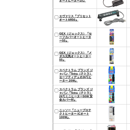
オートヒーター10』
エヴァリス『プリセット
オートAR50』
GEX（ジェックス）『セ
ーフカバーオートヒータ
ー55』
GEX（ジェックス）『メ
ダカ元気オートヒーター
55』
スペクトラム ブランズ ジ
ャパン『Tetra（テトラ）
セーフティデュオ26℃ヒ
ーター 20W』
スペクトラム ブランズ ジ
ャパン『Tetra（テトラ）
26℃ミニヒーター50W 安
全カバー付』
ニッソー『ニュープロテ
クトヒーター ICオート
100W』