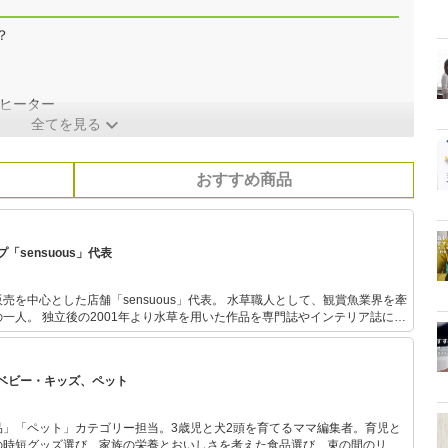
？
トヒーター
全てを見る
おすすめ商品
sensuous」代表
店舗「sensuous」代表。 水草職人として、観賞魚業界を牽
一人。 独立後の2001年より水草を用いた作品を専門誌やインテリア誌に数
連続テレビ小説「あまちゃん」に登場した海女カフェ水槽を始め多くのテレ
などでアクアリウム作品を手掛けている。 2016年6~7月にはEテ
ウム」の講師での出演、 2017年・18年では水草と観賞魚の企画展「グリー
ベビー・キッズ、ペット
る。 都内専門学校（アクアリスト専攻）講師。観賞
・愛玩動物飼養管理士2級・ビオトープ計画管理士2級・ビオトープ施工管理
ススメ」
品」「ペット」カテゴリー担当。3歳児と犬2頭を育てるママ編集者。育児と
の時短グッズ選び、家族の栄養とおいしさを考えた食品選び、束の間のリラ