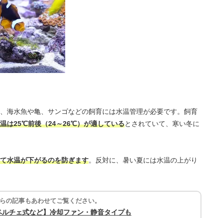
、海水魚や亀、サンゴなどの飼育には水温管理が必要です。飼育
温は25℃前後（24～26℃）が適している
とされていて、寒い冬に
て水温が下がるのを防ぎます
。反対に、暑い夏には水温の上がり
らの記事もあわせてご覧ください。
ペルチェ式など】冷却ファン・静音タイプも