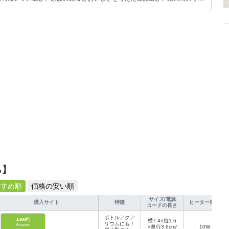
めのスイーツ選びに自信あり。鋭い目線で商品を見極め、少しでも日々の生
介します。
ら】
すすめ順
価格の安い順
サイズ/電源
購入サイト
特徴
ヒーター容量
コードの長さ
ボトルアクア
1,980円
横7.4×縦1.6
リウムにも！
Amazon
×奥行3.6cm/
10W