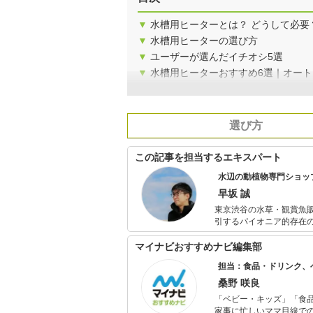
▼
水槽用ヒーターとは？ どうして必要
▼
水槽用ヒーターの選び方
▼
ユーザーが選んだイチオシ5選
▼
水槽用ヒーターおすすめ6選｜オー
選び方
この記事を担当するエキスパート
水辺の動植物専門ショップ「
早坂 誠
東京渋谷の水草・観賞魚販売を中心とした
引するパイオニア的存在の
多く発表しており、朝の
ビ番組セットや企画展、各イベント
マイナビおすすめナビ編集部
レ「アクアリウムとテラリ
担当：食品・ドリンク、
ンアクアリウム展」でのディレクションを担当す
魚飼育管理士アドバンス
桑野 咲良
士2級。著書「水草水槽の
「ベビー・キッズ」「食
家事に忙しいママ目線で