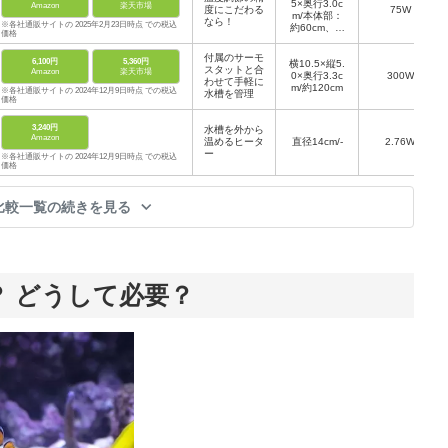
5×奥行3.0c
Amazon
楽天市場
度にこだわる
75W
m/本体部：
なら！
※各社通販サイトの 2025年2月23日時点 での税込
約60cm、ヒ
価格
ーター部：約
80cm
付属のサーモ
6,100円
5,360円
横10.5×縦5.
スタットと合
Amazon
楽天市場
0×奥行3.3c
300W
わせて手軽に
m/約120cm
※各社通販サイトの 2024年12月9日時点 での税込
水槽を管理
価格
3,240円
水槽を外から
Amazon
温めるヒータ
直径14cm/-
2.76W
ー
※各社通販サイトの 2024年12月9日時点 での税込
価格
比較一覧の続きを見る
 どうして必要？