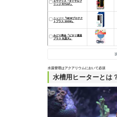
エヴァリス『ダイヤルブ
リッジ R75AF』
ニッソー『NEWプロテク
トプラス 300W』
みどり商会『ピタリ適温
プラス 丸型大』
水温管理はアクアリウムにおいて必須
水槽用ヒーターとは？