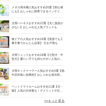
メダカ用水槽人気おすすめ20選【初心者
にも】おしゃれに飼育できるインテリア
向きも
犬用ハーネスおすすめ22選【犬に負担が
少ない】おしゃれな人気ブランドも
猫ドアの人気おすすめ16選【賃貸でも工
事不要でかんたん設置】 引き戸用も
犬用リュックおすすめ18選【小型犬・中
型犬】重たい子でも持ちやすい人気のキ
ャリーバッグ！
犬用ネッククーラー人気おすすめ5選【熱
中症対策に効果的】おしゃれな保冷剤タ
イプも
0
ペットドライルームおすすめ11選【犬・
猫】人気の日本製も！デメリットや注意
点は？
>>もっと見る