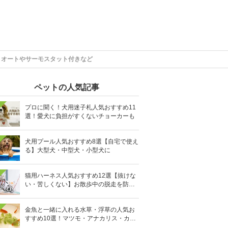
】オートやサーモスタット付きなど
ペットの人気記事
プロに聞く！犬用迷子札人気おすすめ11
選！愛犬に負担がすくないチョーカーも
犬用プール人気おすすめ8選【自宅で使え
る】大型犬・中型犬・小型犬に
猫用ハーネス人気おすすめ12選【抜けな
い・苦しくない】お散歩中の脱走を防止
に
金魚と一緒に入れる水草・浮草の人気お
すすめ10選！マツモ・アナカリス・カボ
ンバなど