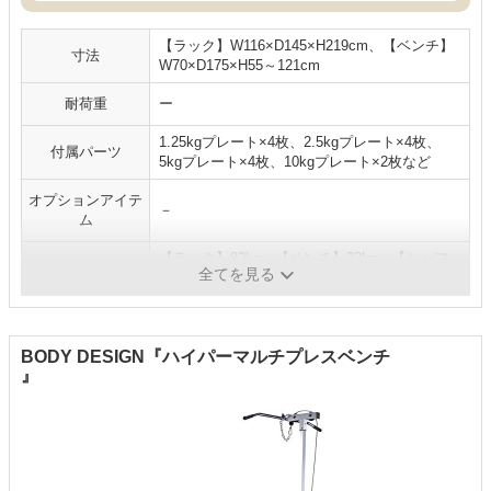
【ラック】W116×D145×H219cm、【ベンチ】
寸法
W70×D175×H55～121cm
耐荷重
ー
1.25kgプレート×4枚、2.5kgプレート×4枚、
付属パーツ
5kgプレート×4枚、10kgプレート×2枚など
オプションアイテ
－
ム
【ラック】82kg、【ベンチ】33kg、【シャフ
重量
全てを見る
ト・プレート】合計140kg
BODY DESIGN『ハイパーマルチプレスベンチ
』