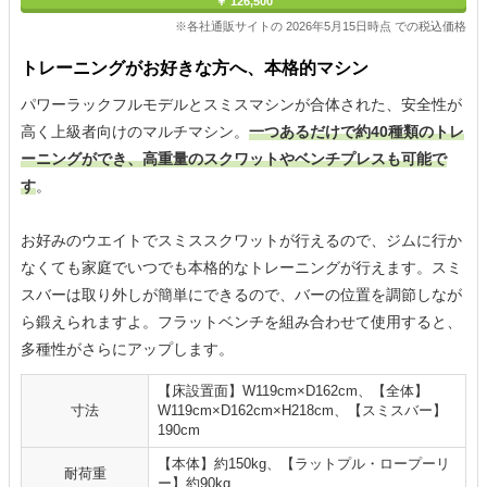
￥ 126,500
※各社通販サイトの 2026年5月15日時点 での税込価格
トレーニングがお好きな方へ、本格的マシン
パワーラックフルモデルとスミスマシンが合体された、安全性が
高く上級者向けのマルチマシン。
一つあるだけで約40種類のトレ
ーニングができ、高重量のスクワットやベンチプレスも可能で
す
。
お好みのウエイトでスミススクワットが行えるので、ジムに行か
なくても家庭でいつでも本格的なトレーニングが行えます。スミ
スバーは取り外しが簡単にできるので、バーの位置を調節しなが
ら鍛えられますよ。フラットベンチを組み合わせて使用すると、
多種性がさらにアップします。
【床設置面】W119cm×D162cm、【全体】
寸法
W119cm×D162cm×H218cm、【スミスバー】
190cm
【本体】約150kg、【ラットプル・ロープーリ
耐荷重
ー】約90kg