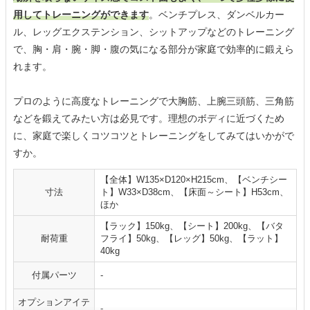
用してトレーニングができます
。ベンチプレス、ダンベルカー
ル、レッグエクステンション、シットアップなどのトレーニング
で、胸・肩・腕・脚・腹の気になる部分が家庭で効率的に鍛えら
れます。
プロのように高度なトレーニングで大胸筋、上腕三頭筋、三角筋
などを鍛えてみたい方は必見です。理想のボディに近づくため
に、家庭で楽しくコツコツとトレーニングをしてみてはいかがで
すか。
【全体】W135×D120×H215cm、【ベンチシー
寸法
ト】W33×D38cm、【床面～シート】H53cm、
ほか
【ラック】150kg、【シート】200kg、【バタ
耐荷重
フライ】50kg、【レッグ】50kg、【ラット】
40kg
付属パーツ
‐
オプションアイテ
‐