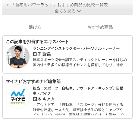
▼
「自宅用パワーラック」おすすめ商品の比較一覧表
全てを見る
選び方
おすすめ商品
この記事を担当するエキスパート
ランニングインストラクター・パーソナルトレーナー
田子 政昌
日本スポーツ協会公認アスレティックトレーナーをはじめ
国内外の数多くの指導ライセンスを保有しており、神奈川
県内でランニング・かけっこのスクール事業を展開しなが
ら、パーソナルジムの経営を行っています。 現在も現役で
陸上競技大会に出場しており、選手としての自身の目線や
マイナビおすすめナビ編集部
大手スポーツ量販店での社員経験・これまでの運動指導経
担当：スポーツ・自転車、アウトドア・キャンプ、自動
験を活かして様々なスポーツ関連の記事執筆に関わってき
車・バイク
ました。 各種スポーツ教室・健康運動教室・講演会などの
国本 もとき
ご依頼もお請けしております。
「アウトドア」「自動車」「スポーツ」分野を担当する、
好奇心旺盛な一児の父。週末は小学生の娘とキャンプやサ
イクリングに出かけ、実体験を記事づくりにも活かしてい
ます。読者の「知りたい」を分かりやすく届けることをモ
ットーに、信頼できるコンテンツ制作に努めています。