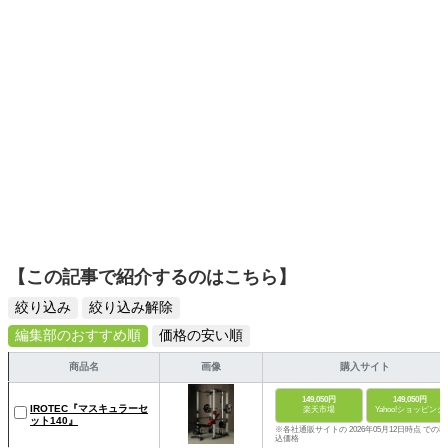
【この記事で紹介するのはこちら】
絞り込み
絞り込み解除
編集部のおすすめ順
価格の安い順
商品名
画像
購入サイト
149,050円
149,050円
IROTEC『マスキュラーセ
楽天市場
Yahoo!ショッピング
ット140』
※各社通販サイトの 2026年05月12日時点 での税
込価格