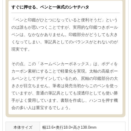
すぐに押せる、ペンと一体式のシヤチハタ
「ペンと印鑑がひとつになっていると便利そうだ」という
のは誰もが思いつくことですが、実用的な印鑑つきボール
ペンは、なかなかありません。印鑑部分がどうしても大き
くなってしまい、筆記具としてのバランスがとれないのが
現実です。
その点、この「ネームペンカーボネックス」は、ボディを
カーボン素材にすることで軽量化を実現。太軸の高級ボー
ルペンとしてデザインしているため、尻軸の印鑑部分の大
きさが目立ちません。筆者は発売当初からこのペンを使っ
ていますが、普通の筆記具としても浸透印としても使い勝
手がよく愛用しています。書類を作成し、ハンコを押す機
会の多い人は重宝するでしょう。
本体サイズ
幅13.6×奥行18.0×高さ138.0mm