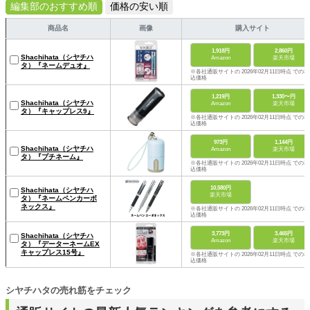
編集部のおすすめ順
価格の安い順
商品名
画像
購入サイト
1,918円
2,860円
Shachihata（シヤチハ
Amazon
楽天市場
タ）『ネームデュオ』
※各社通販サイトの 2026年02月11日時点 での税
込価格
1,219円
1,330〜円
Shachihata（シヤチハ
Amazon
楽天市場
タ）『キャップレス9』
※各社通販サイトの 2026年02月11日時点 での税
込価格
973円
1,144円
Shachihata（シヤチハ
Amazon
楽天市場
タ）『プチネーム』
※各社通販サイトの 2026年02月11日時点 での税
込価格
10,580円
Shachihata（シヤチハ
楽天市場
タ）『ネームペンカーボ
ネックス』
※各社通販サイトの 2026年02月11日時点 での税
込価格
3,773円
3,465円
Shachihata（シヤチハ
Amazon
楽天市場
タ）『データーネームEX
キャップレス15号』
※各社通販サイトの 2026年02月11日時点 での税
込価格
シヤチハタの売れ筋をチェック