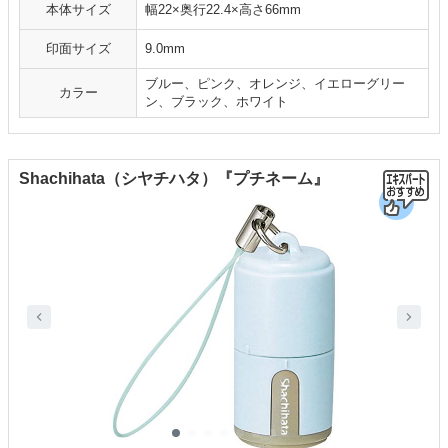
本体サイズ
幅22×奥行22.4×高さ66mm
印面サイズ
9.0mm
ブルー、ピンク、オレンジ、イエローグリー
カラー
ン、ブラック、ホワイト
Shachihata（シヤチハタ）『プチネーム』