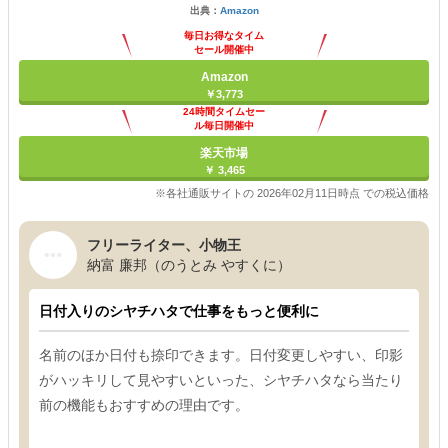
出典：
Amazon
毎日お得なタイム
セール開催中
Amazon
￥3,773
24時間タイムセー
ル毎日開催中
楽天市場
￥ 3,465
※各社通販サイトの 2026年02月11日時点 での税込価格
フリーライター、小物王
納富 廉邦（のうとみ やすくに）
日付入りのシヤチハタで仕事をもっと便利に
名前のほか日付も捺印できます。日付変更しやすい、印影
がハッキリして見やすいといった、シヤチハタなら当たり
前の機能もおすすめの理由です。