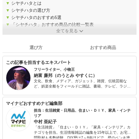
▼
シヤチハタとは
▼
シヤチハタの選び方
▼
シヤチハタのおすすめ5選
▼
「シヤチハタ」おすすめ商品の比較一覧表
全てを見る
選び方
おすすめ商品
この記事を担当するエキスパート
フリーライター、小物王
納富 廉邦（のうとみ やすくに）
文化、飲食、メディア、ガジェット、雑貨、伝統芸能な
ど、娯楽全般をフィールドに雑誌、書籍、テレビ、ラジ
オ、講演などで活動する。 文具系、カバンなどの装身具、
お茶、やかん、ガジェット、小説、落語などに関する著書
もある。テレビ「マツコの知らない世界」ではボールペン
マイナビおすすめナビ編集部
の人、「嵐にしやがれ」ではシステム手帳の人として出
担当：生活雑貨・日用品、住まい・ＤＩＹ、家具・インテ
演。
リア
中村 亜紀子
「生活雑貨」「住まい・ＤＩＹ」「家具・インテリア」カ
テゴリを担当。生活情報雑誌の編集を15年以上で、お宅訪
問取材も多数経験。DIY歴は7～8年ほどで、壁のペンキ塗