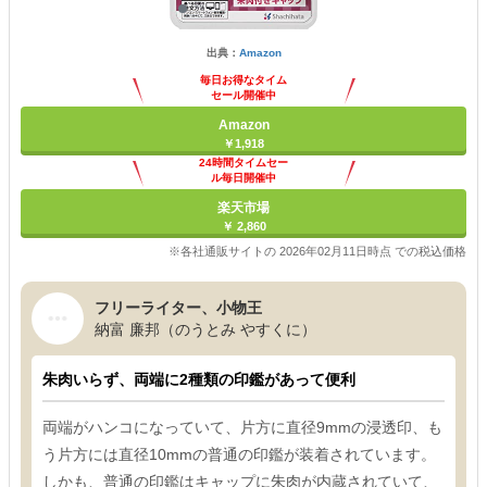
出典：
Amazon
毎日お得なタイム
セール開催中
Amazon
￥1,918
24時間タイムセー
ル毎日開催中
楽天市場
￥ 2,860
※各社通販サイトの 2026年02月11日時点 での税込価格
フリーライター、小物王
納富 廉邦（のうとみ やすくに）
朱肉いらず、両端に2種類の印鑑があって便利
両端がハンコになっていて、片方に直径9mmの浸透印、も
う片方には直径10mmの普通の印鑑が装着されています。
しかも、普通の印鑑はキャップに朱肉が内蔵されていて、