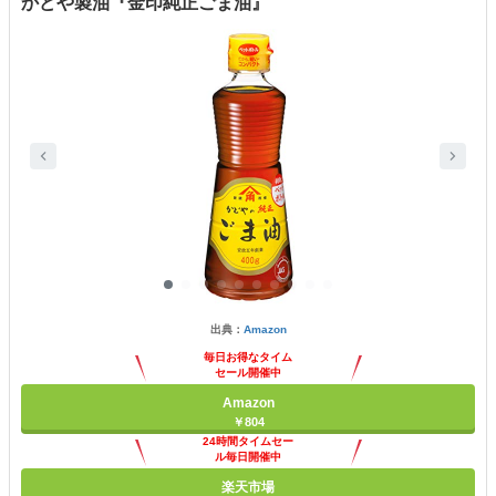
かどや製油『金印純正ごま油』
出典：
Amazon
毎日お得なタイム
セール開催中
Amazon
￥804
24時間タイムセー
ル毎日開催中
楽天市場