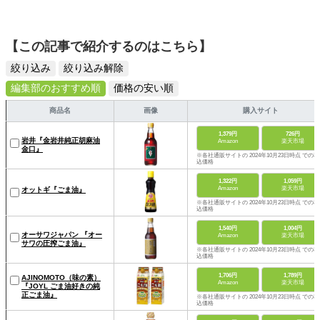
【この記事で紹介するのはこちら】
絞り込み
絞り込み解除
編集部のおすすめ順
価格の安い順
商品名
画像
購入サイト
1,379円
726円
岩井『金岩井純正胡麻油
Amazon
楽天市場
金口』
※各社通販サイトの 2024年10月23日時点 での税
込価格
1,322円
1,059円
Amazon
楽天市場
オットギ『ごま油』
※各社通販サイトの 2024年10月23日時点 での税
込価格
1,540円
1,004円
オーサワジャパン 『オー
Amazon
楽天市場
サワの圧搾ごま油』
※各社通販サイトの 2024年10月23日時点 での税
込価格
1,706円
1,789円
AJINOMOTO（味の素）
Amazon
楽天市場
『JOYL ごま油好きの純
正ごま油』
※各社通販サイトの 2024年10月23日時点 での税
込価格