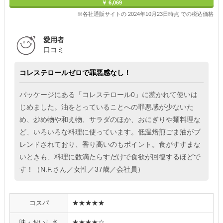
￥ 6,069
※各社通販サイトの 2024年10月23日時点 での税込価格
愛用者
口コミ
コレステロールゼロで罪悪感なし！
パッケージにある「コレステロール0」に惹かれて使いは
じめました。油をとっていることへの罪悪感が少ないた
め、炒め物や和え物、サラダのほか、おにぎりや麺料理な
ど、いろいろな料理に使っています。低温焙煎ごま油がブ
レンドされており、香り高いのもポイント。食がすすまな
いときも、料理に数滴たらすだけで食欲が回復するほどで
す！（N.F.さん／女性／37歳／会社員）
コスパ
★★★★★
味・おいしさ
★★★★☆