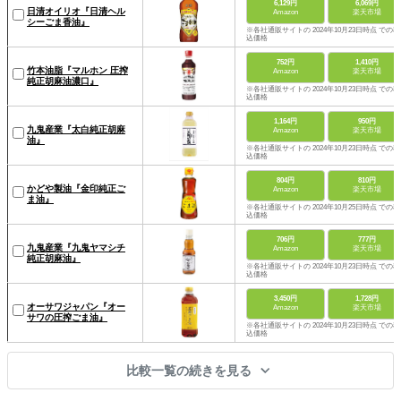
6,129円
6,069円
日清オイリオ『日清ヘル
Amazon
楽天市場
シーごま香油』
※各社通販サイトの 2024年10月23日時点 での税
込価格
752円
1,410円
竹本油脂『マルホン 圧搾
Amazon
楽天市場
純正胡麻油濃口』
※各社通販サイトの 2024年10月23日時点 での税
込価格
1,164円
950円
九鬼産業『太白純正胡麻
Amazon
楽天市場
油』
※各社通販サイトの 2024年10月23日時点 での税
込価格
804円
810円
かどや製油『金印純正ご
Amazon
楽天市場
ま油』
※各社通販サイトの 2024年10月25日時点 での税
込価格
706円
777円
九鬼産業『九鬼ヤマシチ
Amazon
楽天市場
純正胡麻油』
※各社通販サイトの 2024年10月23日時点 での税
込価格
3,450円
1,728円
オーサワジャパン『オー
Amazon
楽天市場
サワの圧搾ごま油』
※各社通販サイトの 2024年10月23日時点 での税
込価格
比較一覧の続きを見る