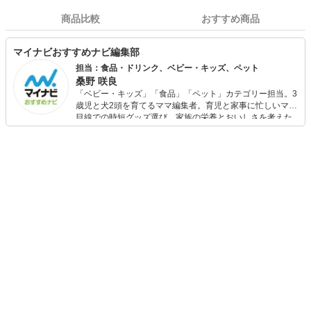
商品比較
おすすめ商品
マイナビおすすめナビ編集部
担当：食品・ドリンク、ベビー・キッズ、ペット
桑野 咲良
「ベビー・キッズ」「食品」「ペット」カテゴリー担当。3
歳児と犬2頭を育てるママ編集者。育児と家事に忙しいママ
目線での時短グッズ選び、家族の栄養とおいしさを考えた
食品選び、束の間のリラックスタイムを楽しむためのスイ
ーツ選びに自信あり。鋭い目線で商品を見極め、少しでも
日々の生活が豊かになるものを紹介します。