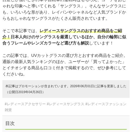
ゃれな印象へと導いてくれる「サングラス」。そんなサングラスに
も、いろいろな形があり、レイバンやシャネルなど人気ブランドか
らもおしゃれなサングラスがたくさん販売されています。
そこで本記事では、
レディースサングラスのおすすめ商品をご紹
介！
日本人向けのサングラスを厳選しているほか、自分の輪郭に似
合うフレームやレンズカラーなど選び方も解説
しています！
この記事では、UVカットグラスの選び方とおすすめ商品をご紹介。
通販の最新人気ランキングのほか、ユーザーが「買ってよかった」
とイチオシする商品も口コミ付きで掲載するので、ぜひ参考にして
くださいね。
本記事はプロモーションが含まれています。2026年06月01日に記事を更新しました
（公開日2019年04月26日）
#レディースアクセサリー
#レディースサングラス
#レディースファッション
雑貨
目次