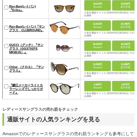
18,612円
24,816円
Ray-Ban(レイバン)
Amazon
楽天市場
『Erika』
※各社通販サイトの 2025年05月28日時点 での税
込価格
16,816円
20,780円
Ray-Ban(レイバン)『サン
Amazon
楽天市場
グラス CLUBROUND』
※各社通販サイトの 2025年05月28日時点 での税
込価格
50,920円
34,000円
GUCCI（グッチ）『サン
Amazon
楽天市場
グラス（GG3792FS
MKW/J6）』
※各社通販サイトの 2025年05月28日時点 での税
込価格
15,980円
15,980円
Chloe （クロエ） 『サン
Amazon
楽天市場
グラス』
※各社通販サイトの 2025年05月28日時点 での税
込価格
3,400円
4,877円
『鯖江メーカーライトカ
Amazon
楽天市場
ラーレンズでしっかりガ
ード』
※各社通販サイトの 2025年05月28日時点 での税
込価格
レディースサングラスの売れ筋をチェック
通販サイトの人気ランキングを見る
Amazonでのレディースサングラスの売れ筋ランキングも参考にして