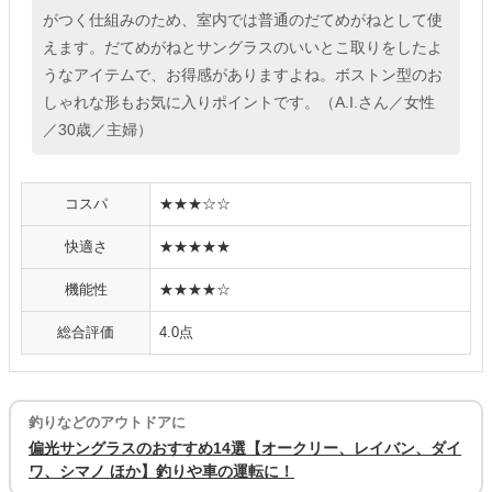
がつく仕組みのため、室内では普通のだてめがねとして使
えます。だてめがねとサングラスのいいとこ取りをしたよ
うなアイテムで、お得感がありますよね。ボストン型のお
しゃれな形もお気に入りポイントです。（A.I.さん／女性
／30歳／主婦）
コスパ
★★★☆☆
快適さ
★★★★★
機能性
★★★★☆
総合評価
4.0点
釣りなどのアウトドアに
偏光サングラスのおすすめ14選【オークリー、レイバン、ダイ
ワ、シマノ ほか】釣りや車の運転に！