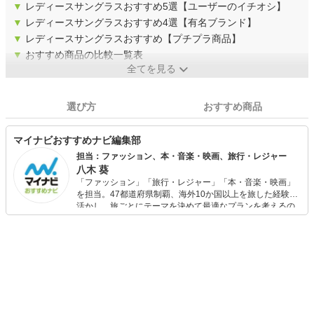
▼
レディースサングラスおすすめ5選【ユーザーのイチオシ】
▼
レディースサングラスおすすめ4選【有名ブランド】
▼
レディースサングラスおすすめ【プチプラ商品】
▼
おすすめ商品の比較一覧表
全てを見る
選び方
おすすめ商品
マイナビおすすめナビ編集部
担当：ファッション、本・音楽・映画、旅行・レジャー
八木 葵
「ファッション」「旅行・レジャー」「本・音楽・映画」
を担当。47都道府県制覇、海外10か国以上を旅した経験を
活かし、旅ごとにテーマを決めて最適なプランを考えるの
が得意。また、アパレルショップでの販売経験もあり。誰
でも手軽に楽しめるプチプラとトレンドを取り入れたコー
ディネートを提案します。本や映画から受けたインスピレ
ーションを日常や仕事に活かすことを大切にし、記事では
そんな視点から選んだおすすめ作品やアイテムを紹介しま
す。