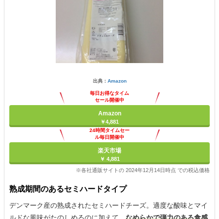
出典：
Amazon
毎日お得なタイム
セール開催中
Amazon
￥4,881
24時間タイムセー
ル毎日開催中
楽天市場
￥ 4,881
※各社通販サイトの 2024年12月14日時点 での税込価格
熟成期間のあるセミハードタイプ
デンマーク産の熟成されたセミハードチーズ。適度な酸味とマイ
ルドな風味がたのしめるのに加えて、
なめらかで弾力のある食感