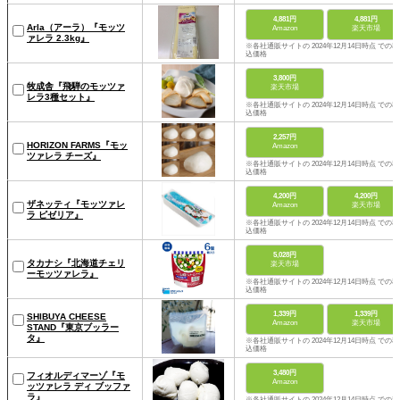
4,881円
4,881円
Arla（アーラ）『モッツ
Amazon
楽天市場
ァレラ 2.3kg』
※各社通販サイトの 2024年12月14日時点 での税
込価格
3,800円
牧成舎『飛騨のモッツァ
楽天市場
レラ3種セット』
※各社通販サイトの 2024年12月14日時点 での税
込価格
2,257円
HORIZON FARMS『モッ
Amazon
ツァレラ チーズ』
※各社通販サイトの 2024年12月14日時点 での税
込価格
4,200円
4,200円
ザネッティ『モッツァレ
Amazon
楽天市場
ラ ピゼリア』
※各社通販サイトの 2024年12月14日時点 での税
込価格
5,028円
タカナシ『北海道チェリ
楽天市場
ーモッツァレラ』
※各社通販サイトの 2024年12月14日時点 での税
込価格
1,339円
1,339円
SHIBUYA CHEESE
Amazon
楽天市場
STAND『東京ブッラー
タ』
※各社通販サイトの 2024年12月14日時点 での税
込価格
3,480円
フィオルディマーゾ『モ
Amazon
ッツァレラ ディ ブッファ
ラ』
※各社通販サイトの 2024年12月14日時点 での税