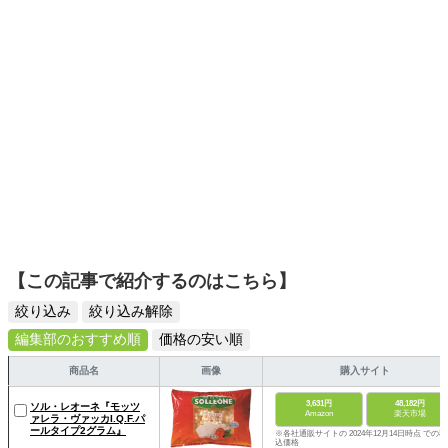
【この記事で紹介するのはこちら】
絞り込み
絞り込み解除
編集部のおすすめ順
価格の安い順
商品名
画像
購入サイト
3,631円
48,182円
ソル・レオーネ『モッツ
Amazon
楽天市場
ァレラ・ヴァッカI.Q.F.パ
ールタイプ2グラム』
※各社通販サイトの 2024年12月14日時点 での税
込価格