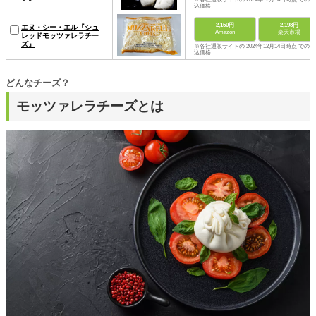
込価格
2,160円
2,198円
エヌ・シー・エル『シュ
Amazon
楽天市場
レッドモッツァレラチー
ズ』
※各社通販サイトの 2024年12月14日時点 での税
込価格
どんなチーズ？
モッツァレラチーズとは