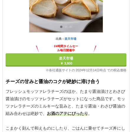
出典：
楽天市場
24時間タイムセー
ル毎日開催中
楽天市場
￥ 3,800
※各社通販サイトの 2024年12月14日時点 での税込価格
チーズの甘みと醤油のコクが絶妙に溶け合う
フレッシュモッツァレラチーズのほか、たまり醤油漬けとわさび
醤油漬けのモッツァレラチーズがセットになった商品です。モッ
ツァレラチーズのミルキーな旨みと、たまり醤油・わさび醤油の
組み合わせは絶妙で、
お酒のアテにぴったり
。
こまかく刻んで和えものにしたり、ごはんに乗せてチーズ丼にし