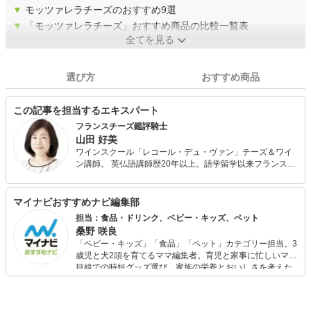
▼
モッツァレラチーズのおすすめ9選
▼
「モッツァレラチーズ」おすすめ商品の比較一覧表
全てを見る
選び方
おすすめ商品
この記事を担当するエキスパート
フランスチーズ鑑評騎士
山田 好美
ワインスクール「レコール・デュ・ヴァン」チーズ＆ワイ
ン講師。 英仏語講師歴20年以上。語学留学以来フランスの
チーズとワインの魅力の虜となり以降ワインとチーズの資
格を取得し ワイン＆チーズ講師としても活動を続けてい
ます。近年は国内の生産者の動向にも注目し応援していま
マイナビおすすめナビ編集部
す。
担当：食品・ドリンク、ベビー・キッズ、ペット
桑野 咲良
「ベビー・キッズ」「食品」「ペット」カテゴリー担当。3
歳児と犬2頭を育てるママ編集者。育児と家事に忙しいママ
目線での時短グッズ選び、家族の栄養とおいしさを考えた
食品選び、束の間のリラックスタイムを楽しむためのスイ
ーツ選びに自信あり。鋭い目線で商品を見極め、少しでも
日々の生活が豊かになるものを紹介します。