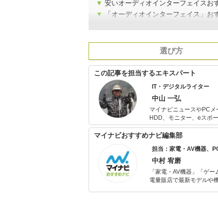
▼
安いオーディオインターフェイスお
▼
「オーディオインターフェイス」お
選び方
この記事を担当するエキスパート
IT・デジタルライター
中山 一弘
マイナビニュースやPCメ
HDD、モニター、eスポ
ルで執筆実績あり。 多くのIT・デジタル系の執筆実績がある反面、休日はもっぱらアウトドア派。趣
味の釣りやサバゲー、さら
マイナビおすすめナビ編集部
担当：家電・AV機器、
中村 宥磨
「家電・AV機器」「ゲー
電量販店で最新モデルや
イトルやイベント情報も
シュで使いやすい家電や