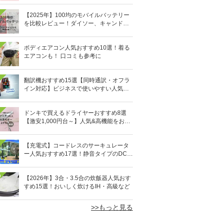
【2025年】100均のモバイルバッテリー
を比較レビュー！ダイソー、キャンドゥ
どっちがいい？
ボディエアコン人気おすすめ10選！着る
エアコンも！ 口コミも参考に
翻訳機おすすめ15選【同時通訳・オフラ
イン対応】ビジネスで使いやすい人気の
イヤホン型も
ドンキで買えるドライヤーおすすめ8選
【激安1,000円台～】人気&高機能をお得
にゲット！
【充電式】コードレスのサーキュレータ
ー人気おすすめ17選！静音タイプのDCモ
ーターも
0
【2026年】3合・3.5合の炊飯器人気おす
すめ15選！おいしく炊けるIH・高級など
>>もっと見る