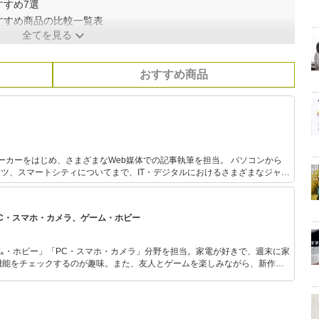
すすめ7選
すすめ商品の比較一覧表
全てを見る
おすすめ商品
ーカーをはじめ、さまざまなWeb媒体での記事執筆を担当。 パソコンから
ーツ、スマートシティについてまで、IT・デジタルにおけるさまざまなジャン
にはDIYで山の開拓も行っている。
PC・スマホ・カメラ、ゲーム・ホビー
ム・ホビー」「PC・スマホ・カメラ」分野を担当。家電が好きで、週末に家
機能をチェックするのが趣味。また、友人とゲームを楽しみながら、新作タ
いち早くキャッチ。記事を通して、生活の質を底上げしてくれるスタイリッ
、みんなで楽しめるゲームを発信していきます！