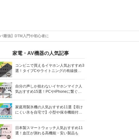
パ最強】DTM入門や初心者に
家電・AV機器の人気記事
コンビニで買えるイヤホン人気おすすめ3
選！タイプCやライトニングの有線接続
タイプも
自分の声しか拾わないイヤホンマイク人
気おすすめ15選！PCやiPhoneに繋ぐ有
線など
家庭用製氷機の人気おすすめ11選【溶け
にくい氷を自宅で】小型や保冷機能付き
も
日本製スマートウォッチ人気おすすめ11
選！血圧が測れる高機能・安い製品も