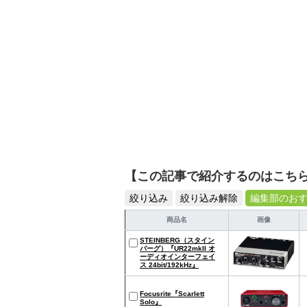
【この記事で紹介するのはこち
絞り込み
絞り込み解除
編集部のお
商品名
画像
STEINBERG（スタイン
バーグ）『UR22mkII オ
ーディオインターフェイ
ス 24bit/192kHz』
Focusrite『Scarlett
Solo』