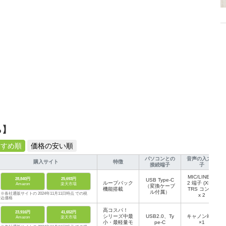
ら】
すすめ順
価格の安い順
パソコンとの
音声の入力端
購入サイト
特徴
接続端子
子
MIC/LINE 1/
28,840円
25,693円
USB Type-C
ループバック
2 端子 (XLR/
Amazon
楽天市場
（変換ケーブ
機能搭載
TRS コンボ)
ル付属）
※各社通販サイトの 2024年11月11日時点 での税
x 2
込価格
高コスパ！
23,916円
41,652円
シリーズ中最
USB2.0、Ty
キャノン端子
Amazon
楽天市場
小・最軽量モ
pe-C
×1