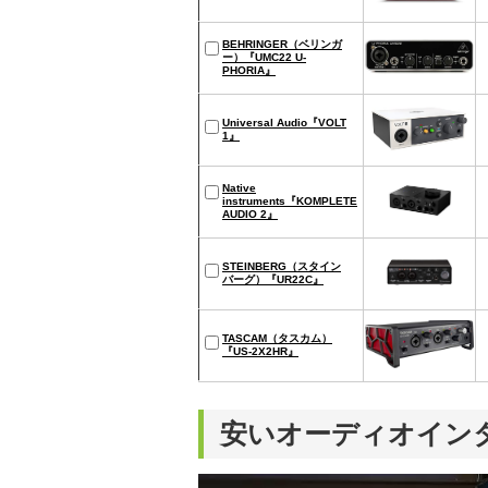
BEHRINGER（ベリンガ
ー）『UMC22 U-
PHORIA』
Universal Audio『VOLT
1』
Native
instruments『KOMPLETE
AUDIO 2』
STEINBERG（スタイン
バーグ）『UR22C』
TASCAM（タスカム）
『US-2X2HR』
安いオーディオイン