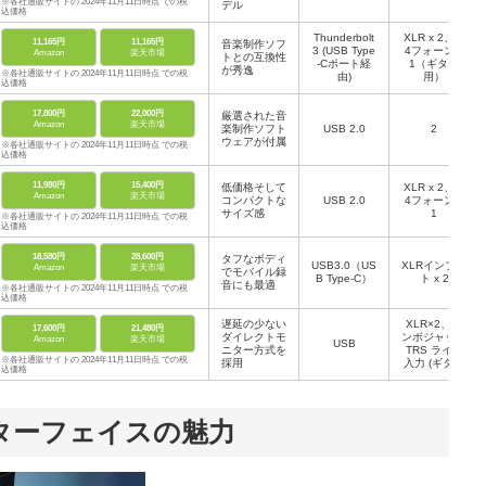
※各社通販サイトの 2024年11月11日時点 での税
デル
込価格
Thunderbolt
XLR x 2、1/
11,165円
11,165円
音楽制作ソフ
3 (USB Type
4フォーン x
Amazon
楽天市場
トとの互換性
-Cポート経
1（ギター
が秀逸
※各社通販サイトの 2024年11月11日時点 での税
由)
用）
込価格
17,800円
22,000円
厳選された音
Amazon
楽天市場
楽制作ソフト
USB 2.0
2
ウェアが付属
※各社通販サイトの 2024年11月11日時点 での税
込価格
11,980円
15,400円
低価格そして
XLR x 2、1/
Amazon
楽天市場
コンパクトな
USB 2.0
4フォーン x
サイズ感
1
※各社通販サイトの 2024年11月11日時点 での税
込価格
18,580円
28,600円
タフなボディ
USB3.0（US
XLRインプッ
Amazon
楽天市場
でモバイル録
B Type-C）
ト x 2
音にも最適
※各社通販サイトの 2024年11月11日時点 での税
込価格
遅延の少ない
XLR×2、コ
17,600円
21,480円
ダイレクトモ
ンボジャック
Amazon
楽天市場
USB
ニター方式を
TRS ライン
※各社通販サイトの 2024年11月11日時点 での税
採用
入力 (ギター
込価格
入力対応)×2
ターフェイスの魅力