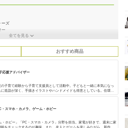
ォーズ
ター
全てを見る
おすすめ商品
子応援アドバイザー
児の子育て経験から子育て支援員として活動中。子どもと一緒に本気になっ
具に造詣が深く、手描きイラストやハンドメイドも得意としている。住環境
ためミネラル教室や醗酵料理教室、そして美味しい除去食教室などを開講。
PC・スマホ・カメラ、ゲーム・ホビー
ム・ホビー」「PC・スマホ・カメラ」分野を担当。家電が好きで、週末に家
機能をチェックするのが趣味。また、友人とゲームを楽しみながら、新作タ