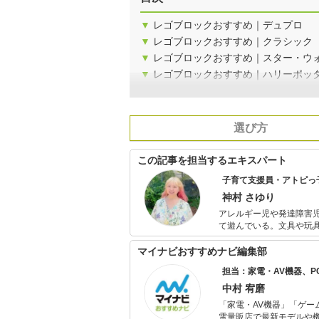
▼
レゴブロックおすすめ｜デュプロ
▼
レゴブロックおすすめ｜クラシック
▼
レゴブロックおすすめ｜スター・ウ
▼
レゴブロックおすすめ｜ハリーポッ
選び方
この記事を担当するエキスパート
子育て支援員・アトピっ
神村 さゆり
アレルギー児や発達障害
て遊んでいる。文具や玩
や食育の大切さを伝える
マイナビおすすめナビ編集部
担当：家電・AV機器、
中村 宥磨
「家電・AV機器」「ゲー
電量販店で最新モデルや