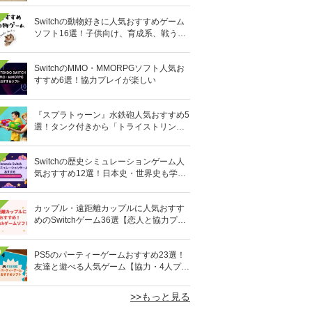
Switchの動物好きに人気おすすめゲーム
ソフト16選！子供向け、育成系、戦う格
闘系も!?
SwitchのMMO・MMORPGソフト人気お
すすめ6選！協力プレイが楽しい
『スプラトゥーン』水鉄砲人気おすすめ5
選！タンク付きから「トライストリンガ
ー」まで
Switchの歴史シミュレーションゲーム人
気おすすめ12選！日本史・世界史も学べ
る
カップル・遠距離カップルに人気おすす
めのSwitchゲーム36選【恋人と協力プレ
イ】オンライン対応も
0
PS5のパーティーゲームおすすめ23選！
友達と遊べる人気ゲーム【協力・4人プレ
イなど】
>>もっと見る