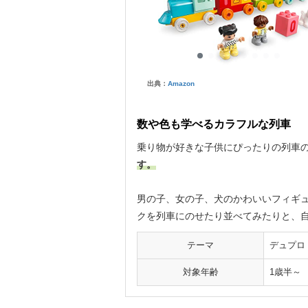
出典：
Amazon
数や色も学べるカラフルな列車
乗り物が好きな子供にぴったりの列車
す。
男の子、女の子、犬のかわいいフィギ
クを列車にのせたり並べてみたりと、
テーマ
デュプロ
対象年齢
1歳半～