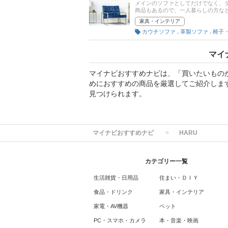
メインのソファとしてだけでなく、
商品もあるので、一人暮らしの方な
では、ベンチソファの選び方とおす
家具・インテリア
プ、人気のニトリの商品など厳選し
,
,
カウチソファ
革製ソファ
椅子
マイ
マイナビおすすめナビは、「買いたいもの
めにおすすめの商品を厳選してご紹介しま
見つけられます。
マイナビおすすめナビ
HARU
カテゴリー一覧
生活雑貨・日用品
住まい・ＤＩＹ
食品・ドリンク
家具・インテリア
家電・AV機器
ペット
PC・スマホ・カメラ
本・音楽・映画