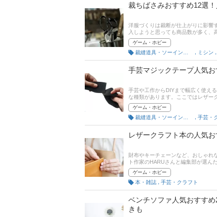
裁ちばさみおすすめ12選
洋服づくりは裁断が仕上がりに影響
入しようと思っても商品数が多く、
で、裁ちばさみの選び方とおすすめ
ゲーム・ホビー
ランキングもありますのでので、売
,
裁縫道具・ソーイングセット
ミシン
手芸マジックテープ人気おす
手芸や工作からDIYまで幅広く使え
な種類があります。ここではレザー
事の最後には、amazonなど通販
ゲーム・ホビー
みてください。
,
裁縫道具・ソーイングセット
手芸・
レザークラフト本の人気お
財布やキーチェーンなど、おしゃれ
ト作家のHARUさんと編集部が選ん
も楽しめる商品も幅広く紹介するの
ゲーム・ホビー
,
本・雑誌
手芸・クラフト
ベンチソファ人気おすすめ
きも