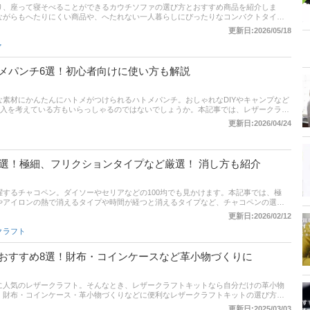
り、座って寝そべることができるカウチソファの選び方とおすすめ商品を紹介しま
ながらもへたりにくい商品や、へたれない一人暮らしにぴったりなコンパクトタイ
クアップ。後半には、比較一覧表や通販サイトの最新人気ランキングもあるので、売
更新日:2026/05/18
てみてください。
ァ
メパンチ6選！初心者向けに使い方も解説
素材にかんたんにハトメがつけられるハトメパンチ。おしゃれなDIYやキャンプなど
購入を考えている方もいらっしゃるのではないでしょうか。本記事では、レザークラフ
ハトメパンチの基礎知識や使い方、選ぶポイント、そして、おすすめ商品をご紹介。両面
更新日:2026/04/24
クアップしています。初心者向けに基礎知識からしっかり解説しているので、ぜひ参
1選！極細、フリクションタイプなど厳選！ 消し方も紹介
するチャコペン。ダイソーやセリアなどの100均でも見かけます。本記事では、極
やアイロンの熱で消えるタイプや時間が経つと消えるタイプなど、チャコペンの選び
ユーザーの口コミにも注目です。通販サイトの人気ランキングもありますので、売れ
更新日:2026/02/12
さい。
クラフト
おすすめ8選！財布・コインケースなど革小物づくりに
に人気のレザークラフト。そんなとき、レザークラフトキットなら自分だけの革小物
、財布・コインケース・革小物づくりなどに便利なレザークラフトキットの選び方と
の後半には、レザークラフトを作る際に揃えておいた方がいい道具も解説しています
更新日:2025/03/03