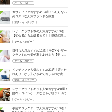
ゲーム・ホビー
カウチソファおすすめ13選！へたらない
高コスパな人気ブランドを厳選
家具・インテリア
レザークラフト本の人気おすすめ13選
【初心者から上級者まで！】基礎知識も
身につく
ゲーム・ホビー
目打ち人気おすすめ11選！手芸やレザー
クラフトの作業効率をあげよう【美しい
出来上がりを】
ゲーム・ホビー
ベンチソファ人気おすすめ21選【背もた
れあり・なし】小さめでおしゃれな商品
や収納つきも
家具・インテリア
レザークラフトキット人気おすすめ8選！
財布・コインケースなど革小物づくりに
ゲーム・ホビー
手芸マジックテープ人気おすすめ13選！
0