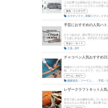
この記事では座面が広く作られてお
す。ニトリといったブランドの安い
プ、おしゃれなレザー製などをピッ
家具・インテリア
れ筋や口コミとあわせてチェックし
,
,
カウチソファ
革製ソファ
ソフ
手芸におすすめの人気ハト
ひとつあれば、紙や革などさまざまな
でも楽しめるため、DIYを行う方は
ト作家のHARUさん監修のもと、
住まい・ＤＩＹ
タイプやお得なセット商品までピッ
,
工具
DIY
考にしてくださいね。
チャコペン人気おすすめ2
刺繍やパッチワークなどの手芸に活躍
細、フリクションタイプ、そして水
方とおすすめ商品をご紹介します。
ゲーム・ホビー
筋や口コミをチェックしてみてくだ
,
裁縫道具・ソーイングセット
手芸・
レザークラフトキット人気
自宅で楽しめる趣味を探している人
をかんたんに作れます。本記事では
おすすめ商品をご紹介します。記事
ゲーム・ホビー