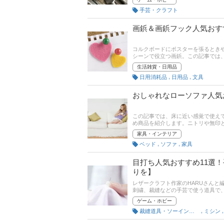
ので、ぜひチェックしてください！
手芸・クラフト
画鋲＆画鋲フック人気おす
コルクボードにポスターを張るとき
シーンで役立つ画鋲。この記事では
クの選び方やおすすめ商品をご紹介し
生活雑貨・日用品
クなど、幅広く厳選しました。さら
,
,
日用消耗品
日用品
文具
方は、ぜひ最後までご覧ください。
おしゃれなローソファ人気
この記事では、床に近い感覚で使え
め商品を紹介します。ニトリや無印
ベッドタイプ、ハイバックなども！
家具・インテリア
商品も口コミ付きで掲載するので、
,
,
ベッド
ソファ
家具
目打ち人気おすすめ11選
りを】
レザークラフト作家のHARUさん
刺繍、裁縫などの手芸で使う道具で
上げたい人は、ぜひ一度使ってみま
ゲーム・ホビー
,
裁縫道具・ソーイングセット
ミシン