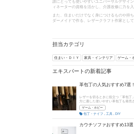
誰にとっても使いやすいユニバーサルデザイン
ィネーターの資格を活かし、介護改修に力を入
また、住まいだけでなく身につけるものや持ち
ダーメイドで作る、レザークラフト作家として
担当カテゴリ
住まい・ＤＩＹ
家具・インテリア
ゲーム・
エキスパートの新着記事
革包丁の人気おすすめ7選
レザーを切るときに役立つ「革包丁
方に適した使いやすい革包丁も発売
び方を覚えておくと便利です。この
ゲーム・ホビー
品をご紹介します。
,
,
包丁・ナイフ
工具
DIY
カウチソファおすすめ13