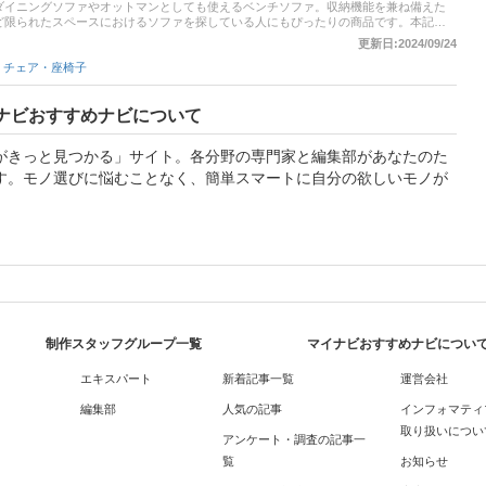
ダイニングソファやオットマンとしても使えるベンチソファ。収納機能を兼ね備えた
ど限られたスペースにおけるソファを探している人にもぴったりの商品です。本記事
すめ商品をご紹介。背もたれあり・背もたれなしのタイプや、おしゃれな小さめタイ
更新日:2024/09/24
ました。ぜひ、チェックしてみてくださいね。
・チェア・座椅子
ナビおすすめナビについて
がきっと見つかる」サイト。各分野の専門家と編集部があなたのた
す。モノ選びに悩むことなく、簡単スマートに自分の欲しいモノが
制作スタッフグループ一覧
マイナビおすすめナビについ
エキスパート
新着記事一覧
運営会社
編集部
人気の記事
インフォマティ
取り扱いについ
アンケート・調査の記事一
覧
お知らせ