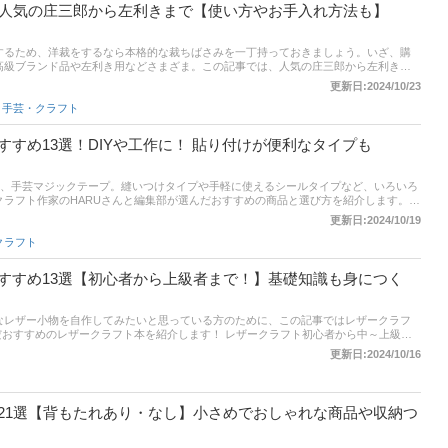
！人気の庄三郎から左利きまで【使い方やお手入れ方法も】
するため、洋裁をするなら本格的な裁ちばさみを一丁持っておきましょう。いざ、購
高級ブランド品や左利き用などさまざま。この記事では、人気の庄三郎から左利きま
商品、使い方やお手入れ方法もご紹介します。記事後半には、通販サイトの最新人気
更新日:2024/10/23
れ筋や口コミを確認してみよう。
,
手芸・クラフト
すめ13選！DIYや工作に！ 貼り付けが便利なタイプも
る、手芸マジックテープ。縫いつけタイプや手軽に使えるシールタイプなど、いろいろ
クラフト作家のHARUさんと編集部が選んだおすすめの商品と選び方を紹介します。記
サイトの最新人気ランキングも載せているので、売れ筋や口コミもあわせてチェックして
更新日:2024/10/19
クラフト
すすめ13選【初心者から上級者まで！】基礎知識も身につく
なレザー小物を自作してみたいと思っている方のために、この記事ではレザークラフ
だおすすめのレザークラフト本を紹介します！ レザークラフト初心者から中～上級者
で、ぜひチェックしてくださいね！
更新日:2024/10/16
21選【背もたれあり・なし】小さめでおしゃれな商品や収納つ