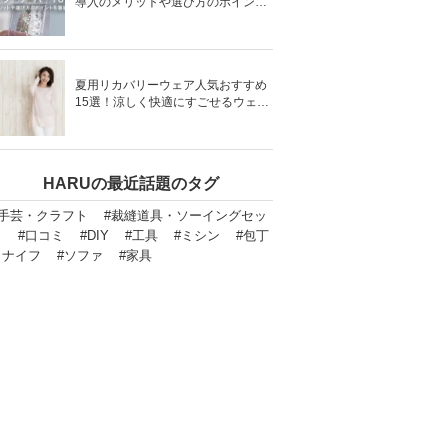
導入のメリットや選び方のポイント
を徹底解説
夏用リカバリーウェア人気おすすめ
15選！涼しく快適にすごせるウェア
をご紹介！
HARUの最近話題のタグ
#手芸・クラフト
#裁縫道具・ソーイングセッ
ト
#口コミ
#DIY
#工具
#ミシン
#包丁
・ナイフ
#ソファ
#家具