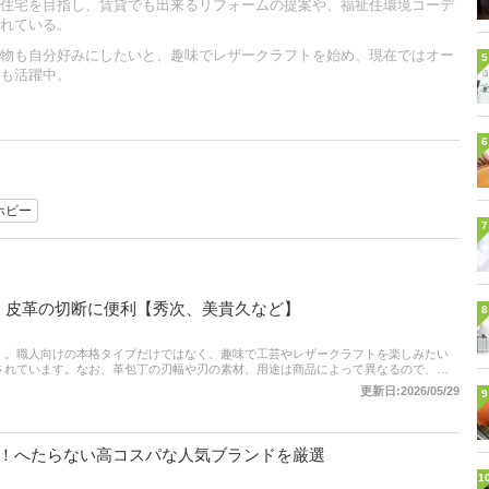
住宅を目指し、賃貸でも出来るリフォームの提案や、福祉住環境コーデ
れている。
物も自分好みにしたいと、趣味でレザークラフトを始め、現在ではオー
5
も活躍中。
6
ホビー
7
！皮革の切断に便利【秀次、美貴久など】
8
」。職人向けの本格タイプだけではなく、趣味で工芸やレザークラフトを楽しみたい
されています。なお、革包丁の刃幅や刃の素材、用途は商品によって異なるので、選
記事では、レザークラフト作家・HARUさんと編集部が、革包丁の選び方、おすすめ商
更新日:2026/05/29
9
選！へたらない高コスパな人気ブランドを厳選
1