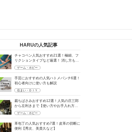
HARUの人気記事
チャコペン人気おすすめ21選！極細、フ
リクションタイプなど厳選！ 消し方も紹
介
ゲーム・ホビー
手芸におすすめの人気ハトメパンチ6選！
初心者向けに使い方も解説
住まい・ＤＩＹ
裁ちばさみおすすめ12選！人気の庄三郎
から左利きまで【使い方やお手入れ方法
も】
ゲーム・ホビー
革包丁の人気おすすめ7選！皮革の切断に
便利【秀次、美貴久など】