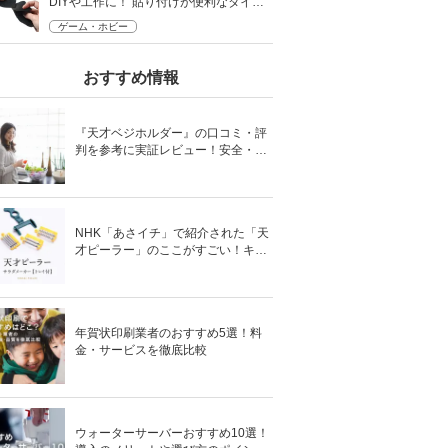
DIYや工作に！ 貼り付けが便利なタイプ
も
ゲーム・ホビー
おすすめ情報
『天才ベジホルダー』の口コミ・評
判を参考に実証レビュー！安全・時
短の調理サポートアイテム！
NHK「あさイチ」で紹介された「天
才ピーラー」のここがすごい！キャ
ベツがほわほわ4枚刃ピーラーの魅
力に迫る！
年賀状印刷業者のおすすめ5選！料
金・サービスを徹底比較
ウォーターサーバーおすすめ10選！