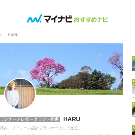
HARU
1
2
3
HARU
ランナー／レザークラフト作家
積み、リフォーム設計プランナーとして独立。
4