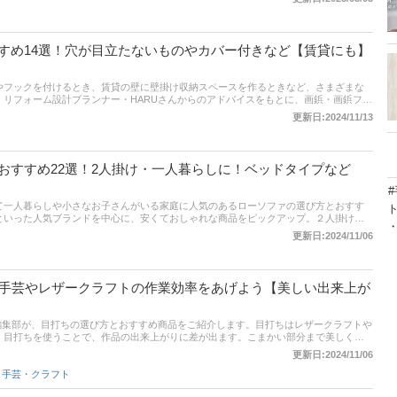
すめ14選！穴が目立たないものやカバー付きなど【賃貸にも】
やフックを付けるとき、賃貸の壁に壁掛け収納スペースを作るときなど、さまざまな
、リフォーム設計プランナー・HARUさんからのアドバイスをもとに、画鋲・画鋲フッ
ます。穴が目立たないタイプ、安全に使えるカバー付き、耐荷重5kg以上の画鋲フッ
更新日:2024/11/13
に記事後半では、通販サイトの人気売れ筋ランキングもチェックできます。気になる
おすすめ22選！2人掛け・一人暮らしに！ベッドタイプなど
て一人暮らしや小さなお子さんがいる家庭に人気のあるローソファの選び方とおすす
といった人気ブランドを中心に、安くておしゃれな商品をピックアップ。２人掛けや
通販サイトの人気ランキングのほか、ユーザーが「買ってよかった」とイチオシする
更新日:2024/11/06
ぜひ参考にしてくださいね。
！手芸やレザークラフトの作業効率をあげよう【美しい出来上が
と編集部が、目打ちの選び方とおすすめ商品をご紹介します。目打ちはレザークラフトや
、目打ちを使うことで、作品の出来上がりに差が出ます。こまかい部分まで美しく仕
しょう。
更新日:2024/11/06
,
手芸・クラフト