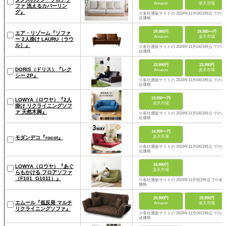
Amazon
楽天市場
ファ 洗えるカバーリン
グ』
※各社通販サイトの 2024年11月04日時点 での税
込価格
29,980円
29,980〜円
エア・リゾーム『ソファ
Amazon
楽天市場
ー 2人掛け LAURU（ラウ
ル）』
※各社通販サイトの 2024年11月04日時点 での税
込価格
23,990円
23,990円
DORIS（ドリス）『レク
Amazon
楽天市場
シー 2P』
※各社通販サイトの 2024年11月04日時点 での税
込価格
19,990〜円
LOWYA（ロウヤ）『2人
楽天市場
掛け リクライニングソフ
ァ 天然木脚』
※各社通販サイトの 2024年11月04日時点 での税
込価格
14,999〜円
楽天市場
モダンデコ『rocot』
※各社通販サイトの 2024年11月04日時点 での税
込価格
24,990円
LOWYA（ロウヤ）『あぐ
楽天市場
らもかける フロアソファ
（F101_G1011）』
※各社通販サイトの 2024年11月6日時点 での税
価格
29,990円
29,990円
エムール『低反発 マルチ
Amazon
楽天市場
リクライニングソファ』
※各社通販サイトの 2024年11月04日時点 での税
込価格