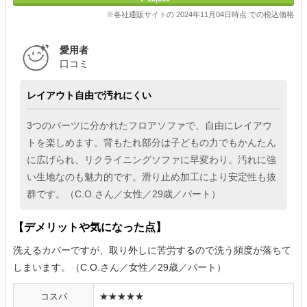
※各社通販サイトの 2024年11月04日時点 での税込価格
愛用者
口コミ
レイアウト自由で汚れにくい
3つのパーツに分かれたフロアソファで、自由にレイアウ
トを楽しめます。背もたれ部分は子どもの力でもかんたん
に広げられ、リクライニングソファに早変わり。汚れに強
い生地なのも魅力的です。滑り止め加工により安定性も抜
群です。（C.O.さん／女性／29歳／パート）
【デメリットや気になった点】
洗えるカバーですが、取り外しに苦労するので洗う頻度が落ちて
しまいます。（C.O.さん／女性／29歳／パート）
コスパ
★★★★★