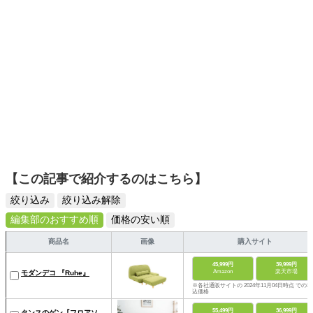
【この記事で紹介するのはこちら】
絞り込み
絞り込み解除
編集部のおすすめ順
価格の安い順
商品名
画像
購入サイト
45,999円
39,999円
Amazon
楽天市場
モダンデコ 『Ruhe』
※各社通販サイトの 2024年11月04日時点 での税
込価格
55,499円
36,999円
タンスのゲン『フロアソ