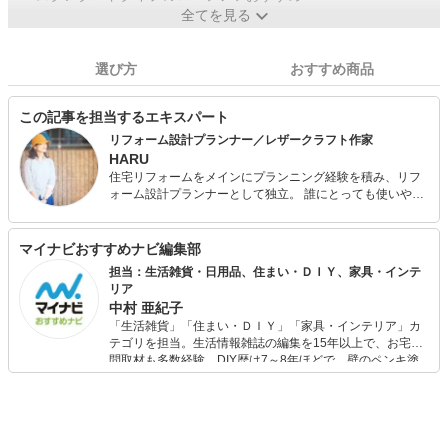
全てを見る
選び方
おすすめ商品
この記事を担当するエキスパート
リフォーム設計プランナー／レザークラフト作家
HARU
住宅リフォームをメインにプランニング経験を積み、リフ
ォーム設計プランナーとして独立。 誰にとっても使いやす
いユニバーサルデザイン住宅を目指し、賃貸でも出来るリ
フォームの提案や、福祉住環境コーディネーターの資格を
活かし、介護改修に力を入れている。 また、住まいだけで
マイナビおすすめナビ編集部
なく身につけるものや持ち物も自分好みにしたいと、趣味
担当：生活雑貨・日用品、住まい・ＤＩＹ、家具・インテ
でレザークラフトを始め、現在ではオーダーメイドで作
リア
る、レザークラフト作家としても活躍中。
中村 亜紀子
「生活雑貨」「住まい・ＤＩＹ」「家具・インテリア」カ
テゴリを担当。生活情報雑誌の編集を15年以上で、お宅訪
問取材も多数経験。DIY歴は7～8年ほどで、壁のペンキ塗
りや壁紙チェンジなどもチャレンジ済み。初心者でもモノ
選びがしやすい記事をお届けします！