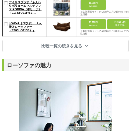
アイリスプラザ『ふんわ
15,658円
りボリュームマルチソフ
Amazon
ァ PORINA（ポリーナ）
※各社通販サイトの 2024年11月04日時点 での税
（CG-SF061FR-2-
込価格
FAB）』
21,990円
21,990〜円
LOWYA（ロウヤ）『2人
Amazon
楽天市場
掛けローソファー
（F203_G1139）』
※各社通販サイトの 2024年11月04日時点 での税
込価格
比較一覧の続きを見る
ローソファの魅力