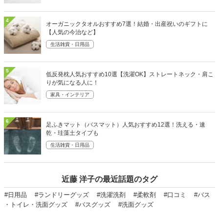
4
オーガニックタオルおすすめ7選！結婚・出産祝いのギフトに
【人気の今治など】
生活雑貨・日用品
5
低反発枕人気おすすめ10選【洗濯OK】ストレートネック・肩こ
りが気になる人に！
家具・インテリア
6
足ふきマット（バスマット）人気おすすめ12選！洗える・速
乾・珪藻土タイプも
生活雑貨・日用品
近藤 洋子の最近話題のタグ
#日用品
#ランドリーグッズ
#洗濯洗剤
#柔軟剤
#口コミ
#バス
・トイレ・洗面グッズ
#バスグッズ
#洗面グッズ