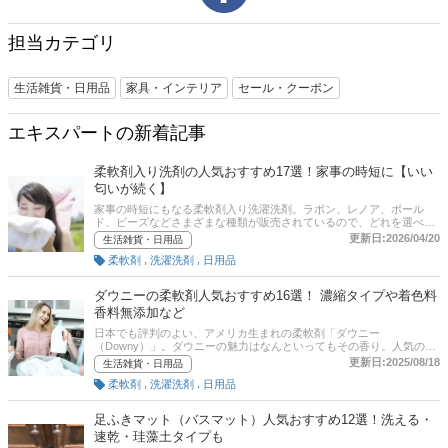
担当カテゴリ
生活雑貨・日用品
家具・インテリア
セール・クーポン
エキスパートの新着記事
柔軟剤入り洗剤の人気おすすめ17選！家事の時短に【いい
匂いが続く】
家事の時短にもなる柔軟剤入り洗濯洗剤。ラボン、レノア、ボール
ド、ビーズなどさまざまな種類が販売されているので、どれを選べば
いいか迷ってしまう方も多いのでは？そこでこの記事では、いい匂い
更新日:2026/04/20
生活雑貨・日用品
が続く香り・洗浄力・抗菌防臭効果など柔軟剤入り洗剤の選び方を解
,
,
柔軟剤
洗濯洗剤
日用品
説。厳選したおすすめ商品、ユーザーイチオシの商品もご紹介してい
るので、はじめて購入する人でもお気に入りの商品を見つけられるは
ず！ ぜひ最後までチェックしてみてください。記事後半には人気通販
ダウニーの柔軟剤人気おすすめ16選！ 濃縮タイプや着色料
サイトのランキングも！ 口コミや売れ筋もチェックしてみましょう。
香料無添加など
日本でも評判のよい、アメリカ生まれの柔軟剤「ダウニー
（Downy）」。ダウニーの魅力はなんといってもその香り。人気のエ
イプリルフレッシュをはじめ、アメリカ、ベトナム、メキシコといっ
更新日:2025/08/18
生活雑貨・日用品
た生産国ごとに異なる香りがあり、種類も豊富なため、選ぶ楽しみも
,
,
柔軟剤
洗濯洗剤
日用品
あります。なかには香りが強くて臭い、苦手と感じる人もいるかもし
れませんが、日本人好みの石鹸の香りが楽しめる商品も販売されてい
ます。この記事では、ダウニーの選び方、液体タイプや人気のダウニ
足ふきマット（バスマット）人気おすすめ12選！洗える・
ービーズ・シートなどのおすすめ商品をご紹介します。記事後半に
速乾・珪藻土タイプも
は、Amazonなどの通販サイトの最新人気ランキングのリンクもある