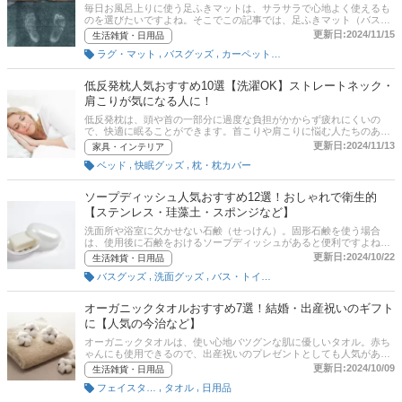
ので、売れ筋や口コミを確認してみましょう。
毎日お風呂上りに使う足ふきマットは、サラサラで心地よく使えるも
のを選びたいですよね。そこでこの記事では、足ふきマット（バスマ
ット）の選び方とおすすめ商品をご紹介します。吸水性・速乾性の高
更新日:2024/11/15
生活雑貨・日用品
い珪藻土や、洗濯機で洗えるマイクロファイバー・アクリル・綿・麻
,
,
ラグ・マット
バスグッズ
カーペット・ラグ・マット
の足ふきマットなど、おしゃれで衛生的に使える商品を厳選しまし
た。通販サイトの最新人気ランキングのリンクがあるので、売れ筋や
口コミもあわせて最後までチェックしてみてくださいね！
低反発枕人気おすすめ10選【洗濯OK】ストレートネック・
肩こりが気になる人に！
低反発枕は、頭や首の一部分に過度な負担がかからず疲れにくいの
で、快適に眠ることができます。首こりや肩こりに悩む人たちのあい
だで注目されています。本記事では、低反発枕の基礎知識や選び方、
更新日:2024/11/13
家具・インテリア
そしておすすめ商品をご紹介。ニトリや西川、テンピュールなどの人
,
,
ベッド
快眠グッズ
枕・枕カバー
気メーカーの商品や、寝心地のいいウレタンフォームを使った商品、
ストレートネックが気になる人におすすめの商品など厳選しました。
ぜひ参考にしてくださいね。記事後半には、Amazonなどの通販サイ
ソープディッシュ人気おすすめ12選！おしゃれで衛生的
トの最新人気ランキングのリンクもあるので、売れ筋や口コミを確認
【ステンレス・珪藻土・スポンジなど】
してみましょう。
洗面所や浴室に欠かせない石鹸（せっけん）。固形石鹸を使う場合
は、使用後に石鹸をおけるソープディッシュがあると便利ですよね。
この記事では、家事ライターの近藤洋子さんにお話をうかがい、ソー
更新日:2024/10/22
生活雑貨・日用品
プディッシュの選び方の説明と商品をピックアップ。形状タイプや素
,
,
バスグッズ
洗面グッズ
バス・トイレ・洗面グッズ
材など、選ぶときのポイントを詳しく紹介しています。Amazonなど
通販サイトの最新人気ランキングのリンクもあるので、売れ筋や口コ
ミを確認してみてくださいね。
オーガニックタオルおすすめ7選！結婚・出産祝いのギフト
に【人気の今治など】
オーガニックタオルは、使い心地バツグンな肌に優しいタオル。赤ち
ゃんにも使用できるので、出産祝いのプレゼントとしても人気があり
ます。ここでは、オーガニックタオルの選び方とおすすめ商品をご紹
更新日:2024/10/09
生活雑貨・日用品
介。イケウチオーガニックやテネリータなど、人気ブランドの特徴も
,
,
フェイスタオル
タオル
日用品
詳しく解説していきます！記事後半には記事の最後には、楽天など通
販サイトの最新人気ランキングも載せていますので、売れ筋や口コミ