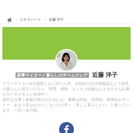
エキスパート
近藤 洋子
近藤 洋子
家事ライター／暮らしのチームクレア
フリーライター&主婦歴ともに20うん年。女性向け生活情報誌などで女性
の暮らしに役立つグルメ、料理、掃除、エンタメ情報などさまざまな記事
を日々モクモクと執筆中！
多忙な仕事と家庭の両立のためにも、家事は時短、合理化、簡便化がモッ
トー。あまり手はかけたくないけど常々「美しく暮らしたい」と願ってい
ます。一応一女の母。