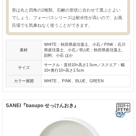
形は丸と四角の2種類。石鹸の形状に合わせて選ぶとよい
でしょう。フォーバスシリーズは耐水性が高いので、お風
呂場でも気兼ねなく使うことができます。
WHITE：秋田県産珪藻土、小石／PINK：石川
素材
県産珪藻土、小石／BLUE：秋田県産珪藻土、
顔料、小石 ほか
サークル：直径10×高さ1.5cm／スクエア：幅
サイズ
10×奥行10×高さ1.5cm
カラー展開
WHITE 、PINK、BLUE、GREEN
SANEI『basupo せっけんおき』