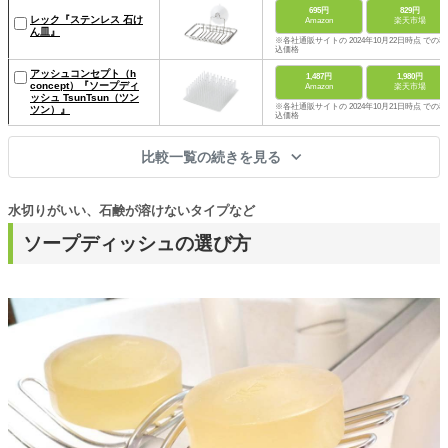
695円
829円
レック『ステンレス 石け
Amazon
楽天市場
ん皿』
※各社通販サイトの 2024年10月22日時点 での税
込価格
アッシュコンセプト（h
1,487円
1,980円
concept）『ソープディ
Amazon
楽天市場
ッシュ TsunTsun（ツン
※各社通販サイトの 2024年10月21日時点 での税
ツン）』
込価格
比較一覧の続きを見る
水切りがいい、石鹸が溶けないタイプなど
ソープディッシュの選び方