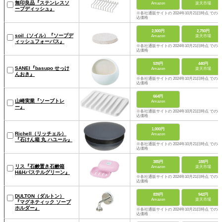
無印良品『ステンレスソ
Amazon
楽天市場
ープディッシュ』
※各社通販サイトの 2024年10月21日時点 での税
込価格
2,500円
2,750円
soil（ソイル）『ソープデ
Amazon
楽天市場
ィッシュフォーバス』
※各社通販サイトの 2024年10月21日時点 での税
込価格
539円
440円
SANEI『basupo せっけ
Amazon
楽天市場
んおき』
※各社通販サイトの 2024年10月21日時点 での税
込価格
664円
山崎実業『ソープトレ
Amazon
ー』
※各社通販サイトの 2024年10月21日時点 での税
込価格
1,000円
Richell（リッチェル）
Amazon
『石けん箱 丸 ハユール』
※各社通販サイトの 2024年10月21日時点 での税
込価格
385円
188円
リス『石鹸置き石鹸箱
Amazon
楽天市場
H&Hパステルグリーン』
※各社通販サイトの 2024年10月21日時点 での税
込価格
839円
942円
DULTON（ダルトン）
Amazon
楽天市場
『マグネティック ソープ
ホルダー』
※各社通販サイトの 2024年10月21日時点 での税
込価格