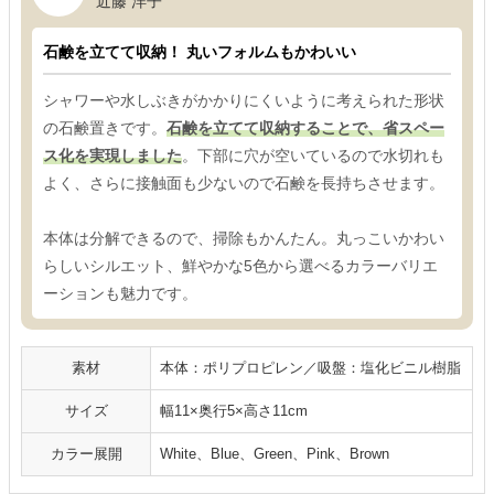
近藤 洋子
石鹸を立てて収納！ 丸いフォルムもかわいい
シャワーや水しぶきがかかりにくいように考えられた形状
の石鹸置きです。
石鹸を立てて収納することで、省スペー
ス化を実現しました
。下部に穴が空いているので水切れも
よく、さらに接触面も少ないので石鹸を長持ちさせます。
本体は分解できるので、掃除もかんたん。丸っこいかわい
らしいシルエット、鮮やかな5色から選べるカラーバリエ
ーションも魅力です。
素材
本体：ポリプロピレン／吸盤：塩化ビニル樹脂
サイズ
幅11×奥行5×高さ11cm
カラー展開
White、Blue、Green、Pink、Brown