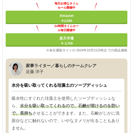
毎日お得なタイム
セール開催中
Amazon
￥2,500
24時間タイムセー
ル毎日開催中
楽天市場
￥ 2,750
※各社通販サイトの 2024年10月21日時点 での税込価格
家事ライター／暮らしのチームクレア
近藤 洋子
水分を吸い取ってくれる珪藻土のソープディッシュ
吸水性にすぐれた珪藻土を使用したソープディッシュな
ら、
水分を吸い取ってくれるので、石鹸が溶けるのを防い
で、長持ち
させることができます。また、石鹸がじかに洗
面台などに触れないので、いやなヌメリが出ることもあり
ません。