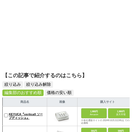
【この記事で紹介するのはこちら】
絞り込み
絞り込み解除
編集部のおすすめ順
価格の安い順
商品名
画像
購入サイト
1,980円
1,980円
KEYUCA『verticaII ソー
Amazon
楽天市場
プディッシュ』
※各社通販サイトの 2024年10月21日時点 での税
込価格
591円
590円