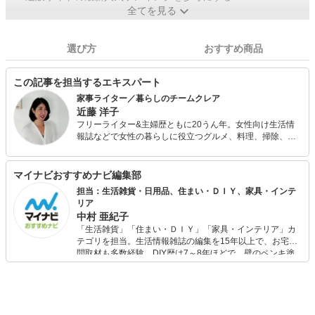
全てを見る
選び方
おすすめ商品
この記事を担当するエキスパート
家事ライター／暮らしのチームクレア
近藤 洋子
フリーライター&主婦歴ともに20うん年。女性向け生活情
報誌などで女性の暮らしに役立つグルメ、料理、掃除、エ
ンタメ情報などさまざまな記事を日々モクモクと執筆中！
多忙な仕事と家庭の両立のためにも、家事は時短、合理
化、簡便化がモットー。あまり手はかけたくないけど常々
マイナビおすすめナビ編集部
「美しく暮らしたい」と願っています。一応一女の母。
担当：生活雑貨・日用品、住まい・ＤＩＹ、家具・インテ
リア
中村 亜紀子
「生活雑貨」「住まい・ＤＩＹ」「家具・インテリア」カ
テゴリを担当。生活情報雑誌の編集を15年以上で、お宅訪
問取材も多数経験。DIY歴は7～8年ほどで、壁のペンキ塗
りや壁紙チェンジなどもチャレンジ済み。初心者でもモノ
選びがしやすい記事をお届けします！