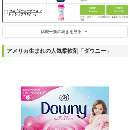
込価格
2,057円
1,880円
P&G『ダウニービーズ フ
Amazon
楽天市場
レッシュプロテクト』
※各社通販サイトの 2025年8月13日時点 での税
価格
比較一覧の続きを見る
アメリカ生まれの人気柔軟剤「ダウニー」