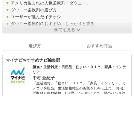
▼
アメリカ生まれの人気柔軟剤「ダウニー」
▼
ダウニー柔軟剤の選び方
▼
ユーザーが選んだイチオシ
▼
ダウニー柔軟剤のおすすめ｜しっかりと香る
全てを見る
選び方
おすすめ商品
マイナビおすすめナビ編集部
担当：生活雑貨・日用品、住まい・ＤＩＹ、家具・インテ
リア
中村 亜紀子
「生活雑貨」「住まい・ＤＩＹ」「家具・インテリア」カ
テゴリを担当。生活情報雑誌の編集を15年以上で、お宅訪
問取材も多数経験。DIY歴は7～8年ほどで、壁のペンキ塗
りや壁紙チェンジなどもチャレンジ済み。初心者でもモノ
選びがしやすい記事をお届けします！