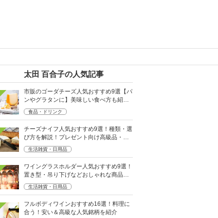
太田 百合子の人気記事
市販のゴーダチーズ人気おすすめ9選【パ
ンやグラタンに】美味しい食べ方も紹
介！
食品・ドリンク
チーズナイフ人気おすすめ9選！種類・選
び方を解説！プレゼント向け高級品・セ
ットも
生活雑貨・日用品
ワイングラスホルダー人気おすすめ9選！
置き型・吊り下げなどおしゃれな商品を
厳選
生活雑貨・日用品
フルボディワインおすすめ16選！料理に
合う！安い＆高級な人気銘柄を紹介