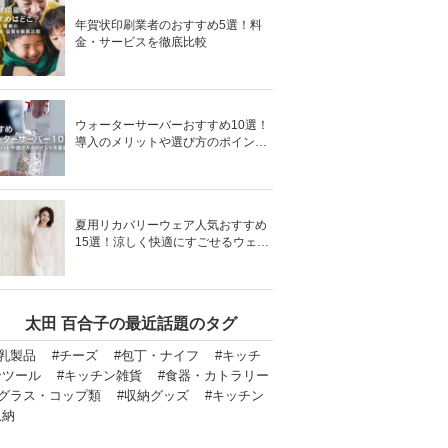
年賀状印刷業者のおすすめ5選！料
金・サービスを徹底比較
ウォーターサーバーおすすめ10選！
導入のメリットや選び方のポイント
を徹底解説
夏用リカバリーウェア人気おすすめ
15選！涼しく快適にすごせるウェア
をご紹介！
太田 百合子の最近話題のタグ
#乳製品
#チーズ
#包丁・ナイフ
#キッチ
ンツール
#キッチン雑貨
#食器・カトラリー
#グラス・コップ類
#収納グッズ
#キッチン
収納