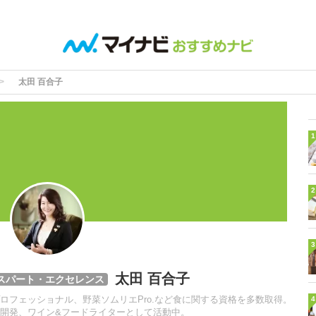
太田 百合子
1
2
3
太田 百合子
エキスパート・エクセレンス
ロフェッショナル、野菜ソムリエPro.など食に関する資格を多数取得。
4
開発、ワイン&フードライターとして活動中。