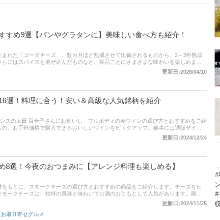
すすめ9選【パンやグラタンに】美味しい食べ方も紹介！
生まれた「ゴーダチーズ」。数カ月ほど熟成させて出荷されるものから、2～3年熟成
さらにはスパイスを混ぜ込んだものなど、製品ごとにさまざまな味わいを楽しめま
ーズの選び方とおすすめの商品をご紹介！ そのまま食べられるものや、ピザやグラタ
更新日:2026/04/10
まな料理にアレンジしやすい商品をピックアップしています。記事後半には、通販サ
ーダチーズの美味しい食べ方も掲載！ ぜひ最後までチェックしてください！
16選！料理に合う！安い＆高級な人気銘柄を紹介
クセレンスの太田 百合子さんにお伺いし、フルボディの赤ワインの選び方とおすすめをご紹
もの、お手軽価格で購入できるおいしいワインをピックアップ。後半には通販サイト
るので、売れ筋や口コミを確認してみよう。
更新日:2024/12/24
め8選！今夜のおつまみに【アレンジ料理も楽しめる】
材をもとに、スモークチーズの選び方とおすすめの商品をご紹介します。チーズをヒ
スモークチーズは、独特の風味と味わいでお酒のおともとして人気があります。購入
香り、さらには飲み物との相性など、押さえておきたいいくつかのポイントがあるよ
更新日:2024/11/25
キングも掲載していますので、スモークチーズ選びの参考にしてくださいね。
,
お取り寄せグルメ