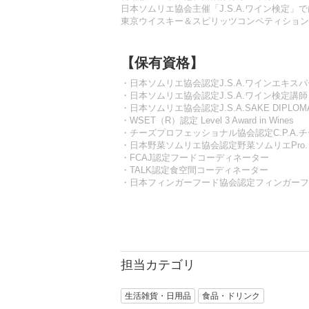
日本ソムリエ協会主催「J.S.A.ワイン検定
東京ウイスキー＆スピリッツコンペティション（T
【保有資格】
・日本ソムリエ協会認定J.S.A.ワインエキス
・日本ソムリエ協会認定J.S.A.ワイン検定講師
・日本ソムリエ協会認定J.S.A.SAKE DIPLOM
・WSET（R）認定 Level 3 Award in Wines
・チーズプロフェッショナル協会認定C.P.A.
・日本野菜ソムリエ協会認定野菜ソムリエPro.
・FCAJ認定フードコーディネーター
・TALK認定食空間コーディネーター
・日本フィンガーフード協会認定フィンガーフ
担当カテゴリ
生活雑貨・日用品
食品・ドリンク