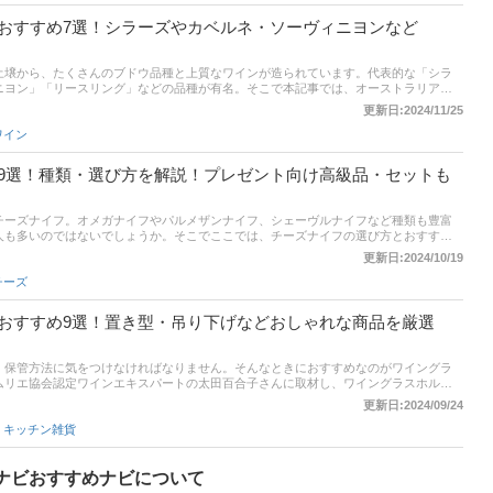
おすすめ7選！シラーズやカベルネ・ソーヴィニヨンなど
土壌から、たくさんのブドウ品種と上質なワインが造られています。代表的な「シラ
ニヨン」「リースリング」などの品種が有名。そこで本記事では、オーストラリア産
介します。赤・白・ロゼから人気商品を厳選。後半には、比較一覧表や通販サイトの
更新日:2024/11/25
れ筋や口コミとあわせてチェックしてみてください。
ワイン
9選！種類・選び方を解説！プレゼント向け高級品・セットも
チーズナイフ。オメガナイフやパルメザンナイフ、シェーヴルナイフなど種類も豊富
人も多いのではないでしょうか。そこでここでは、チーズナイフの選び方とおすすめ
ん、おしゃれなデザインや機能にもこだわって厳選。プレゼント向けの高級品もピッ
更新日:2024/10/19
通販サイトの最新人気ランキングもあるので、売れ筋や口コミとあわせてチェックし
チーズ
おすすめ9選！置き型・吊り下げなどおしゃれな商品を厳選
、保管方法に気をつけなければなりません。そんなときにおすすめなのがワイングラ
ムリエ協会認定ワインエキスパートの太田百合子さんに取材し、ワイングラスホルダ
介します。賃貸でも使える卓上の置き型や壁に付ける吊り下げ型など、おしゃれな商
更新日:2024/09/24
れ筋ランキングや口コミのリンクもあるので、ぜひチェックしてみてくださいね。あ
,
キッチン雑貨
う。
ナビおすすめナビについて