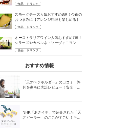
食品・ドリンク
スモークチーズ人気おすすめ8選！今夜の
おつまみに【アレンジ料理も楽しめる】
食品・ドリンク
オーストラリアワイン人気おすすめ7選！
シラーズやカベルネ・ソーヴィニヨンな
ど
食品・ドリンク
おすすめ情報
『天才ベジホルダー』の口コミ・評
判を参考に実証レビュー！安全・時
短の調理サポートアイテム！
NHK「あさイチ」で紹介された「天
才ピーラー」のここがすごい！キャ
ベツがほわほわ4枚刃ピーラーの魅
力に迫る！