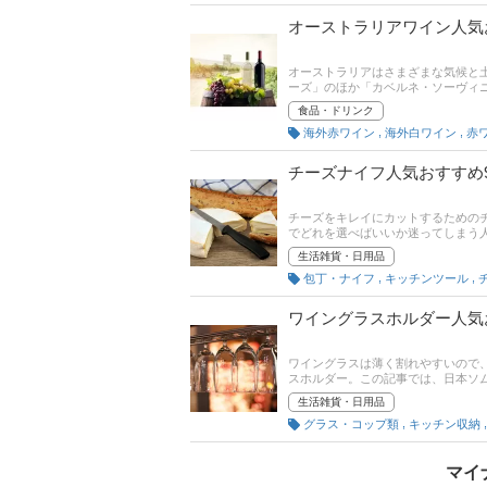
オーストラリアワイン人気
オーストラリアはさまざまな気候と
ーズ」のほか「カベルネ・ソーヴィ
ワインの選び方とおすすめ商品を紹
食品・ドリンク
最新人気ランキングもあるので、売
,
,
海外赤ワイン
海外白ワイン
赤
チーズナイフ人気おすすめ
チーズをキレイにカットするための
でどれを選べばいいか迷ってしまう
商品を紹介します。切れ味はもちろ
生活雑貨・日用品
クアップ。後半には、比較一覧表や
,
,
包丁・ナイフ
キッチンツール
てみてください。
ワイングラスホルダー人気
ワイングラスは薄く割れやすいので
スホルダー。この記事では、日本ソ
ーの選び方とおすすめの商品をご紹
生活雑貨・日用品
品を厳選しました。通販サイトの売
,
グラス・コップ類
キッチン収納
なたにピッタリの1点を見つけましょ
マイ