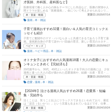
才医師、外科医、産科医など】
を見つけてみてください。チャート図に基づいたタイプ別診断も試し
てみてくださいね。通販サイトの最新人気ランキングのリンクもある
医療現場で働く人や心の病をテーマにした作品など、医療の実情や人
ので、売れ筋や口コミを確認してみましょう。
間ドラマが楽しめる「医療漫画」。命について考えさせられるシリア
スな作品から、気楽に読めるコメディタッチな作品までバリエーショ
更新日:2025/07/14
本・音楽・映画
ンが豊富です。近年では、天才医師の作品ばかりでなく、現役医師や
,
漫画
本・雑誌
元医療関係者が手掛ける医療現場の現実を描いた作品も注目を集め、
ドラマ化やアニメ化されることもあります。この記事では「このマン
ガがすごい！」ライターの奈良崎コロスケさんにお話をうかがい、人
子育て漫画おすすめ32選！面白い＆人気の育児コミックエ
気の医療漫画の選び方や魅力、おすすめ作品を教えていただきまし
ッセイも紹介
た。医療漫画の名作や面白い作品をピックアップしています。記事後
半には、比較一覧表、通販サイトの売れ筋人気ランキングもあるの
子育てに奮闘中のママ・パパならきっと共感できるであろう子育て漫
で、口コミや評判もチェックしてみてください。
画。漫画家自身の子育て談やパパ目線の育児、新しい育児のカタチが
描かれています。そこで、この記事では、『このマンガがすごい！』
更新日:2025/06/27
ベビー・キッズ
の漫画ライター・奈良崎コロスケさんと編集部が厳選した子育て漫画
,
,
漫画
ベビー用品
本・雑誌
のおすすめをご紹介します。通販サイトの人気ランキングのほか、ユ
ーザーが「買ってよかった」とイチオシする商品も口コミ付きで掲載
するので、ぜひ参考にしてくださいね。
オトナ女子におすすめの人気漫画18選！大人の恋愛にキュ
ンキュンときめく【完結済も】
20代後半から、30代、40代といったオトナ女子向けの漫画には、少女
漫画と違った大人の恋が描かれた恋愛漫画や、結婚・出産・育児・仕
事モノなどさまざまなジャンルの作品があります。キュンキュンでき
更新日:2025/03/31
本・音楽・映画
るものや、泣ける切ないストーリーなど、大人だからこそハマる面白
,
,
恋愛
漫画
本・雑誌
い漫画がたくさん！ この記事では、『このマンガがすごい！』ライタ
ーの奈良崎コロスケさんに、なかでもオトナ女子にイチオシのおすす
め漫画を教えてもらいました。有名・人気作はどれ？ 完結済みの作品
【2024年】泣ける漫画人気おすすめ26選！恋愛系・短編
が読みたい！ という人は、きっと気になる作品が見つかるはず。記事
集・完結作も
後半には、Amazonなどの通販サイトの最新人気ランキングのリンク
もあるので、売れ筋や口コミを確認してみましょう。
泣くことは、笑うこと以上にリラックスできるといわれており、最近
は「涙活（るいかつ）」という言葉も生まれているほどです。仕事で
疲れたときや家でゆっくりしたいとき、少し心がしんどいなと思うと
更新日:2024/10/24
本・音楽・映画
き、泣ける漫画で思いきり泣いて気持ちをすっきりさせましょう。本