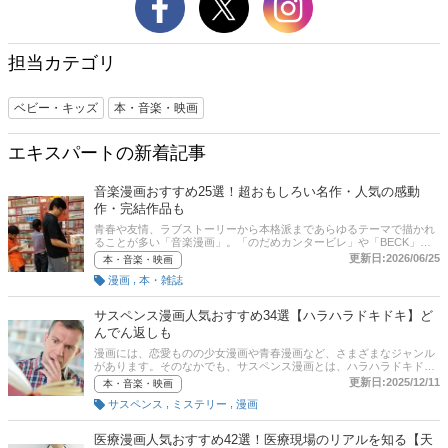
担当カテゴリ
ベビー・キッズ
本・音楽・映画
エキスパートの新着記事
音楽漫画おすすめ25選！超おもしろい名作・人気の感動
作・完結作品も
青春や友情、ラブストーリーから本格派まであらゆるテーマで描かれ
ることが多い「音楽漫画」。「のだめカンタービレ」や「BECK」と
いった実写映画化される作品も多数あります。ピアノ、クラシック、
更新日:2026/06/25
本・音楽・映画
ジャズ、ギター、バンド、DJ、あげればきりがないほど題材はさまざ
,
漫画
本・雑誌
まです。この記事では「このマンガがすごい！」創刊メンバーの奈良
崎コロスケさんに音楽漫画の魅力や注目ポイント、おすすめの作品を
うかがいました。バンド漫画、ギター漫画、DJ漫画、ピアノ漫画な
サスペンス漫画人気おすすめ34選【ハラハラドキドキ】ど
ど、面白い名作の音楽漫画をピックアップしています。記事後半に
んでん返しも
は、比較一覧表、通販サイトの売れ筋人気ランキングもあるので、口
コミや評判もチェックしてみてください。
漫画には、恋愛ものの少女漫画や青春漫画など、さまざまなジャンル
があります。そのなかでも、サスペンス漫画とは、ハラハラドキドキ
する展開が魅力のジャンル。定義は明確にはありませんが、ミステリ
更新日:2025/12/11
本・音楽・映画
ー漫画（推理漫画）やサイコパス系、ホラー要素やグロ要素が含まれ
,
,
サスペンス
ミステリー
漫画
るものもあります。この記事では、『このマンガがすごい！』ライタ
ーである奈良崎コロスケさんへの取材をもとに、サスペンス漫画のお
すすめ商品と選び方をご紹介。猟奇的な殺人鬼が出てくる殺人事件モ
医療漫画人気おすすめ42選！医療現場のリアルを知る【天
ノや、恋愛モノなど、幅広い作品をご紹介します。お気に入りの作品