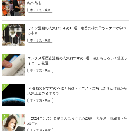
結作品も
本・音楽・映画
5
ワイン漫画の人気おすすめ11選！定番の神の雫やマナーが学べ
る本も
本・音楽・映画
6
エンタメ系歴史漫画の人気おすすめ5選！超おもしろい！漫画ラ
イターが厳選
本・音楽・映画
7
SF漫画のおすすめ29選！映画・アニメ・実写化された作品から
人気王道の名作まで
本・音楽・映画
8
【2024年】泣ける漫画人気おすすめ26選！恋愛系・短編集・完
結作も
本・音楽・映画