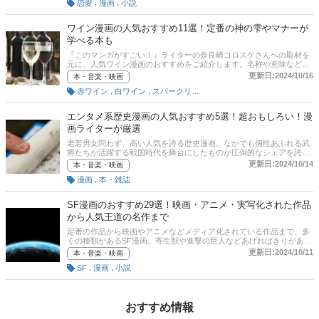
,
,
恋愛
漫画
小説
記事では、恋愛系やスポーツ系、動物系、短編エッセイ系などさまざ
まなジャンルの泣ける漫画を紹介します。後半には、比較一覧表や通
販サイトの最新人気ランキングもあるので、売れ筋や口コミとあわせ
ワイン漫画の人気おすすめ11選！定番の神の雫やマナーが
てチェックしてみてください。
学べる本も
『このマンガがすごい！』ライターの奈良崎コロスケさんへの取材を
元に、人気ワイン漫画のおすすめをご紹介します。名称や意味など覚
えることが多く敷居が高いイメージのワインですが、 漫画なら話が面
更新日:2024/10/16
本・音楽・映画
白く、最終話まで読む間に自然と知識が身に付きます！通販サイトの
,
,
赤ワイン
白ワイン
スパークリングワイン
最新人気ランキングのリンクもあるので、売れ筋や口コミを確認して
みよう。
エンタメ系歴史漫画の人気おすすめ5選！超おもしろい！漫
画ライターが厳選
老若男女問わず、高い人気を誇る歴史漫画。なかでも個性あふれる武
将たちが活躍する戦国時代を舞台にしたものが圧倒的なシェアを誇り
ますが、中国史や西欧史を描いたタイトル群にも人気作がたくさん。
更新日:2024/10/14
本・音楽・映画
あくまで史実をベースに漫画家が独自の解釈を加えたエンタメ作品で
,
漫画
本・雑誌
はありますが、楽しみながら自然とその時代の出来事や風習を学べる
のも、ほかのジャンルにはない大きなポイント。本記事では、『この
マンガがすごい！』ライターの奈良崎コロスケさんに、おすすめの歴
SF漫画のおすすめ29選！映画・アニメ・実写化された作品
史漫画と選び方を教えてもらいました。「難しいイメージがあるの
から人気王道の名作まで
で、歴史モノは得意じゃない……」。そんなアナタにこそ読んでほし
い、エンタメ系の歴史漫画を紹介します！
定番の作品から映画やアニメなどメディア化されている作品まで、多
くの種類があるSF漫画。寄生獣や進撃の巨人などあげればきりがあり
ません。近未来や宇宙をテーマにしたものなど、その世界観にどっぷ
更新日:2024/10/11
本・音楽・映画
り浸れて日常を忘れさせてくれます。ここでは、「このマンガがすご
,
,
SF
漫画
小説
い！」ライター・奈良崎コロスケさんが厳選したSF漫画のおすすめと
選び方のポイントをご紹介します。本記事のおすすめ作品を参考に、
SF漫画の世界に足を踏み入れてみませんか？後半には比較一覧表や通
販サイトの最新人気ランキングのリンクがありますので、売れ筋や口
コミもチェックしてみてください。
おすすめ情報