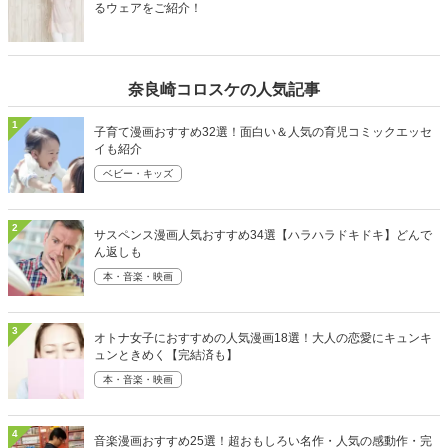
るウェアをご紹介！
奈良崎コロスケの人気記事
1
子育て漫画おすすめ32選！面白い＆人気の育児コミックエッセ
イも紹介
ベビー・キッズ
2
サスペンス漫画人気おすすめ34選【ハラハラドキドキ】どんで
ん返しも
本・音楽・映画
3
オトナ女子におすすめの人気漫画18選！大人の恋愛にキュンキ
ュンときめく【完結済も】
本・音楽・映画
4
音楽漫画おすすめ25選！超おもしろい名作・人気の感動作・完