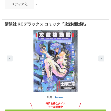
メディア化
-
講談社 KCデラックス コミック『攻殻機動隊』
出典：
Amazon
毎日お得なタイム
セール開催中