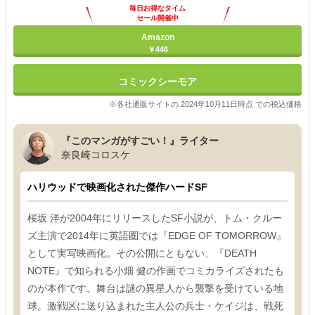
毎日お得なタイム
セール開催中
Amazon
￥446
コミックシーモア
※各社通販サイトの 2024年10月11日時点 での税込価格
『このマンガがすごい！』ライター
奈良崎コロスケ
ハリウッドで映画化された傑作ハードSF
桜坂 洋が2004年にリリースしたSF小説が、トム・クルー
ズ主演で2014年に英語圏では『EDGE OF TOMORROW』
として実写映画化。その公開にともない、『DEATH
NOTE』で知られる小畑 健の作画でコミカライズされたも
のが本作です。舞台は謎の異星人から襲撃を受けている地
球。激戦区に送り込まれた主人公の兵士・ケイジは、戦死