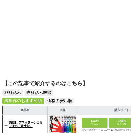
ーションを日常や仕事に活かすことを大切にし、記事では
そんな視点から選んだおすすめ作品やアイテムを紹介しま
す。
【この記事で紹介するのはこちら】
絞り込み
絞り込み解除
編集部のおすすめ順
価格の安い順
商品名
画像
購入サイト
1,937円
7,700円
講談社 アフタヌーンコミ
Amazon
楽天市場
ックス『寄生獣』
※各社通販サイトの 2024年10月09日時点 での