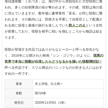
海自護衛艦「くれづき」は、海の中から突如現れた大型怪獣に襲
われ、多くの自衛隊員の命が奪われます。その後、怪獣は海の底
に消えていきますが、数年後に豪華客性「富岳」が同じ怪獣に襲
われます。その船内には、防衛大を卒業して自衛官として配属さ
れる前に祖母と最後の旅行を楽しんでいた
防人このえ
という女性
が搭乗しており、怪獣を相手に戦いを挑むところから物語は始ま
ります。
怪獣が登場する作品ではありがちなヒーローと呼べる存在がな
く、2016年に公開された映画『シン・ゴジラ』のように、
現実の
世界で本当に怪獣が出現したらどうなるかを描いた怪獣掃討記
と
呼べる作品です。スリル満点のパニックものが好きな人にはおす
すめの一作です。
著者
井上淳哉、白土晴一
巻数
既刊4巻
発売日
2020年11月9日（1巻）