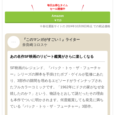
毎日お得なタイム
セール開催中
Amazon
￥713
※各社通販サイトの 2024年10月09日時点 での税込価格
『このマンガがすごい！』ライター
奈良崎コロスケ
あの名作SF映画のリピート鑑賞がさらに楽しくなる
SF映画のレジェンド、『バック・トゥ・ザ・フューチャ
ー』シリーズの脚本を手掛けたボブ・ゲイルが監修にあた
り、3部作の隙間を埋めるエピソードがラインナップされ
たフルカラーコミックです。「1962年にドクの家がなぜ全
焼したのか？」という、物語をとおして謎だったその理由
も本作でついに明かされます。何度鑑賞しても発見に満ち
ている『バック・トゥ・ザ・フューチャー』3部作。