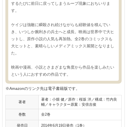
するたびに前日に戻ってしまうループ現象におちいりま
す。
ケイジは強敵に瞬殺され続けながらも経験値を積んでい
き、いつしか腕利きの兵士へと成長。映画は世界中で大ヒ
ットし、原作小説の人気も再加熱。全2巻のコミックスも
大ヒットと、素晴らしいメディアミックス展開となりまし
た。
映画や漫画、小説とさまざまな角度から作品を楽しみたい
という人におすすめの作品です。
※Amazonのリンク先は電子書籍版です。
著者：小畑 健／原作：桜坂 洋／構成：竹内良
著者
輔／キャラクター原案：安倍吉俊
巻数
全2巻
発売日
2014年6月19日発売（1巻）