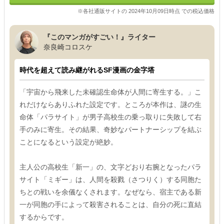
※各社通販サイトの 2024年10月09日時点 での税込価格
『このマンガがすごい！』ライター
奈良崎コロスケ
時代を超えて読み継がれるSF漫画の金字塔
「宇宙から飛来した未確認生命体が人間に寄生する。」こ
れだけならありふれた設定です。ところが本作は、謎の生
命体「パラサイト」が男子高校生の乗っ取りに失敗して右
手のみに寄生。その結果、奇妙なパートナーシップを結ぶ
ことになるという設定が絶妙。
主人公の高校生「新一」の、文字どおり右腕となったパラ
サイト「ミギー」は、人間を殺戮（さつりく）する同胞た
ちとの戦いを余儀なくされます。なぜなら、宿主である新
一が同胞の手によって殺害されることは、自分の死に直結
するからです。