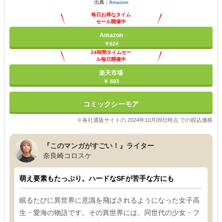
出典：
Amazon
毎日お得なタイム
セール開催中
Amazon
￥624
24時間タイムセー
ル毎日開催中
楽天市場
￥ 693
コミックシーモア
※各社通販サイトの 2024年10月09日時点 での税込価格
『このマンガがすごい！』ライター
奈良崎コロスケ
萌え要素もたっぷり。ハードなSFが苦手な方にも
眠るたびに異世界に意識を飛ばされるようになった女子高
生・愛海の物語です。その異世界には、同世代の少女・フ