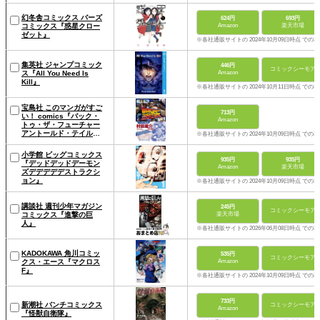
幻冬舎コミックス バーズ
624円
693円
コミックス『惑星クロー
Amazon
楽天市場
ゼット』
※各社通販サイトの 2024年10月09日時点 での
集英社 ジャンプコミック
446円
コミックシーモア
ス『All You Need Is
Amazon
Kill』
※各社通販サイトの 2024年10月11日時点 での
宝島社 このマンガがすご
713円
い！ comics『バック・
Amazon
トゥ・ザ・フューチャー
アントールド・テイル
※各社通販サイトの 2024年10月09日時点 での
ズ』
小学館 ビッグコミックス
935円
935円
『デッドデッドデーモン
Amazon
楽天市場
ズデデデデデストラクシ
ョン』
※各社通販サイトの 2024年10月09日時点 での
講談社 週刊少年マガジン
245円
コミックシーモア
コミックス『進撃の巨
楽天市場
人』
※各社通販サイトの 2026年06月08日時点 での
KADOKAWA 角川コミッ
535円
コミックシーモア
クス・エース『マクロス
Amazon
F』
※各社通販サイトの 2024年10月09日時点 での
733円
新潮社 バンチコミックス
コミックシーモア
Amazon
『怪獣自衛隊』