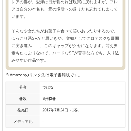
レアの姿が。愛海は目が覚めれば現実に戻れますが、フレ
アは自分の本名も、元の場所への帰り方も忘れてしまって
います。
そんな少女たちがお菓子を食べて笑いあったりするので、
ほっこり系SFかと思いきや、突如としてグロテスクな展開
に突き進み……。このギャップがクセになります。萌え要
素もたっぷりなので、ハードなSFが苦手な方でも、入り込
みやすい作品です。
※Amazonのリンク先は電子書籍版です。
著者
つばな
巻数
既刊3巻
発売日
2017年7月24日（1巻）
メディア化
-