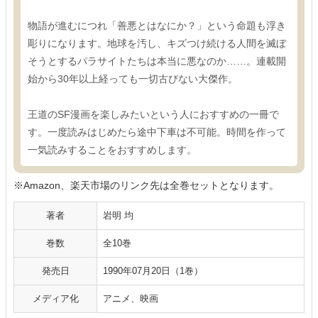
物語が進むにつれ「善悪とはなにか？」という命題も浮き
彫りになります。地球を汚し、キズつけ続ける人間を滅ぼ
そうとするパラサイトたちは本当に悪なのか……。連載開
始から30年以上経っても一切古びない大傑作。
王道のSF漫画を楽しみたいという人におすすめの一冊で
す。一度読みはじめたら途中下車は不可能。時間を作って
一気読みすることをおすすめします。
※Amazon、楽天市場のリンク先は全巻セットとなります。
著者
岩明 均
巻数
全10巻
発売日
1990年07月20日（1巻）
メディア化
アニメ、映画