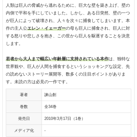
人類は巨人の脅威から逃れるために、巨大な壁を築き上げ、壁の
内側で平和を手にしていました。しかし、ある日突然、壁の一つ
が巨人によって破壊され、人々を次々に捕食してしまいます。本
作の主人公
エレン・イェーガー
の母も巨人に捕食され、巨人に対
する怒りや悲しさを抱き、この世から巨人を駆逐することを決意
します。
若者から大人まで幅広い年齢層に支持されている本作
は、独特な
世界観や、巨人が人間を捕食するというショッキングな設定、先
の読めないストーリー展開等、数多くの注目ポイントがありま
す。未読の方は必見の一作です。
著者
諫山創
巻数
全34巻
発売日
2010年3月17日（1巻）
メディア化
-