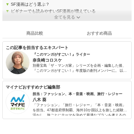
▼
SF漫画はどう選ぶ？
▼
ビギナーでも読みやすいSF漫画が増えている
全てを見る
商品比較
おすすめ商品
この記事を担当するエキスパート
『このマンガがすごい！』ライター
奈良崎コロスケ
別冊宝島「ザ・マンガ家」シリーズを企画・編集した後、
『このマンガがすごい！』年度版の創刊メンバーに。 以
降、漫画家インタビュー、漫画評論、漫画原作映画の劇場
用プログラムなどを手掛けるほか、2019年には自身も漫画
家デビュー。 80年代の音楽体験を描く『音楽とおじさん』
マイナビおすすめナビ編集部
を夕刊フジzakzakにて3年間連載の実績あり。
担当：ファッション、本・音楽・映画、旅行・レジャー
八木 葵
「ファッション」「旅行・レジャー」「本・音楽・映画」
を担当。47都道府県制覇、海外10か国以上を旅した経験を
活かし、旅ごとにテーマを決めて最適なプランを考えるの
が得意。また、アパレルショップでの販売経験もあり。誰
でも手軽に楽しめるプチプラとトレンドを取り入れたコー
ディネートを提案します。本や映画から受けたインスピレ