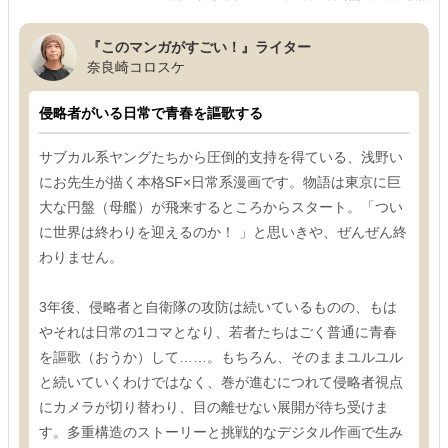
『このマンガがすごい！』ライター
奈良崎コロスケ
侵略者がいる日常で青春を謳歌する
サブカル系ヤングたちから圧倒的支持を得ている、浅野い
にお先生が描く本格SF×日常系漫画です。物語は東京に巨
大な円盤（母艦）が飛来するところからスタート。「つい
に世界は終わりを迎えるのか！ 」と思いきや、ぜんぜん終
わりません。
3年後、侵略者と自衛隊の攻防は続いているものの、もは
やそれは日常の1コマとなり、若者たちはごく普通に青春
を謳歌（おうか）して……。もちろん、そのままユルユル
と続いていくわけではなく、巻が進むにつれて侵略者視点
にカメラが切り替わり、目の離せない展開が待ち受けま
す。多重構造のストーリーと挑戦的なデジタル作画で生み