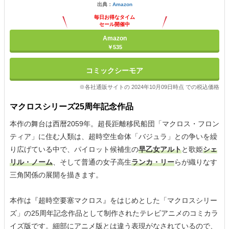
出典：
Amazon
毎日お得なタイム
セール開催中
Amazon
￥535
コミックシーモア
※各社通販サイトの 2024年10月09日時点 での税込価格
マクロスシリーズ25周年記念作品
本作の舞台は西暦2059年。超長距離移民船団「マクロス・フロン
ティア」に住む人類は、超時空生命体「バジュラ」との争いを繰
り広げている中で、パイロット候補生の
早乙女アルト
と歌姫
シェ
リル・ノーム
、そして普通の女子高生
ランカ・リー
らが織りなす
三角関係の展開を描きます。
本作は『超時空要塞マクロス』をはじめとした「マクロスシリー
ズ」の25周年記念作品として制作されたテレビアニメのコミカラ
イズ版です。細部にアニメ版とは違う表現がなされているので、