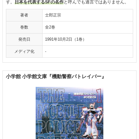
す。
日本を代表するSFの名作
と呼んでも過言ではありません。
著者
士郎正宗
巻数
全2巻
発売日
1991年10月2日（1巻）
メディア化
-
小学館 小学館文庫『機動警察パトレイバー』