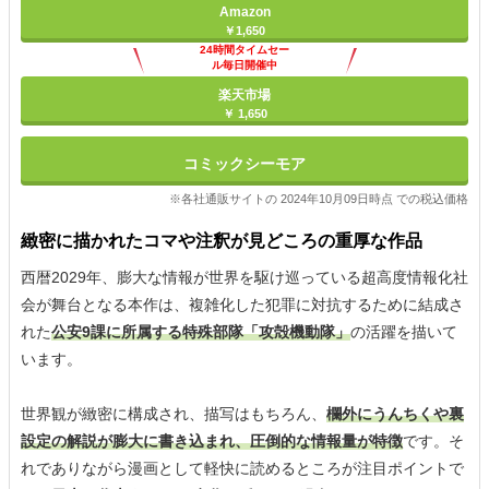
Amazon
￥1,650
24時間タイムセー
ル毎日開催中
楽天市場
￥ 1,650
コミックシーモア
※各社通販サイトの 2024年10月09日時点 での税込価格
緻密に描かれたコマや注釈が見どころの重厚な作品
西暦2029年、膨大な情報が世界を駆け巡っている超高度情報化社
会が舞台となる本作は、複雑化した犯罪に対抗するために結成さ
れた
公安9課に所属する特殊部隊「攻殻機動隊」
の活躍を描いて
います。
世界観が緻密に構成され、描写はもちろん、
欄外にうんちくや裏
設定の解説が膨大に書き込まれ、圧倒的な情報量が特徴
です。そ
れでありながら漫画として軽快に読めるところが注目ポイントで