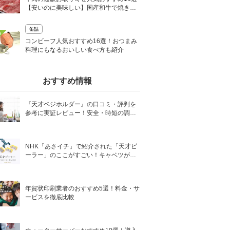
【安いのに美味しい】国産和牛で焼き
肉・すき焼きも
缶詰
0
コンビーフ人気おすすめ16選！おつまみ
料理にもなるおいしい食べ方も紹介
おすすめ情報
『天才ベジホルダー』の口コミ・評判を
参考に実証レビュー！安全・時短の調理
サポートアイテム！
NHK「あさイチ」で紹介された「天才ピ
ーラー」のここがすごい！キャベツがほ
わほわ4枚刃ピーラーの魅力に迫る！
年賀状印刷業者のおすすめ5選！料金・サ
ービスを徹底比較