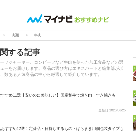
肉類
牛肉
関する記事
ーフジャーキー、コンビーフなど牛肉を使った加工食品などの選
ューをお届けします。商品の選び方はエキスパートと編集部がポ
1
、数ある人気商品の中から厳選して紹介しています。
2
すすめ11選【安いのに美味しい】国産和牛で焼き肉・すき焼きも
更新日:2026/06/25
3
おすすめ12選！定番品・日持ちするもの・ばらまき用個包装タイプも