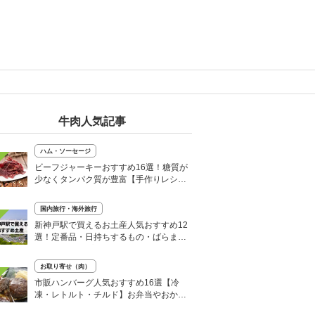
牛肉人気記事
ハム・ソーセージ
ビーフジャーキーおすすめ16選！糖質が
少なくタンパク質が豊富【手作りレシピ
も】
国内旅行・海外旅行
新神戸駅で買えるお土産人気おすすめ12
選！定番品・日持ちするもの・ばらまき
用個包装タイプも
お取り寄せ（肉）
市販ハンバーグ人気おすすめ16選【冷
凍・レトルト・チルド】お弁当やおかず
に便利