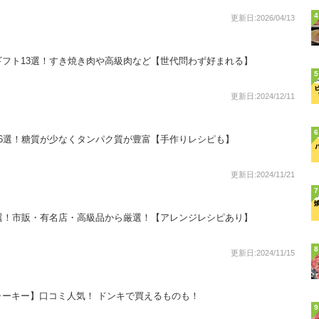
4
更新日:2026/04/13
フト13選！すき焼き肉や高級肉など【世代問わず好まれる】
5
更新日:2024/12/11
6
6選！糖質が少なくタンパク質が豊富【手作りレシピも】
更新日:2024/11/21
7
選！市販・有名店・高級品から厳選！【アレンジレシピあり】
8
更新日:2024/11/15
ーキー】口コミ人気！ ドンキで買えるものも！
9