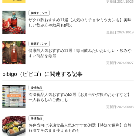
更新日:2024/10/25
健康ドリンク
ザクロ酢おすすめ11選【人気のミチョやミツカンも】美味
しい飲み方や効果も解説
更新日:2024/10/19
健康ドリンク
健康酢人気おすすめ11選！毎日飲みたいおいしい・飲みや
すい商品を厳選
更新日:2024/09/27
bibigo（ビビゴ）に関連する記事
冷凍食品
冷凍食品人気おすすめ53選【お弁当や夕飯のおかずなど】
一人暮らしのご飯にも
更新日:2026/06/03
冷凍食品
お弁当向け冷凍食品人気おすすめ34選【時短で便利】自然
解凍でそのまま使えるものも