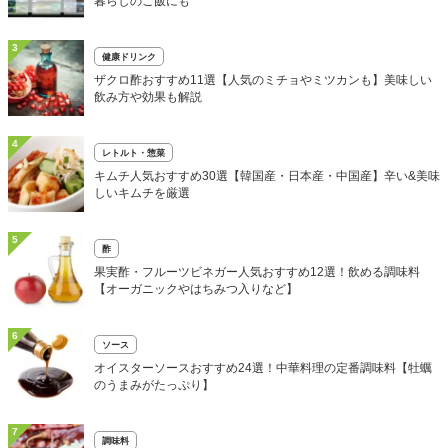
暮らしのご飯にも
3
健康ドリンク
ザクロ酢おすすめ11選【人気のミチョやミツカンも】美味しい
飲み方や効果も解説
4
レトルト・惣菜
キムチ人気おすすめ30選【韓国産・日本産・中国産】辛い&美味
しいキムチを厳選
5
酢
果実酢・フルーツビネガー人気おすすめ12選！飲める調味料
【オーガニックやはちみつ入りなど】
6
ソース
オイスターソースおすすめ24選！中華料理の定番調味料【牡蠣
のうまみがたっぷり】
7
調味料