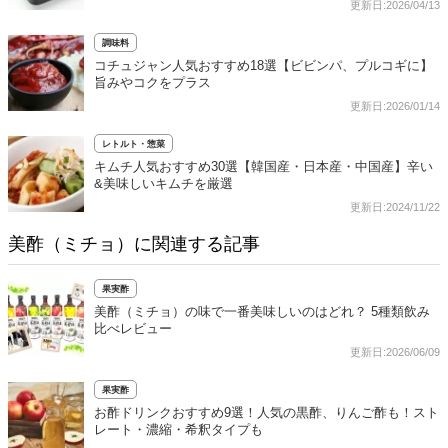
更新日:2026/04/13
調味料
コチュジャン人気おすすめ18選【ビビンパ、プルコギに】
旨みやコクをプラス
更新日:2026/01/14
レトルト・惣菜
キムチ人気おすすめ30選【韓国産・日本産・中国産】辛い
&美味しいキムチを厳選
更新日:2024/11/22
美酢（ミチョ）に関連する記事
果実酢
美酢（ミチョ）の味で一番美味しいのはどれ？ 5種類飲み
比べレビュー
更新日:2026/06/09
果実酢
お酢ドリンクおすすめ9選！人気の黒酢、りんご酢も！スト
レート・濃縮・希釈タイプも