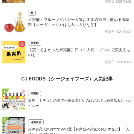
更新日:2025/03/01
酢
果実酢・フルーツビネガー人気おすすめ12選！飲める調味
料【オーガニックやはちみつ入りなど】
更新日:2024/11/21
果実酢
【買ってよかった果実酢】口コミ人気！ ドンキで買えるも
のも！
更新日:2024/10/28
CJ FOODS（シージェイフーズ）人気記事
1
果実酢
美酢（ミチョ）の味で一番美味しいのはどれ？ 5種類飲み比べレ
ビュー
2
冷凍食品
冷凍食品人気おすすめ53選【お弁当や夕飯のおかずなど】一人