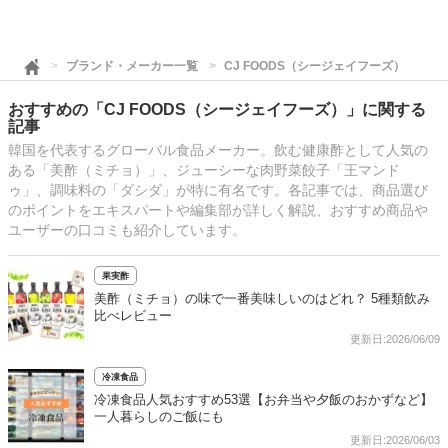
ブランド・メーカー一覧
CJ FOODS（シージェイフーズ）
おすすめの「CJ FOODS（シージェイフーズ）」に関する
記事
韓国を代表するグローバル食品メーカー。飲む健康酢として人気の
ある「美酢（ミチョ）」、ジューシーな肉野菜餃子「王マンド
ゥ」、調味料の「ダシダ」が特に有名です。各記事では、商品選び
のポイントをエキスパートや編集部が詳しく解説、おすすめ商品や
ユーザーの口コミも紹介しています。
果実酢
美酢（ミチョ）の味で一番美味しいのはどれ？ 5種類飲み
比べレビュー
更新日:2026/06/09
冷凍食品
冷凍食品人気おすすめ53選【お弁当や夕飯のおかずなど】
一人暮らしのご飯にも
更新日:2026/06/03