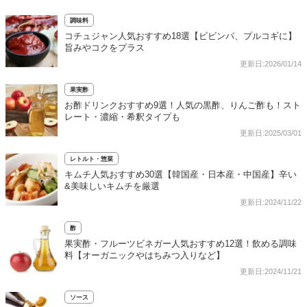
調味料
コチュジャン人気おすすめ18選【ビビンパ、プルコギに】
旨みやコクをプラス
更新日:2026/01/14
果実酢
お酢ドリンクおすすめ9選！人気の黒酢、りんご酢も！スト
レート・濃縮・希釈タイプも
更新日:2025/03/01
レトルト・惣菜
キムチ人気おすすめ30選【韓国産・日本産・中国産】辛い
&美味しいキムチを厳選
更新日:2024/11/22
酢
果実酢・フルーツビネガー人気おすすめ12選！飲める調味
料【オーガニックやはちみつ入りなど】
更新日:2024/11/21
ソース