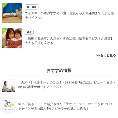
3
本・雑誌
ウイスキーの本おすすめ21選！歴史から人気銘柄までわかる完
全バイブルも
4
絵本
【感動する絵本】人気おすすめ15選【絵本セラピストが厳選】
大人も子供も泣ける
>>もっと見る
おすすめ情報
『天才ベジホルダー』の口コミ・評判を参考に実証レビュー！安全・
時短の調理サポートアイテム！
NHK「あさイチ」で紹介された「天才ピーラー」のここがすごい！
キャベツがほわほわ4枚刃ピーラーの魅力に迫る！