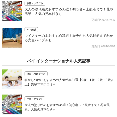
手芸・クラフト
大人の塗り絵のおすすめ35選！初心者～上級者まで！花や
風景、人気の見本付きも
更新日:2026/02/25
本・雑誌
ウイスキーの本おすすめ21選！歴史から人気銘柄までわか
る完全バイブルも
更新日:2024/10/10
パイ インターナショナル人気記事
1
寝かしつけグッズ
寝かしつけにおすすめの人気絵本21選【0歳・1歳・2歳・3歳以
上】先輩ママ口コミも
2
手芸・クラフト
大人の塗り絵のおすすめ35選！初心者～上級者まで！花や風
景、人気の見本付きも