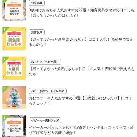
5
知育玩具
0歳向けおもちゃ人気おすすめ27選！知育玩具やママの口コミも
《買ってよかったのはどれ？》
6
知育玩具
【買ってよかった新生児 おもちゃ】口コミ人気！ 西松屋で買え
るものも！
7
おもちゃ（ベビー用）
【買ってよかった0歳おもちゃ】口コミ人気！ 西松屋で買えるも
のも！
8
ベビーおむつ・トイレ用品
おむつケーキ人気おすすめ19選【出産祝いにぴったり】口コミ
もチェック！
9
ベビーカー便利グッズ
ベビーカー用おもちゃおすすめ8選！ハンドル・ストラップ・吊
り下げ式など人気商品紹介！