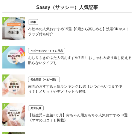
Sassy（サッシー）人気記事
1
絵本
布絵本の人気おすすめ19選【0歳から楽しめる】洗濯OKやスト
ラップ付も紹介
2
ベビーおむつ・トイレ用品
おしりふきのふた人気おすすめ7選！ おしゃれ＆繰り返し使える
貼らないタイプも
3
衛生用品（ベビー用）
歯固めおすすめ人気ランキング15選【いつからいつまで使
う？】メリットやデメリットも解説
4
知育玩具
【新生児～生後2カ月】赤ちゃん用おもちゃ人気おすすめ13選
《ママの口コミも掲載》