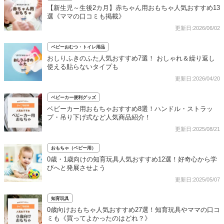
【新生児～生後2カ月】赤ちゃん用おもちゃ人気おすすめ13
選《ママの口コミも掲載》
更新日:2026/06/02
ベビーおむつ・トイレ用品
おしりふきのふた人気おすすめ7選！ おしゃれ＆繰り返し
使える貼らないタイプも
更新日:2026/04/20
ベビーカー便利グッズ
ベビーカー用おもちゃおすすめ8選！ハンドル・ストラッ
プ・吊り下げ式など人気商品紹介！
更新日:2025/08/21
おもちゃ（ベビー用）
0歳・1歳向けの知育玩具人気おすすめ12選！好奇心から学
びへと発展させよう
更新日:2025/05/07
知育玩具
0歳向けおもちゃ人気おすすめ27選！知育玩具やママの口コ
ミも《買ってよかったのはどれ？》