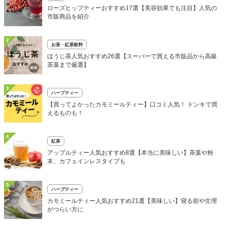
ローズヒップティーおすすめ17選【美容効果でも注目】人気の
市販商品を紹介
2
お茶・紅茶飲料
ほうじ茶人気おすすめ26選【スーパーで買える市販品から高級
茶葉まで厳選】
3
ハーブティー
【買ってよかったカモミールティー】口コミ人気！ ドンキで買
えるものも！
4
紅茶
アップルティー人気おすすめ8選【本当に美味しい】茶葉や粉
末、カフェインレスタイプも
5
ハーブティー
カモミールティー人気おすすめ21選【美味しい】寝る前や生理
がつらい方に