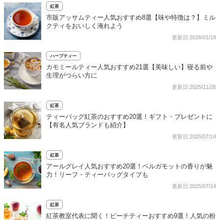
紅茶
市販アッサムティー人気おすすめ8選【味や特徴は？】ミル
クティをおいしく淹れよう
更新日:2026/01/19
ハーブティー
カモミールティー人気おすすめ21選【美味しい】寝る前や
生理がつらい方に
更新日:2025/11/26
紅茶
ティーバッグ紅茶のおすすめ20選！ギフト・プレゼントに
【有名人気ブランドも紹介】
更新日:2025/07/14
紅茶
アールグレイ人気おすすめ20選！ベルガモットの香りが魅
力！リーフ・ティーバッグタイプも
更新日:2025/07/14
紅茶
紅茶教室代表に聞く！ピーチティーおすすめ9選！人気の粉