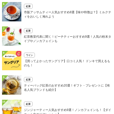
6
紅茶
市販アッサムティー人気おすすめ8選【味や特徴は？】ミルクテ
ィをおいしく淹れよう
7
紅茶
紅茶教室代表に聞く！ピーチティーおすすめ9選！人気の粉末タ
イプやノンカフェインも
8
ワイン
【買ってよかったサングリア】口コミ人気！ ドンキで買えるも
のも！
9
紅茶
ティーバッグ紅茶のおすすめ20選！ギフト・プレゼントに【有
名人気ブランドも紹介】
10
紅茶
ジンジャーティー人気おすすめ9選！ノンカフェインも！【ダイ