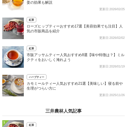
姜の効果も解説
更新日:2026/02/25
紅茶
ローズヒップティーおすすめ17選【美容効果でも注目】人
気の市販商品を紹介
更新日:2026/02/02
紅茶
市販アッサムティー人気おすすめ8選【味や特徴は？】ミル
クティをおいしく淹れよう
更新日:2026/01/19
ハーブティー
カモミールティー人気おすすめ21選【美味しい】寝る前や
生理がつらい方に
更新日:2025/11/26
三井農林人気記事
1
紅茶